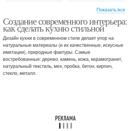
Показать все
Создание современного интерьера:
Материалы для
Стол для кухни
как сделать кухню стильной
кухонного стола
Дизайн кухни в современном стиле делает упор на
натуральные материалы (и их качественные, искусные
имитации), природные фактуры. Самые
Стол на кухню
Кухонный уголок
востребованные: дерево, камень, кожа, керамогранит,
натуральный текстиль, мех, пробка, бетон, кирпич,
стекло, металл.