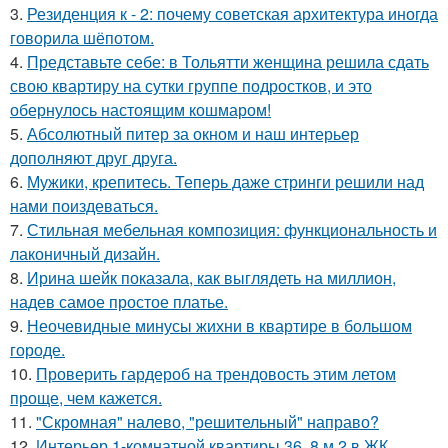
3.
Резиденция к - 2: почему советская архитектура иногда
говорила шёпотом.
4.
Представьте себе: в Тольятти женщина решила сдать
свою квартиру на сутки группе подростков, и это
обернулось настоящим кошмаром!
5.
Абсолютный питер за окном и наш интерьер
дополняют друг друга.
6.
Мужики, крепитесь. Теперь даже стринги решили над
нами поиздеваться.
7.
Стильная мебельная композиция: функциональность и
лаконичный дизайн.
8.
Ирина шейк показала, как выглядеть на миллион,
надев самое простое платье.
9.
Неочевидные минусы жихни в квартире в большом
городе.
10.
Проверить гардероб на трендовость этим летом
проще, чем кажется.
11.
"Скромная" налево, "решительный" направо?
12.
Интерьер 1-комнатной квартиры 36, 8 м 2 в ЖК