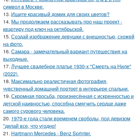
символ в Москве.
13.
Ищите красивый домик для своих цветов?
14.
Мы продолжаем рассказывать про наш проект -
квартиру под ключ на октябрьской.
15.
Создай изображение девушки с внешностью, схожей
на фото.
16.
Самара - замечательный вариант путешествия на
выходные.
17.
Лучшее свадебное платье 1930-х "Смерть на Ниле"
(2022).
18.
Максимально реалистичная фотография,
чувственный домашний портрет в интерьере спальни.
19.
Скромная просьба, произнесённая с искренностью и
детской наивностью, способна смягчить сердце даже
самого сурового человека.
20.
1970-е года стали временем свободы, под девизом
"делай все, что угодно!
21.
Hartmann Mercedes - Benz Sprinter.