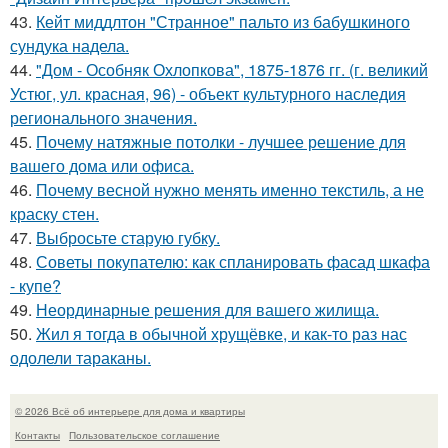
43.
Кейт миддлтон "Странное" пальто из бабушкиного
сундука надела.
44.
"Дом - Особняк Охлопкова", 1875-1876 гг. (г. великий
Устюг, ул. красная, 96) - объект культурного наследия
регионального значения.
45.
Почему натяжные потолки - лучшее решение для
вашего дома или офиса.
46.
Почему весной нужно менять именно текстиль, а не
краску стен.
47.
Выбросьте старую губку.
48.
Советы покупателю: как спланировать фасад шкафа
- купе?
49.
Неординарные решения для вашего жилища.
50.
Жил я тогда в обычной хрущёвке, и как-то раз нас
одолели тараканы.
© 2026 Всё об интерьере для дома и квартиры
Контакты
Пользовательское соглашение