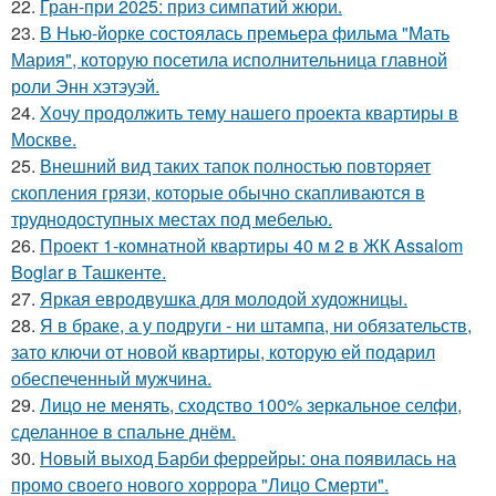
22.
Гран-при 2025: приз симпатий жюри.
23.
В Нью-йорке состоялась премьера фильма "Мать
Мария", которую посетила исполнительница главной
роли Энн хэтэуэй.
24.
Хочу продолжить тему нашего проекта квартиры в
Москве.
25.
Внешний вид таких тапок полностью повторяет
скопления грязи, которые обычно скапливаются в
труднодоступных местах под мебелью.
26.
Проект 1-комнатной квартиры 40 м 2 в ЖК Assalom
Boglar в Ташкенте.
27.
Яркая евродвушка для молодой художницы.
28.
Я в браке, а у подруги - ни штампа, ни обязательств,
зато ключи от новой квартиры, которую ей подарил
обеспеченный мужчина.
29.
Лицо не менять, сходство 100% зеркальное селфи,
сделанное в спальне днём.
30.
Новый выход Барби феррейры: она появилась на
промо своего нового хоррора "Лицо Смерти".