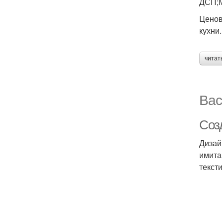
ДСП;М
Ценов
кухни.
читат
Вас
Соз
Дизай
имита
тексти