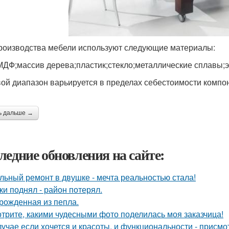
роизводства мебели используют следующие материалы:
ДФ;массив дерева;пластик;стекло;металлические сплавы;
ой диапазон варьируется в пределах себестоимости компон
ь дальше →
ледние обновления на сайте:
льный ремонт в двушке - мечта реальностью стала!
ки поднял - район потерял.
рожденная из пепла.
трите, какими чудесными фото поделилась моя заказчица!
лучае если хочется и красоты, и функциональности - присм