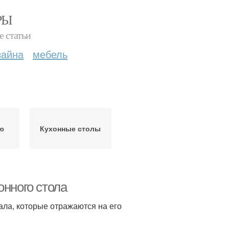
РЫ
е статьи
зайна
мебель
ню
Кухонные столы
онного стола
ала, которые отражаются на его