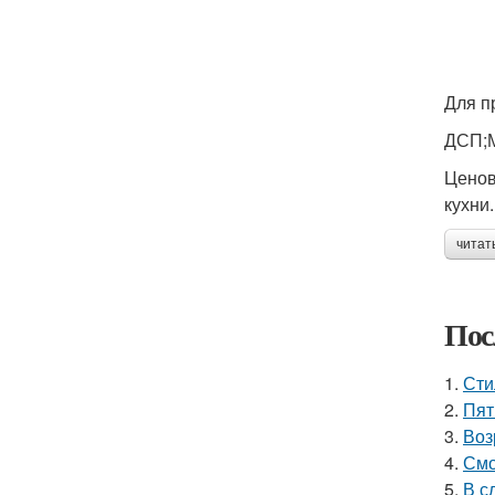
Для п
ДСП;М
Ценов
кухни.
читат
Пос
1.
Сти
2.
Пят
3.
Воз
4.
Смо
5.
В с