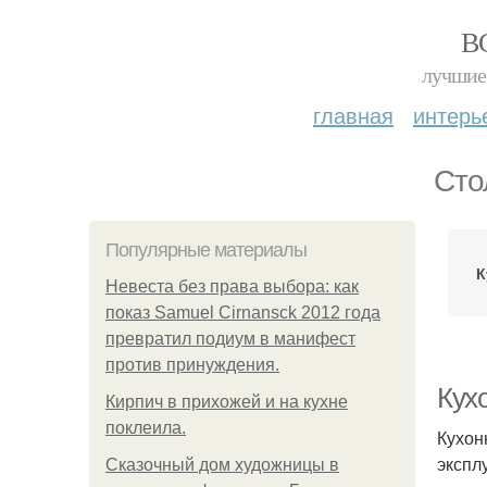
В
лучшие 
главная
интерь
Сто
Популярные материалы
К
Невеста без права выбора: как
показ Samuel Cirnansck 2012 года
превратил подиум в манифест
против принуждения.
Кух
Кирпич в прихожей и на кухне
поклеила.
Кухон
экспл
Сказочный дом художницы в