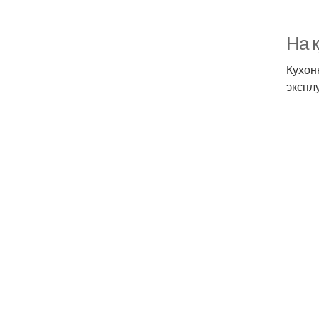
На к
Кухон
экспл