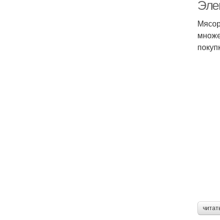
Эле
Мясор
множе
покуп
читат