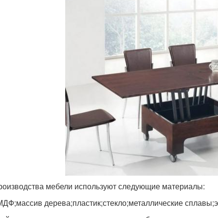
роизводства мебели используют следующие материалы:
ДФ;массив дерева;пластик;стекло;металлические сплавы;