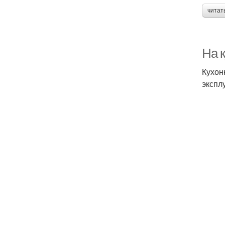
читат
На к
Кухон
экспл