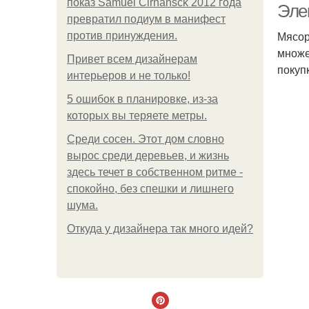
показ Samuel Cirnansck 2012 года
Эле
превратил подиум в манифест
Мясор
против принуждения.
множе
Привет всем дизайнерам
покуп
интерьеров и не только!
5 ошибок в планировке, из-за
которых вы теряете метры.
Среди сосен. Этот дом словно
вырос среди деревьев, и жизнь
здесь течет в собственном ритме -
спокойно, без спешки и лишнего
шума.
Откуда у дизайнера так много идей?