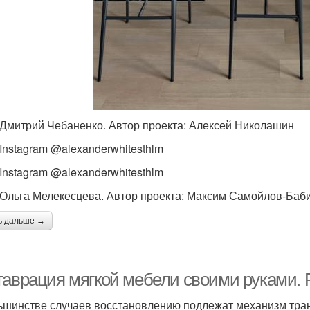
 Дмитрий Чебаненко. Автор проекта: Алексей Николашин
 Instagram @alexanderwhitesthlm
 Instagram @alexanderwhitesthlm
 Ольга Мелекесцева. Автор проекта: Максим Самойлов-Баб
ь дальше →
таврация мягкой мебели своими руками. 
ьшинстве случаев восстановлению подлежат механизм тран