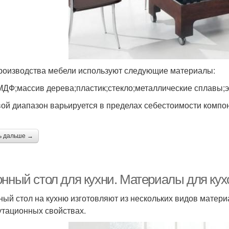
роизводства мебели используют следующие материалы:
ДФ;массив дерева;пластик;стекло;металлические сплавы;
ой диапазон варьируется в пределах себестоимости компон
ь дальше →
онный стол для кухни. Материалы для кух
ный стол на кухню изготовляют из нескольких видов матери
утационных свойствах.