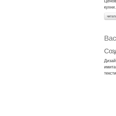
Ценов
кухни.
читат
Вас
Соз
Дизай
имита
тексти