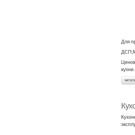
Для п
ДСП;М
Ценов
кухни.
читат
Кух
Кухон
экспл