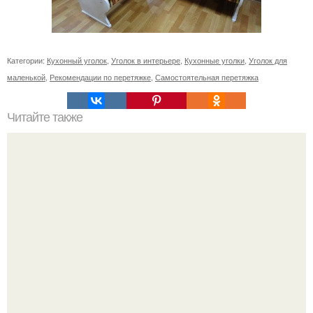
Категории:
Кухонный уголок
,
Уголок в интерьере
,
Кухонные уголки
,
Уголок для
маленькой
,
Рекомендации по перетяжке
,
Самостоятельная перетяжка
Читайте также
Как правильно обрезать герань, чтобы она пышно цвела.