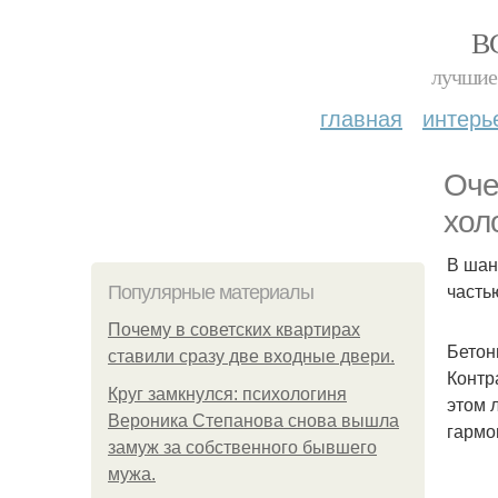
В
лучшие 
главная
интерь
Оче
хол
В шан
часть
Популярные материалы
Почему в советских квартирах
Бетон
ставили сразу две входные двери.
Контр
Круг замкнулся: психологиня
этом 
Вероника Степанова снова вышла
гармо
замуж за собственного бывшего
мужа.