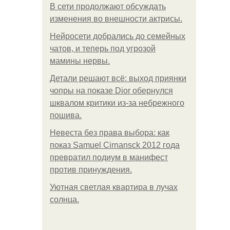
В сети продолжают обсуждать
изменения во внешности актрисы.
Нейросети добрались до семейных
чатов, и теперь под угрозой
мамины нервы.
Детали решают всё: выход приянки
чопры на показе Dior обернулся
шквалом критики из-за небрежного
пошива.
Невеста без права выбора: как
показ Samuel Cirnansck 2012 года
превратил подиум в манифест
против принуждения.
Уютная светлая квартира в лучах
солнца.