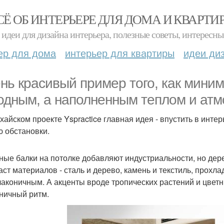
СЁ ОБ ИНТЕРЬЕРЕ ДЛЯ ДОМА И КВАРТИ
идеи для дизайна интерьера, полезные советы, интересны
ер для дома
интерьер для квартиры
идеи ди
нь красивый пример того, как мини
одным, а наполненным теплом и ат
хайском проекте Yspractice главная идея - впустить в инте
ю обстановки.
ные балки на потолке добавляют индустриальности, но дере
аст материалов - сталь и дерево, камень и текстиль, прохла
лаконичным. А акценты вроде тропических растений и цветн
ничный ритм.