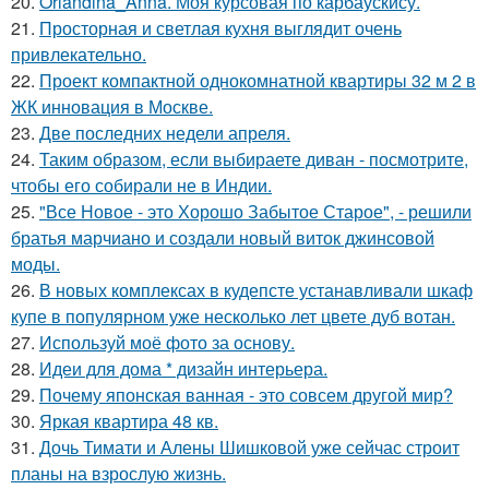
20.
Orlandina_Anna. Моя курсовая по карбаускису.
21.
Просторная и светлая кухня выглядит очень
привлекательно.
22.
Проект компактной однокомнатной квартиры 32 м 2 в
ЖК инновация в Москве.
23.
Две последних недели апреля.
24.
Таким образом, если выбираете диван - посмотрите,
чтобы его собирали не в Индии.
25.
"Все Новое - это Хорошо Забытое Старое", - решили
братья марчиано и создали новый виток джинсовой
моды.
26.
В новых комплексах в кудепсте устанавливали шкаф
купе в популярном уже несколько лет цвете дуб вотан.
27.
Используй моё фото за основу.
28.
Идеи для дома * дизайн интерьера.
29.
Почему японская ванная - это совсем другой мир?
30.
Яркая квартира 48 кв.
31.
Дочь Тимати и Алены Шишковой уже сейчас строит
планы на взрослую жизнь.