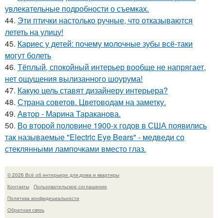
увлекательные подробности о съемках.
44.
Эти птички настолько ручные, что отказываются
лететь на улицу!
45.
Кариес у детей: почему молочные зубы всё-таки
могут болеть
46.
Тёплый, спокойный интерьер вообще не напрягает,
нет ощущения вылизанного шоурума!
47.
Какую цель ставят дизайнеру интерьера?
48.
Страна советов. Цветоводам на заметку.
49.
Автор - Марина Тараканова.
50.
Во второй половине 1900-х годов в США появились
так называемые "Electric Eye Bears" - медведи со
стеклянными лампочками вместо глаз.
© 2026 Всё об интерьере для дома и квартиры
Контакты
Пользовательское соглашение
Политика конфидециальности
Обратная связь