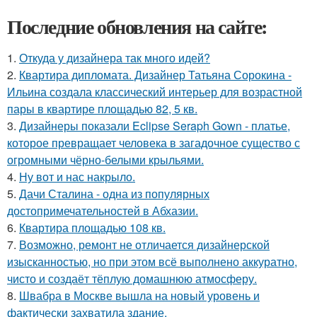
Последние обновления на сайте:
1.
Откуда у дизайнера так много идей?
2.
Квартира дипломата. Дизайнер Татьяна Сорокина -
Ильина создала классический интерьер для возрастной
пары в квартире площадью 82, 5 кв.
3.
Дизайнеры показали Eclipse Seraph Gown - платье,
которое превращает человека в загадочное существо с
огромными чёрно-белыми крыльями.
4.
Ну вот и нас накрыло.
5.
Дачи Сталина - одна из популярных
достопримечательностей в Абхазии.
6.
Квартира площадью 108 кв.
7.
Возможно, ремонт не отличается дизайнерской
изысканностью, но при этом всё выполнено аккуратно,
чисто и создаёт тёплую домашнюю атмосферу.
8.
Швабра в Москве вышла на новый уровень и
фактически захватила здание.