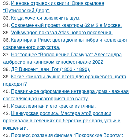
32.
И вновь отрывок из книги Юрия крылова
"Путиловский Двор".
33.
Когда хочется выключить шум.
34.
Современный проект квартиры 62 м 2 в Москве.
35.
Volkswagen показал Atlas нового поколения.
36.
Квартира в Риме: цвета долины тибра и коллекция
современного искусства.
37.
Настоящее "Воплощение Гламура": Алессандра
амбросио на каннском кинофестивале 2022.
38.
ДР Винсент_ван_Гог (1853 - 1890).
39.
Какие комнаты лучше всего для оранжевого цвета
подходят?
40.
Правильное оформление интерьера дома - важная
составляющая благоприятного васту.
41.
Исаак левитан и его краски из глины.
42.
Шенкурская роспись. Мастера этой росписи
проживали в селениях по берегам рек ваги, устьи и
кокшеньги.
43.
Процесс создания фильма "Покровские Ворота":