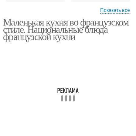
Показать все
Маленькая кухня во французском
Прованс в хрущевке
стиле. Национальные блюда
французской кухни