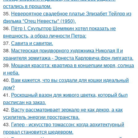
остались в прошлом.
35.
Невероятное свадебное платье Элизабет Тейлор из
фильма "Отец Невесты" (1950).
36.
Пётр I. Скульптор Шемякин хотел показать не
внешность, а образ личности Петра:
37.
Савита и савитри.
38.
Мастерская придворного художника Николая II и
хранителя эрмитажа - Эрнеста Карловича фон липгарта.
39.
Мощная красота: квартира в концепции моря, солнца
и неба.
40.
Вам кажется, что вы создали для кошки идеальный
дом?
41.
Роскошный вазон для живого цветка, который был
расписан на заказ.
42.
Васту рассматривает зеркало не как декор, а как
усилитель энергии пространства.
43.
Гипер - искусство томассон: когда архитектурный
провал становится шедевром.