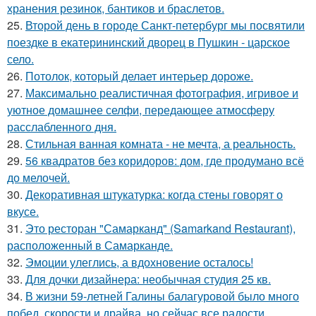
хранения резинок, бантиков и браслетов.
25.
Второй день в городе Санкт-петербург мы посвятили
поездке в екатерининский дворец в Пушкин - царское
село.
26.
Потолок, который делает интерьер дороже.
27.
Максимально реалистичная фотография, игривое и
уютное домашнее селфи, передающее атмосферу
расслабленного дня.
28.
Стильная ванная комната - не мечта, а реальность.
29.
56 квадратов без коридоров: дом, где продумано всё
до мелочей.
30.
Декоративная штукатурка: когда стены говорят о
вкусе.
31.
Это ресторан "Самарканд" (Samarkand Restaurant),
расположенный в Самарканде.
32.
Эмоции улеглись, а вдохновение осталось!
33.
Для дочки дизайнера: необычная студия 25 кв.
34.
В жизни 59-летней Галины балагуровой было много
побед, скорости и драйва, но сейчас все радости