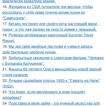
фактически захватила здание.
16.
Женщина из США потратила три месяца, чтобы
воссоздать у себя дома точную копию кухни из
"Симпсонов".
17.
Китаец построил для своего кота настоящий мини -
город - и это уже далеко не просто домик с лежанкой.
18.
Pinterest опубликовал ежегодный Summer Trend
Report.
19.
Мы достаём двойные листочки и учимся делать
действительно удобную кухню.
20.
Любопытные сведения о советском фильме "Человек
с Бульвара Капуцинов".
21.
Фанаты 65-летнего Олега меньшикова новой иконой
стиля назвали.
22.
Лучшее свадебное платье 1930-х "Смерть на Ниле"
(2022).
23.
Что будет, если миллениалу в руки попадёт
хрущёвка?
24.
Подставка в виде зайки - это нужный аксессуар для