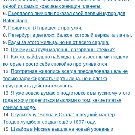
одной из самых красивых женщин планеты.
6.
Пьерпаоло пиччоли показал свой первый кутюр для
Balenciaga.
7.
Появился! (Я пришел с прогулки.
8.
Петербург в деталях: балкон, который держат атланты.
9.
Рады за этого жильца, но не от всего сердца.
10.
Почему на груди мадонны разорваны стежки?
11.
Как же кайфушно наблюдать за известными людьми,
которые просто себе спокойно прогуливаются.
12.
Портретная живопись всегда преследовала цель не
только зафиксировать черты лица, но и слегка
приукрасить действительность.
13.
Я уже вовсю думаю о подготовке к выпускному этого
года и хочу поделиться мыслями о том, какие платья
сейчас в моде.
14.
Скульптуру "Волна и Скала" шведский мастер
Теодор лундберг создал ещё в 1897 году.
15.
Швабра в Москве вышла на новый уровень и