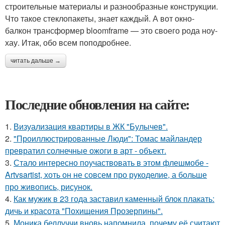
строительные материалы и разнообразные конструкции.
Что такое стеклопакеты, знает каждый. А вот окно-
балкон трансформер bloomframe — это своего рода ноу-
хау. Итак, обо всем поподробнее.
читать дальше →
Последние обновления на сайте:
1.
Визуализация квартиры в ЖК "Булычев".
2.
"Проиллюстрированные Люди": Томас майландер
превратил солнечные ожоги в арт - объект.
3.
Стало интересно поучаствовать в этом флешмобе -
Artvsartist, хоть он не совсем про рукоделие, а больше
про живопись, рисунок.
4.
Как мужик в 23 года заставил каменный блок плакать:
дичь и красота "Похищения Прозерпины".
5.
Моника беллуччи вновь напомнила, почему её считают