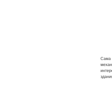
Сама 
механ
интер
здани