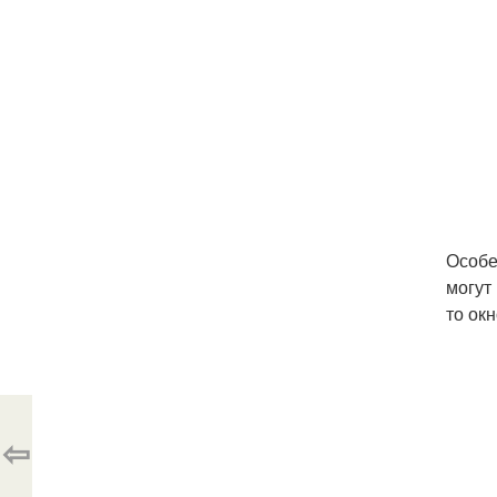
Особе
могут
то ок
⇦