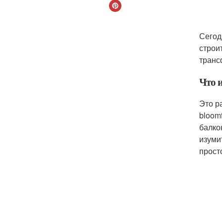
Сегод
строи
транс
Что 
Это р
bloom
балко
изуми
прост