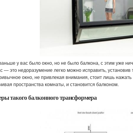
раньше у вас было окно, но не было балкона, с этим уже ни
с — это недоразумение легко можно исправить, установив т
ривычное окно, не привлекая внимания, стоит лишь нажать 
чивая пространства комнаты, и становится балконом.
еры такого балконного трансформера