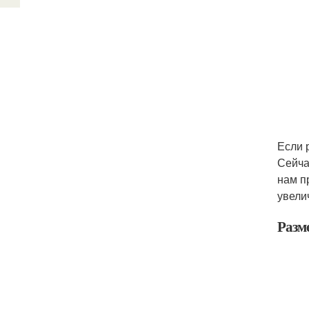
Если 
Сейча
нам п
увели
Разм