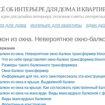
СЁ ОБ ИНТЕРЬЕРЕ ДЛЯ ДОМА И КВАРТИ
идеи для дизайна интерьера, полезные советы, интересны
ер для дома
интерьер для квартиры
идеи ди
кон из окна. Невероятное окно-бал
ержание
алкон из окна. Невероятное окно-балкон трансформер bloo
Что из себя представляет окно-балкон трансформер bloom
Размеры такого балконного трансформера
Окно-балкон трансформер
Информация для тех, кого заинтересовала эта конструкци
алкон из окна в крыше. Выдвижной балкон
алкон из окна на крыше. Как согласовать пристроенный бал
алкон из окна на мансарде. Виды мансардных балконов с 
Виды мансардных балконов
Фронтонные конструкции