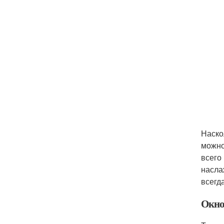
Наско
можно
всего
насла
всегд
Окно