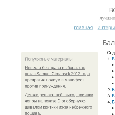
В
лучшие 
главная
интерь
Бал
Сод
Б
Популярные материалы
Невеста без права выбора: как
показ Samuel Cirnansck 2012 года
превратил подиум в манифест
против принуждения.
Б
Детали решают всё: выход приянки
Б
чопры на показе Dior обернулся
Б
шквалом критики из-за небрежного
пошива.