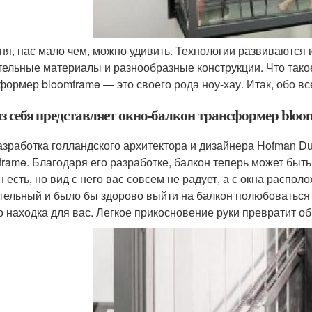
ня, нас мало чем, можно удивить. Технологии развиваются 
тельные материалы и разнообразные конструкции. Что такое
формер bloomframe — это своего рода ноу-хау. Итак, обо в
из себя представляет окно-балкон трансформер blo
азработка голландского архитектора и дизайнера Hofman Du
frame. Благодаря его разработке, балкон теперь может быть
н есть, но вид с него вас совсем не радует, а с окна распо
тельный и было бы здорово выйти на балкон полюбоваться 
о находка для вас. Легкое прикосновение руки превратит об