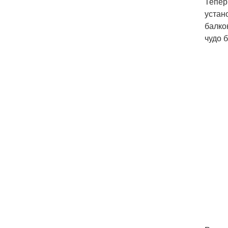
Тепер
устан
балко
чудо 