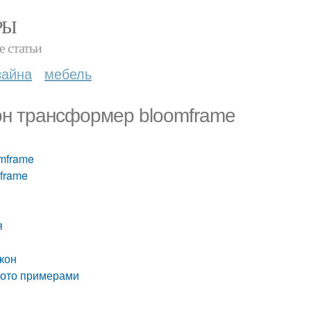
РЫ
е статьи
зайна
мебель
кон трансформер bloomframe
mframe
frame
я
кон
фото примерами