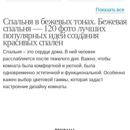
Показать все
Спальня в бежевых тонах. Бежевая
Шоколадные тона
Тона с фото
спальня — 120 фото лучших
популярных идей создания
красивых спален
Тона с яркими
Спальни в бежевых
Спальня – это сердце дома. В ней человек
акцентами
тонах
расслабляется после тяжелого дня. Важно, чтобы
комната была комфортной и уютной, была
одновременно эстетичной и функциональной. Особенно
важен выбор цветовой гаммы, которая задаст
Спальня в шоколадно-
настроение дизайну комнаты.
молочных тонах