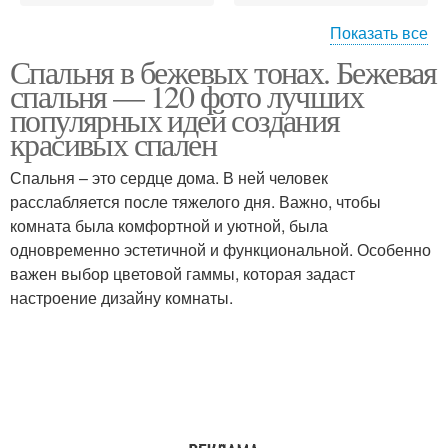
Показать все
Спальня в бежевых тонах. Бежевая
Тона с яркими
Комнаты в бежевых
спальня — 120 фото лучших
акцентами
тонах
популярных идей создания
красивых спален
Спальни в бежевых
Спальня в шоколадно-
Спальня – это сердце дома. В ней человек
тонах
молочных тонах
расслабляется после тяжелого дня. Важно, чтобы
комната была комфортной и уютной, была
одновременно эстетичной и функциональной. Особенно
важен выбор цветовой гаммы, которая задаст
настроение дизайну комнаты.