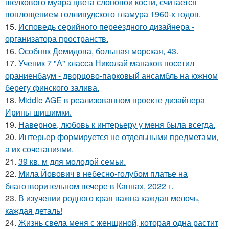
шелкового муара цвета слоновой кости, считается
воплощением голливудского гламура 1960-х годов.
15.
Исповедь серийного переездного дизайнера -
организатора пространств.
16.
Особняк Демидова, большая морская, 43.
17.
Ученик 7 "А" класса Николай манаков посетил
ораниенбаум - дворцово-парковый ансамбль на южном
берегу финского залива.
18.
Middle AGE в реализованном проекте дизайнера
Ирины шишимки.
19.
Наверное, любовь к интерьеру у меня была всегда.
20.
Интерьер формируется не отдельными предметами,
а их сочетаниями.
21.
39 кв. м для молодой семьи.
22.
Мила Йовович в небесно-голубом платье на
благотворительном вечере в Каннах, 2022 г.
23.
В изучении родного края важна каждая мелочь,
каждая деталь!
24.
Жизнь свела меня с женщиной, которая одна растит