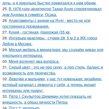
дочь, и я довольно быстро привязался к ним обеим.
25.
В 1976 году архитектор Тадао Андо спроектировал
дом Адзума в сумиёси, Осака.
26.
Апартаменты с видом на Яузу - место не для
постоянного проживания.
27.
Кухня - гостиная, прихожая (35 кв.
28.
Интерьер квартиры - студии 28, 5 м 2 в ЖК город
Дейли в Москве.
29.
Мягкая мебель в миниатюре: мы создаём диван для
кукольного интерьера.
30.
Меня волнуют два вопроса.
31.
Серый цвет - это не про скуку, а про стиль, баланс и
возможность для творчества.
32.
Девочки и мальчики, у нас тут новенькая: дизайнер,
который начинал с ремонта у себя, а теперь делает
интерьеры для подруг.
33.
Пётр I. Скульптор Шемякин хотел показать не
внешность, а образ личности Петра:
34.
Пост 2. интерьер.