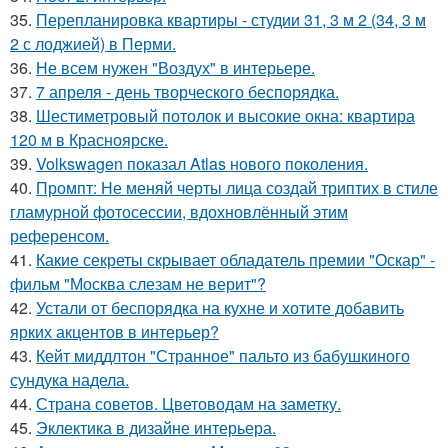
35.
Перепланировка квартиры - студии 31, 3 м 2 (34, 3 м
2 с лоджией) в Перми.
36.
Не всем нужен "Воздух" в интерьере.
37.
7 апреля - день творческого беспорядка.
38.
Шестиметровый потолок и высокие окна: квартира
120 м в Красноярске.
39.
Volkswagen показал Atlas нового поколения.
40.
Промпт: Не меняй черты лица создай триптих в стиле
гламурной фотосессии, вдохновлённый этим
референсом.
41.
Какие секреты скрывает обладатель премии "Оскар" -
фильм "Москва слезам не верит"?
42.
Устали от беспорядка на кухне и хотите добавить
ярких акцентов в интерьер?
43.
Кейт миддлтон "Странное" пальто из бабушкиного
сундука надела.
44.
Страна советов. Цветоводам на заметку.
45.
Эклектика в дизайне интерьера.