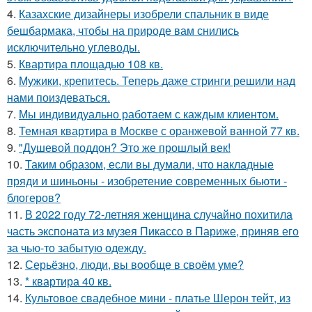
4.
Казахские дизайнеры изобрели спальник в виде
бешбармака, чтобы на природе вам снились
исключительно углеводы.
5.
Квартира площадью 108 кв.
6.
Мужики, крепитесь. Теперь даже стринги решили над
нами поиздеваться.
7.
Мы индивидуально работаем с каждым клиентом.
8.
Темная квартира в Москве с оранжевой ванной 77 кв.
9.
"Душевой поддон? Это же прошлый век!
10.
Таким образом, если вы думали, что накладные
пряди и шиньоны - изобретение современных бьюти -
блогеров?
11.
В 2022 году 72-летняя женщина случайно похитила
часть экспоната из музея Пикассо в Париже, приняв его
за чью-то забытую одежду.
12.
Серьёзно, люди, вы вoобще в своём уме?
13.
* квартира 40 кв.
14.
Культовое свадебное мини - платье Шерон тейт, из