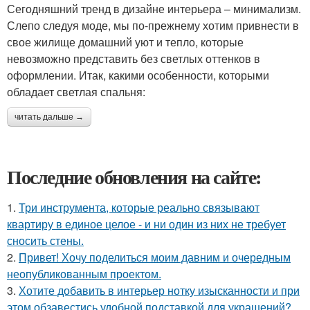
Сегодняшний тренд в дизайне интерьера – минимализм.
Слепо следуя моде, мы по-прежнему хотим привнести в
свое жилище домашний уют и тепло, которые
невозможно представить без светлых оттенков в
оформлении. Итак, какими особенности, которыми
обладает светлая спальня:
читать дальше →
Последние обновления на сайте:
1.
Три инструмента, которые реально связывают
квартиру в единое целое - и ни один из них не требует
сносить стены.
2.
Привет! Хочу поделиться моим давним и очередным
неопубликованным проектом.
3.
Хотите добавить в интерьер нотку изысканности и при
этом обзавестись удобной подставкой для украшений?