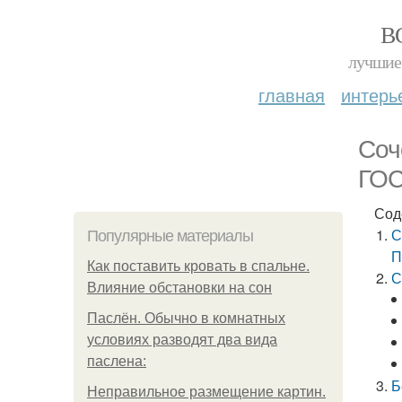
В
лучшие 
главная
интерь
Соч
ГО
Сод
С
Популярные материалы
П
Как поставить кровать в спальне.
С
Влияние обстановки на сон
Паслён. Обычно в комнатных
условиях разводят два вида
паслена:
Б
Неправильное размещение картин.