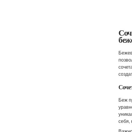
Соч
беж
Бежев
позво
сочет
созда
Соче
Беж п
уравн
уника
себя,
Важно