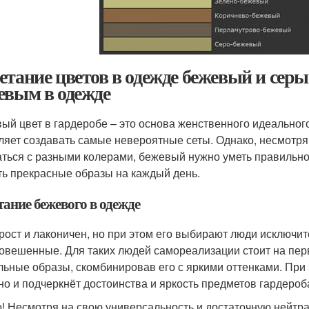
етание цветов в одежде бежевый и серы
евым в одежде
ый цвет в гардеробе – это основа женственного идеальног
ляет создавать самые невероятные сеты. Однако, несмотря
аться с разными колерами, бежевый нужно уметь правильн
ть прекрасные образы на каждый день.
тание бежевого в одежде
рост и лаконичен, но при этом его выбирают люди исключит
овешенные. Для таких людей самореализации стоит на перв
льные образы, скомбинировав его с яркими оттенками. При 
 но и подчеркнёт достоинства и яркость предметов гардероб
! Несмотря на свою универсальность и достаточную нейтра