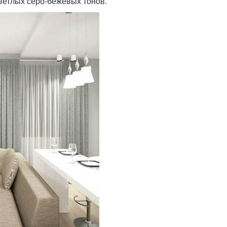
ветлых серо-бежевых тонов.