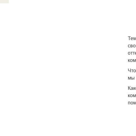
Тем
сво
отт
ком
Что
мы 
Как
ком
пом