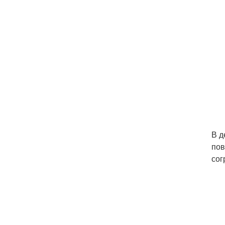
В д
пов
сог