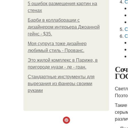
С
5 ошибок размещения картин на
стенах
Барби в коллаборации с
дизайнером интерьера Джоанной
С
гейнс - $35.
С
Моя супруга тоже дизайнер
любимый стиль - Прованс.
Это жилой комплекс в Париже, в
Соч
пригороде нуази - ле - гран.
ГО
Стандартные инструменты для
вырезания из фанеры своими
Светл
руками
Поэто
Такие
серым
разли