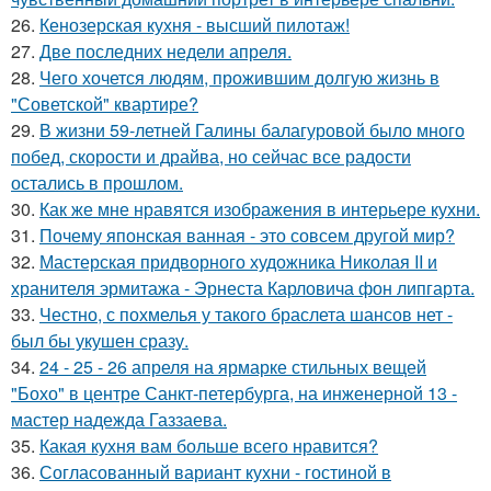
26.
Кенозерская кухня - высший пилотаж!
27.
Две последних недели апреля.
28.
Чего хочется людям, прожившим долгую жизнь в
"Советской" квартире?
29.
В жизни 59-летней Галины балагуровой было много
побед, скорости и драйва, но сейчас все радости
остались в прошлом.
30.
Как же мне нравятся изображения в интерьере кухни.
31.
Почему японская ванная - это совсем другой мир?
32.
Мастерская придворного художника Николая II и
хранителя эрмитажа - Эрнеста Карловича фон липгарта.
33.
Честно, с похмелья у такого браслета шансов нет -
был бы укушен сразу.
34.
24 - 25 - 26 апреля на ярмарке стильных вещей
"Бохо" в центре Санкт-петербурга, на инженерной 13 -
мастер надежда Газзаева.
35.
Какая кухня вам больше всего нравится?
36.
Согласованный вариант кухни - гостиной в