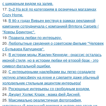
с шикарным видом на залив.
17.
3=2 На всё по категориям в розничных магазинах
Cozy Home.
18.
В 90-х годах Вивьен вествуд в рамках рекламной
кампании сотрудничала с компанией Brintons Carpets (
"Ковры Бринтонс".
19.
Правила любви по интеpьеpу.
20.
Любопытные сведения о советском фильме "Человек
с Бульвара Капуцинов".
21.
В истории моды Жаклин Кеннеди - онассис осталась
иконой стиля, но в истории любви её второй брак - это
символ фатальной ошибки.
22.
С интерьерными наклейками вы легко создадите
уютную атмосферу на кухне и сделаете даже обычный
холодильник стильным акцентом интерьера!
23.
Роскошные интерьеры со свободным входом.
24.
Джудит Холмс Кларк - мама фей Дисней.
25.
Максимально реалистичная фотография,
чувственный домашний портрет в интерьере спальни.