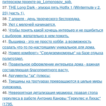
питерском проекте pp_Lomonosov_spb.
37.
THE Long Dark - эпизод пять Hotfix 1 (Wintermute v 2.
23) (часть 1).
38.
7 апреля - день творческого беспорядка.
39.
Уют с мелочей начинается.
40.
Чтобы понять какой хочешь интерьер и не ошибиться
с выбором, желательно в нем пожить.
41.
Вышивка - это не просто хобби, а возможность
создать что-то по-настоящему уникальное для дома.
42.
Номер комфорт+ "Средиземноморье" на базе отдыха
политотдел.
43.
Правильное оформление интерьера дома - важная
составляющая благоприятного васту.
44.
Аргументы "за" (плюсы:
45.
Трещины на тротуарах превращаются в целые миры
художника.
46.
Невероятная детализация мрамора: правая стопа
геркулеса в работе Антонио Кановы "Геркулес и Лихас"
(1795.