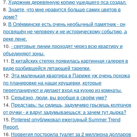
7.
Художник деревянную копию ушедшего пса создал.
8.
Знаете, что мне нравится больше самих цветов в
доме?
9.
В Олёкминске есть очень необычный памятник - он
посвящён не человеку и не историческому событию, а
реке лене.
10.
- световые линии проходят через всю квартиру и
объединяют зоны.
11.
В китайских степях появилась картинная галерея в
виде разбившейся летающей тарелки.
12.
Эта маленькая квартира в Париже уж очень похожа
по планировке на наши хрущевки, которые
перепланируют и делают вход на кухню из комнаты.
13.
Серьёзно, люди, вы вoобще в своём уме?
14.
Представь: ты сидишь, задумчиво грызешь колпачок
от ручки - и вдруг задумываешься: а зачем тут дырка?
15.
Pinterest опубликовал ежегодный Summer Trend
Report.
16.
Норвегия построила туалет за 2 миллиона долларов