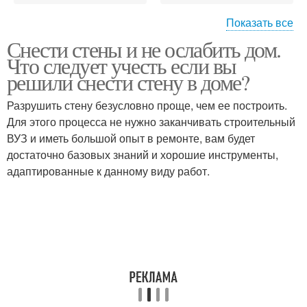
Показать все
Снести стены и не ослабить дом.
Дом с затрагиванием
Панельная квартира
Что следует учесть если вы
решили снести стену в доме?
Разрушить стену безусловно проще, чем ее построить.
Ремонт в панельном
Дом по типовому
Для этого процесса не нужно заканчивать строительный
доме
проекту
ВУЗ и иметь большой опыт в ремонте, вам будет
достаточно базовых знаний и хорошие инструменты,
адаптированные к данному виду работ.
Дом с штроблением
9-этажный дом
Стены в панельном
Стен в панельном доме
доме