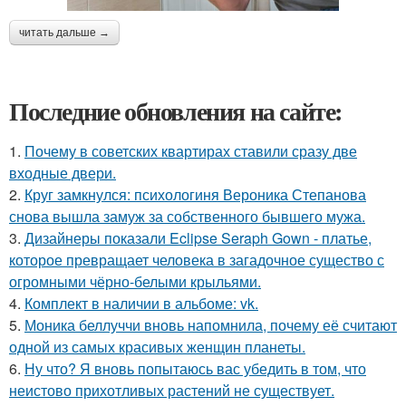
читать дальше →
Последние обновления на сайте:
1.
Почему в советских квартирах ставили сразу две
входные двери.
2.
Круг замкнулся: психологиня Вероника Степанова
снова вышла замуж за собственного бывшего мужа.
3.
Дизайнеры показали Eclipse Seraph Gown - платье,
которое превращает человека в загадочное существо с
огромными чёрно-белыми крыльями.
4.
Комплект в наличии в альбоме: vk.
5.
Моника беллуччи вновь напомнила, почему её считают
одной из самых красивых женщин планеты.
6.
Ну что? Я вновь попытаюсь вас убедить в том, что
неистово прихотливых растений не существует.