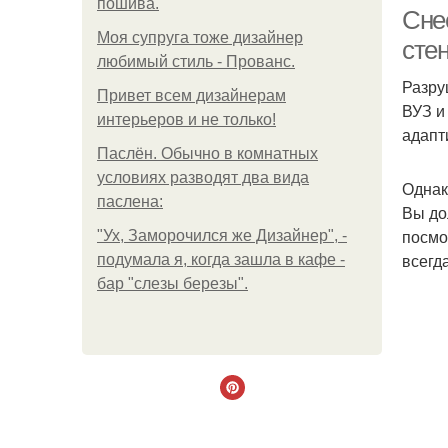
пошива.
Сне
Моя супруга тоже дизайнер
сте
любимый стиль - Прованс.
Разру
Привет всем дизайнерам
ВУЗ и
интерьеров и не только!
адапт
Паслён. Обычно в комнатных
условиях разводят два вида
Однак
паслена:
Вы до
посмо
"Ух, Заморочился же Дизайнер", -
всегд
подумала я, когда зашла в кафе -
бар "слезы березы".