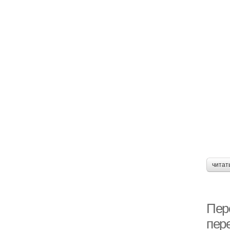
читат
Пер
пер