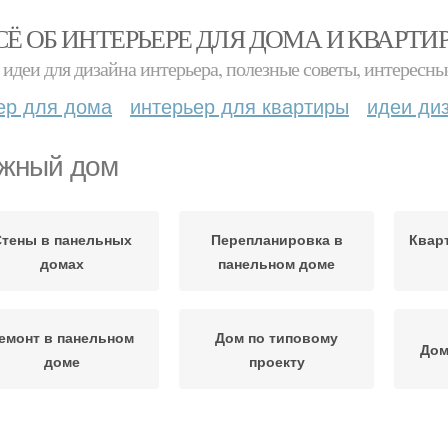
СЁ ОБ ИНТЕРЬЕРЕ ДЛЯ ДОМА И КВАРТИ
идеи для дизайна интерьера, полезные советы, интересны
ер для дома
интерьер для квартиры
идеи ди
жный дом
тены в панельных
Перепланировка в
Квар
домах
панельном доме
емонт в панельном
Дом по типовому
Дом
доме
проекту
Стены в панельном
Комн
ен в панельном доме