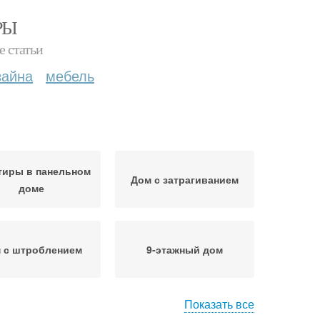
РЫ
е статьи
зайна
мебель
тиры в панельном
Дом с затрагиванием
доме
 с штроблением
9-этажный дом
Показать все
ата в панельном