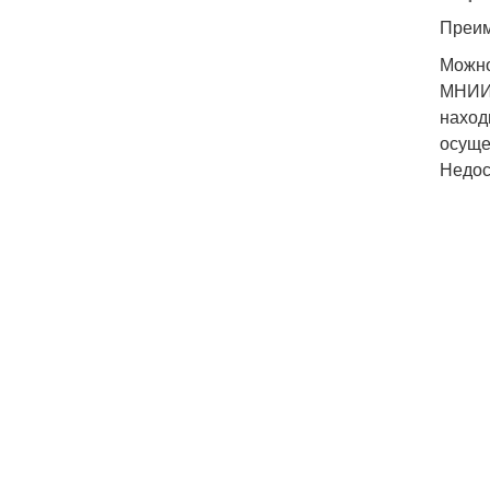
Преим
Можно
МНИИТ
наход
осуще
Недос