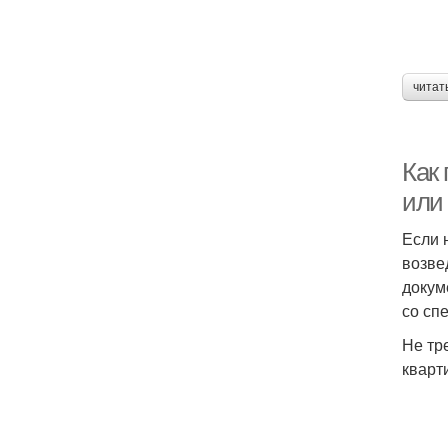
читат
Как 
или
Если 
возве
докум
со сп
Не тр
кварт