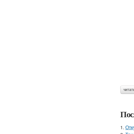
читат
Пос
1.
Отк