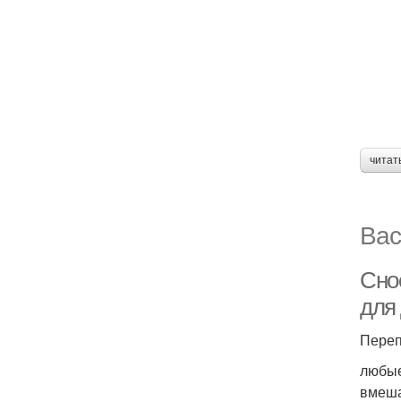
читат
Вас
Сно
для
Переп
любые
вмеша