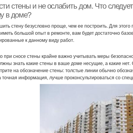
доме
сти стены и не ослабить дом. Что следуе
ну в доме?
шить стену безусловно проще, чем ее построить. Для этого
 иметь большой опыт в ремонте, вам будет достаточно баз
ированные к данному виду работ.
о при сносе стены крайне важно учитывать меры безопасно
лжны знать какие стены в ваше доме несущие, а какие нет.
трите на обозначение стены: толстые линии обычно обознач
а точная информация, лучше проконсультироваться со спец