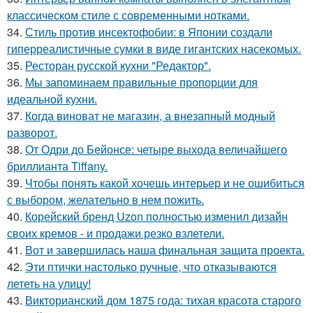
классическом стиле с современными нотками.
34.
Стиль против инсектофобии: в Японии создали
гиперреалистичные сумки в виде гигантских насекомых.
35.
Ресторан русской кухни "Редактор".
36.
Мы запоминаем правильные пропорции для
идеальной кухни.
37.
Когда виноват не магазин, а внезапный модный
разворот.
38.
От Одри до Бейонсе: четыре выхода величайшего
бриллианта Tiffany.
39.
Чтобы понять какой хочешь интерьер и не ошибиться
с выбором, желательно в нем пожить.
40.
Корейский бренд Uzon полностью изменил дизайн
своих кремов - и продажи резко взлетели.
41.
Вот и завершилась наша финальная защита проекта.
42.
Эти птички настолько ручные, что отказываются
лететь на улицу!
43.
Викторианский дом 1875 года: тихая красота старого