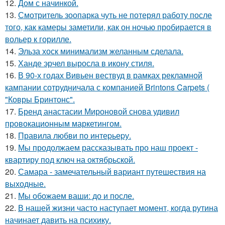
12.
Дом с начинкой.
13.
Смотритель зоопарка чуть не потерял работу после
того, как камеры заметили, как он ночью пробирается в
вольер к горилле.
14.
Эльза хоск минимализм желанным сделала.
15.
Ханде эрчел выросла в икону стиля.
16.
В 90-х годах Вивьен вествуд в рамках рекламной
кампании сотрудничала с компанией Brintons Carpets (
"Ковры Бринтонс".
17.
Бренд анастасии Мироновой снова удивил
провокационным маркетингом.
18.
Правила любви по интеpьеpу.
19.
Мы продолжаем рассказывать про наш проект -
квартиру под ключ на октябрьской.
20.
Самара - замечательный вариант путешествия на
выходные.
21.
Мы обожаем ваши: до и после.
22.
В нашей жизни часто наступает момент, когда рутина
начинает давить на психику.