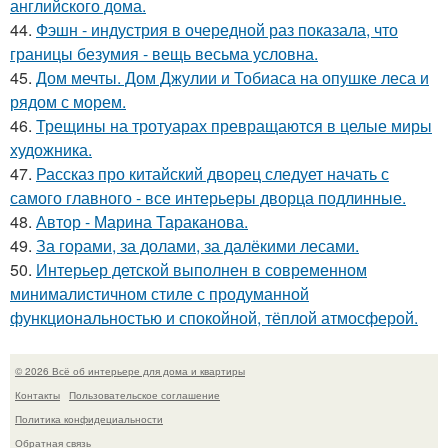
английского дома.
44.
Фэшн - индустрия в очередной раз показала, что
границы безумия - вещь весьма условна.
45.
Дом мечты. Дом Джулии и Тобиаса на опушке леса и
рядом с морем.
46.
Трещины на тротуарах превращаются в целые миры
художника.
47.
Рассказ про китайский дворец следует начать с
самого главного - все интерьеры дворца подлинные.
48.
Автор - Марина Тараканова.
49.
За горами, за долами, за далёкими лесами.
50.
Интерьер детской выполнен в современном
минималистичном стиле с продуманной
функциональностью и спокойной, тёплой атмосферой.
© 2026 Всё об интерьере для дома и квартиры
Контакты
Пользовательское соглашение
Политика конфидециальности
Обратная связь