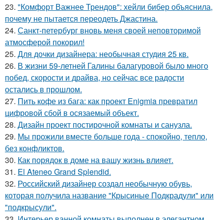
23.
"Комфорт Важнее Трендов": хейли бибер объяснила,
почему не пытается переодеть Джастина.
24.
Санкт-петербург вновь меня своей неповторимой
атмосферой покорил!
25.
Для дочки дизайнера: необычная студия 25 кв.
26.
В жизни 59-летней Галины балагуровой было много
побед, скорости и драйва, но сейчас все радости
остались в прошлом.
27.
Пить кофе из бага: как проект Enigmia превратил
цифровой сбой в осязаемый объект.
28.
Дизайн проект постирочной комнаты и санузла.
29.
Мы прожили вместе больше года - спокойно, тепло,
без конфликтов.
30.
Как порядок в доме на вашу жизнь влияет.
31.
El Ateneo Grand Splendid.
32.
Российский дизайнер создал необычную обувь,
которая получила название "Крысиные Подкрадули" или
"подкрысули".
33.
Интерьер ванной комнаты выполнен в элегантном