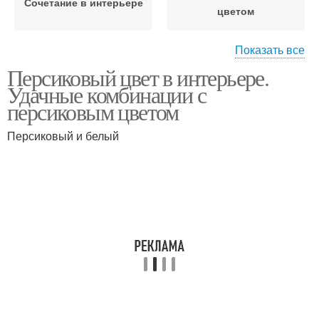
Сочетание в интерьере
цветом
Показать все
Персиковый цвет в интерьере.
Цвет в интерьере
Оттенки в интерьере
Удачные комбинации с
персиковым цветом
Персиковый и белый
Всплески в интерьере
Значимые детали