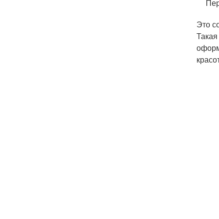
Пер
Это с
Такая
оформ
красо