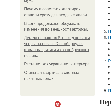
мужа.
Почему в советских квартирах
ставили сразу две входные двери.
В сети продолжают обсуждать
изменения во внешности актрисы.
П
П
Детали решают всё: выход приянки
чопры на показе Dior обернулся
шквалом критики из-за небрежного
пошива.
Р
Растения как украшения интерьера.
Стильная квартира в светлых
приятных тонах.
П
Пер