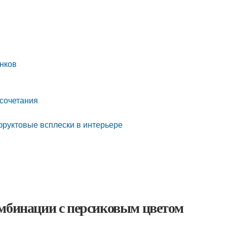
енков
 сочетания
 фруктовые всплески в интерьере
омбинации с персиковым цветом