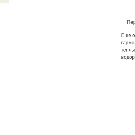
Пер
Еще о
гармо
теплы
водор