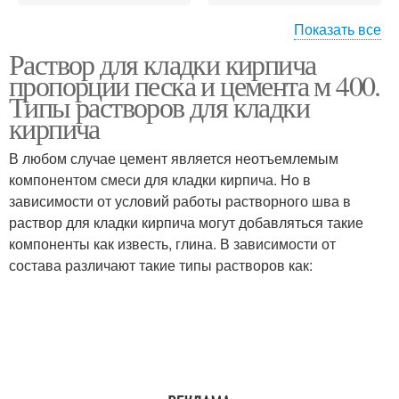
Показать все
Раствор для кладки кирпича
Цементно-песчаный
Цементные растворы
пропорции песка и цемента м 400.
раствор
Типы растворов для кладки
кирпича
В любом случае цемент является неотъемлемым
Растворы в лопатах
компонентом смеси для кладки кирпича. Но в
зависимости от условий работы растворного шва в
раствор для кладки кирпича могут добавляться такие
компоненты как известь, глина. В зависимости от
состава различают такие типы растворов как: