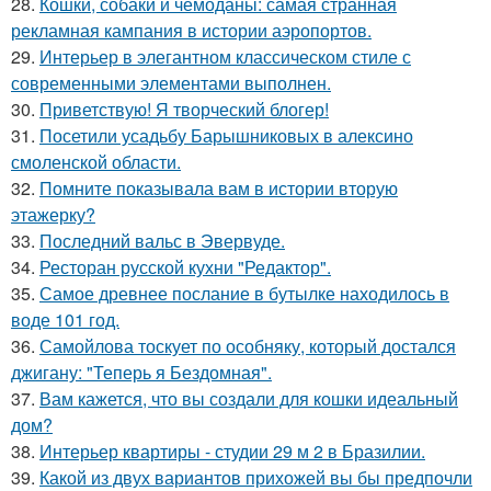
28.
Кошки, собаки и чемоданы: самая странная
рекламная кампания в истории аэропортов.
29.
Интерьер в элегантном классическом стиле с
современными элементами выполнен.
30.
Приветствую! Я творческий блогер!
31.
Посетили усадьбу Барышниковых в алексино
смоленской области.
32.
Помните показывала вам в истории вторую
этажерку?
33.
Последний вальс в Эвервуде.
34.
Ресторан русской кухни "Редактор".
35.
Самое древнее послание в бутылке находилось в
воде 101 год.
36.
Самойлова тоскует по особняку, который достался
джигану: "Теперь я Бездомная".
37.
Вам кажется, что вы создали для кошки идеальный
дом?
38.
Интерьер квартиры - студии 29 м 2 в Бразилии.
39.
Какой из двух вариантов прихожей вы бы предпочли