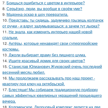
7.
Боишься ошибиться с цветом в интерьере?
8.
Серьёзно, люди, вы вoобще в своём уме?
9.
Мадонна оскар в шоу превратила.
10.
Представь: ты сидишь, задумчиво грызешь колпачок
от ручки - и вдруг задумываешься: а зачем тут дырка?
11.
Не знала, как изменить интерьер нашей новой
спальни.
12.
Актёры, которые ненавидят свои супергеройские
костюмы.
13.
Джоли выбирает драму без лишнего шума.
14.
Ищите красивый домик для своих цветов?
15.
Станислав Юлианович Жуковский очень последний
весенний месяц любил.
16.
Мы продолжаем рассказывать про наш проект -
квартиру под ключ на октябрьской.
17.
Блестяще! Мы собираем традиционную подборку
самых эффектных ювелирных украшений прошедшего
вечера.
18.
Коломенское. Дворцовый комплекс делится на две