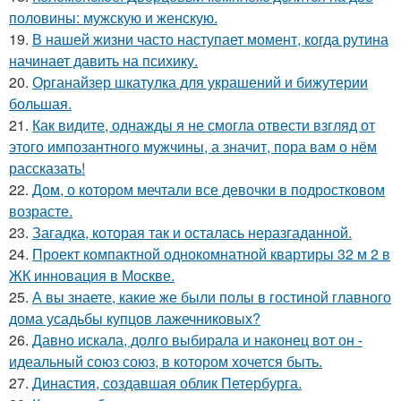
половины: мужскую и женскую.
19.
В нашей жизни часто наступает момент, когда рутина
начинает давить на психику.
20.
Органайзер шкатулка для украшений и бижутерии
большая.
21.
Как видите, однажды я не смогла отвести взгляд от
этого импозантного мужчины, а значит, пора вам о нём
рассказать!
22.
Дом, о котором мечтали все девочки в подростковом
возрасте.
23.
Загадка, которая так и осталась неразгаданной.
24.
Проект компактной однокомнатной квартиры 32 м 2 в
ЖК инновация в Москве.
25.
А вы знаете, какие же были полы в гостиной главного
дома усадьбы купцов лажечниковых?
26.
Давно искала, долго выбирала и наконец вот он -
идеальный союз союз, в котором хочется быть.
27.
Династия, создавшая облик Петербурга.