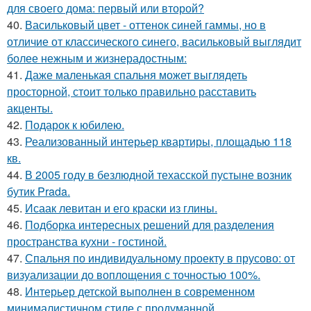
для своего дома: первый или второй?
40.
Васильковый цвет - оттенок синей гаммы, но в
отличие от классического синего, васильковый выглядит
более нежным и жизнерадостным:
41.
Даже маленькая спальня может выглядеть
просторной, стоит только правильно расставить
акценты.
42.
Подарок к юбилею.
43.
Реализованный интерьер квартиры, площадью 118
кв.
44.
В 2005 году в безлюдной техасской пустыне возник
бутик Prada.
45.
Исаак левитан и его краски из глины.
46.
Подборка интересных решений для разделения
пространства кухни - гостиной.
47.
Спальня по индивидуальному проекту в прусово: от
визуализации до воплощения с точностью 100%.
48.
Интерьер детской выполнен в современном
минималистичном стиле с продуманной