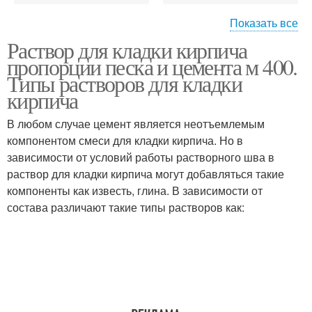
Показать все
Раствор для кладки кирпича
Цементно-песчаный
Кладочный раствор
пропорции песка и цемента м 400.
раствор
Типы растворов для кладки
кирпича
В любом случае цемент является неотъемлемым
Цементные растворы
компонентом смеси для кладки кирпича. Но в
зависимости от условий работы растворного шва в
раствор для кладки кирпича могут добавляться такие
компоненты как известь, глина. В зависимости от
состава различают такие типы растворов как: