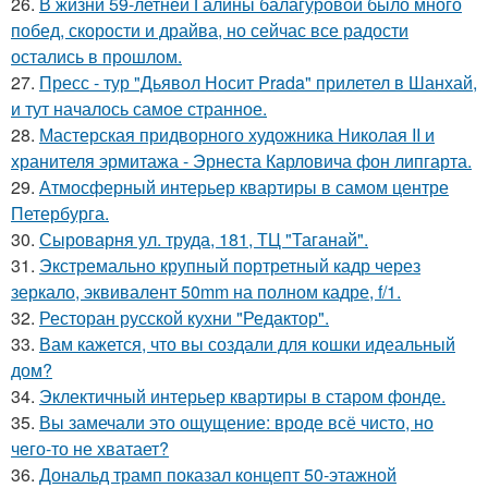
26.
В жизни 59-летней Галины балагуровой было много
побед, скорости и драйва, но сейчас все радости
остались в прошлом.
27.
Пресс - тур "Дьявол Носит Prada" прилетел в Шанхай,
и тут началось самое странное.
28.
Мастерская придворного художника Николая II и
хранителя эрмитажа - Эрнеста Карловича фон липгарта.
29.
Атмосферный интерьер квартиры в самом центре
Петербурга.
30.
Сыроварня ул. труда, 181, ТЦ "Таганай".
31.
Экстремально крупный портретный кадр через
зеркало, эквивалент 50mm на полном кадре, f/1.
32.
Ресторан русской кухни "Редактор".
33.
Вам кажется, что вы создали для кошки идеальный
дом?
34.
Эклектичный интерьер квартиры в старом фонде.
35.
Вы замечали это ощущение: вроде всё чисто, но
чего-то не хватает?
36.
Дональд трамп показал концепт 50-этажной