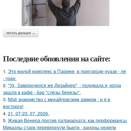
читать дальше →
Последние обновления на сайте:
1.
Это жилой комплекс в Париже, в пригороде нуази - ле
- гран.
2.
"Ух, Заморочился же Дизайнер", - подумала я, когда
зашла в кафе - бар "слезы березы".
3.
Моё знакомство с михайловским замком - и я в
восторге!
4.
21. 07-23. 07. 2026.
5.
Живая Венера против патриархата: как перформансы
Микаэлы старк перевернули бьюти - каноны недели