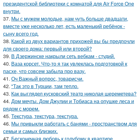
президентской библиотеки с комнатой для Air Force One
внутри.
37.
Мы с мужем молодые, нам чуть больше двадцати,
вместе уже несколько лет, есть маленький ребёнок -
сыну всего год.
38.
Какой из двух вариантов прихожей вы бы предпочли
для своего дома: первый или второй?
39.
В Дзержинске накрыли сеть вебкам - студий.
40.
Ваза корсет. Что-то я так увлеклась подготовкой к
пасхе, что совсем забыла про вазу.
41.
Оч Важный вопрос, товарисчи.
42.
"Так это в Турции, там тепло.
43.
Как выглядел кусковский театр николая шереметева?
44.
Дом мечты. Дом Джулии и Тобиаса на опушке леса и
рядом с морем.
45.
Текстура, текстура, текстура.
46.
Мы привыкли работать с банями - пространством для
семьи и самых близких.
47.
Бесконечная любовь к голубому в квартире