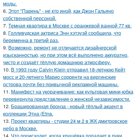
моды.
6.
Этот "Парень" - не кто иной, как Джон Гальяно
собственной персоной.
7.
Темная квартира в Москве с оранжевой ванной 77 кв.
8.
Голливудская актриса Энн хэтэуэй сообщила, что
беременна в третий раз.
9.
Возможно, ремонт не отличается дизайнерской
изысканностью, но при этом всё выполнено аккуратно,
чисто и создаёт тёплую домашнюю атмосферу.
10.
В 1993 году Calvin Klein отправил 18-летнюю Кейт
мосс и 20-летнего Марио сорренти на виргинские
острова почти без привычной рекламной машины.
11.
Манифест на укорачивание: как культовая мини-юбка
перевернула представление о женской независимости.
12.
Брашированная бронза - новый тёплый акцент в
коллекции Этна (Etna.
13.
Проект квартиры - студии 24 м 2 в ЖК дмитровское
небо в Москве.
14.
Что происходит, когда хрущёвка попадает в руки