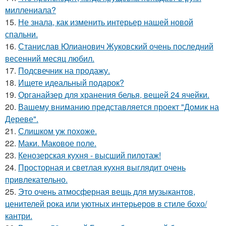
миллениала?
15.
Не знала, как изменить интерьер нашей новой
спальни.
16.
Станислав Юлианович Жуковский очень последний
весенний месяц любил.
17.
Подсвечник на продажу.
18.
Ищете идеальный подарок?
19.
Органайзер для хранения белья, вещей 24 ячейки.
20.
Вашему вниманию представляется проект "Домик на
Дереве".
21.
Слишком уж похоже.
22.
Маки. Маковое поле.
23.
Кенозерская кухня - высший пилотаж!
24.
Просторная и светлая кухня выглядит очень
привлекательно.
25.
Это очень атмосферная вещь для музыкантов,
ценителей рока или уютных интерьеров в стиле бохо/
кантри.