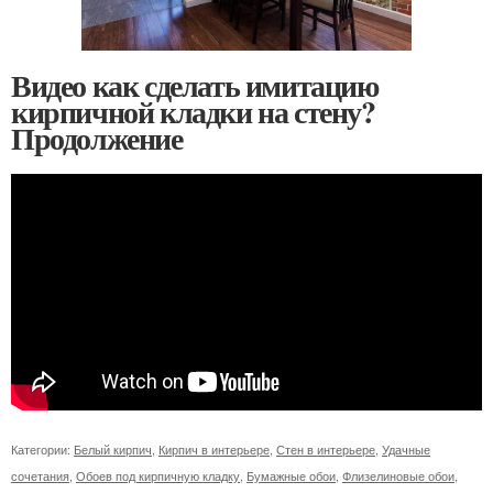
Видео как сделать имитацию
кирпичной кладки на стену?
Продолжение
Категории:
Белый кирпич
,
Кирпич в интерьере
,
Стен в интерьере
,
Удачные
сочетания
,
Обоев под кирпичную кладку
,
Бумажные обои
,
Флизелиновые обои
,