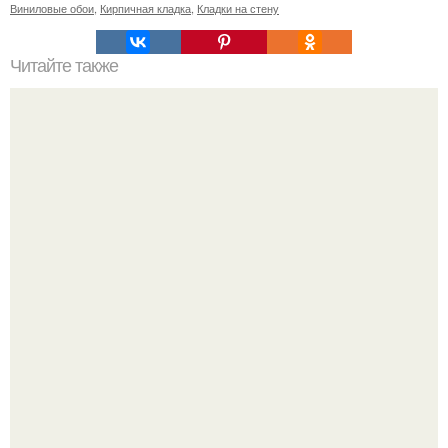
Виниловые обои
,
Кирпичная кладка
,
Кладки на стену
Читайте также
Значение картина с волками. В том случае, если вы
любите вышивать, то наверняка задумывались о том,
что означает та или иная вышитая вами картина.