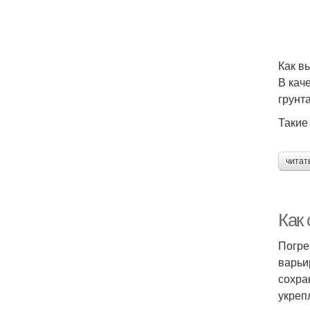
Как в
В кач
грунт
Такие
читат
Как
Погре
варьи
сохра
укреп