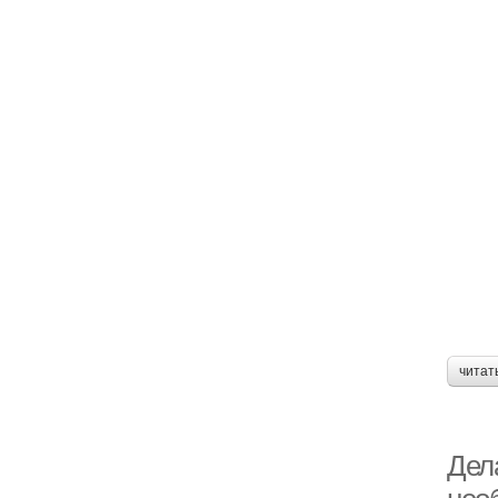
читат
Дела