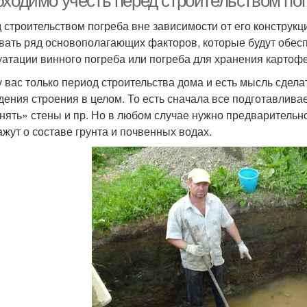
бходимо учесть перед строительством по
 строительством погреба вне зависимости от его конструк
вать ряд основополагающих факторов, которые будут обесп
уатации винного погреба или погреба для хранения картофе
у вас только период строительства дома и есть мысль сдела
дения строения в целом. То есть сначала все подготавливае
нять» стены и пр. Но в любом случае нужно предварительн
ажут о составе грунта и почвенных водах.