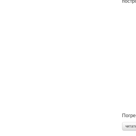
постр
Погре
читат