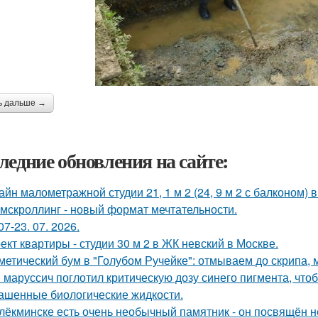
ь дальше →
ледние обновления на сайте:
айн малометражной студии 21, 1 м 2 (24, 9 м 2 с балконом) 
мскроллинг - новый формат мечтательности.
07-23. 07. 2026.
ект квартиры - студии 30 м 2 в ЖК невский в Москве.
метический бум в "Голубом Ручейке": отмываем до скрипа,
 маруссич поглотил критическую дозу синего пигмента, что
ашенные биологические жидкости.
лёкминске есть очень необычный памятник - он посвящён не