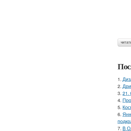
читат
Пос
1.
Диз
2.
Дри
3.
21. 
4.
Про
5.
Кос
6.
Янн
подкр
7.
В О