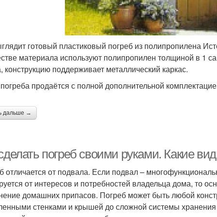
ыглядит готовый пластиковый погреб из полипропилена Исто
естве материала используют полипропилен толщиной в 1 са
а, конструкцию поддерживает металлический каркас.
 погреба продаётся с полной дополнительной комплектацией
ь дальше →
 сделать погреб своими руками. Какие ви
б отличается от подвала. Если подвал – многофункциональ
руется от интересов и потребностей владельца дома, то о
нение домашних припасов. Погреб может быть любой конст
ленными стенками и крышей до сложной системы хранения 