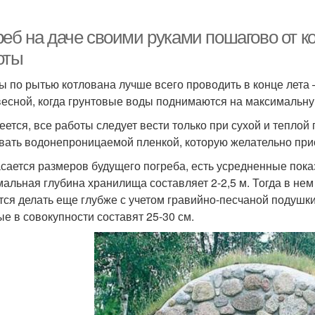
реб на даче своими руками пошагово от к
оты
ы по рытью котлована лучше всего проводить в конце лета 
весной, когда грунтовые воды поднимаются на максимальную
еется, все работы следует вести только при сухой и теплой
вать водонепроницаемой пленкой, которую желательно прио
асается размеров будущего погреба, есть усредненные пок
альная глубина хранилища составляет 2-2,5 м. Тогда в нем
тся делать еще глубже с учетом гравийно-песчаной подушки
ые в совокупности составят 25-30 см.