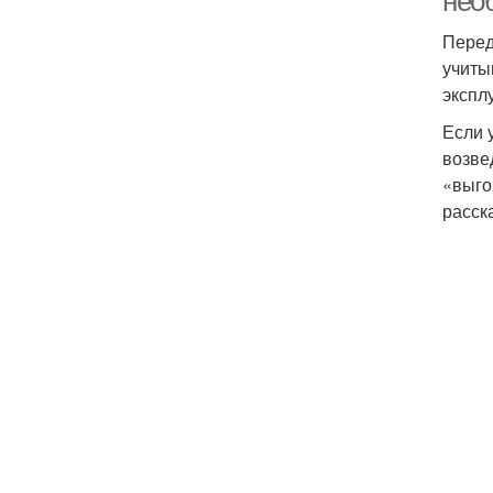
нео
Перед
учиты
экспл
Если 
возве
«выго
расск