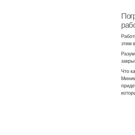
Пог
раб
Работ
этим 
Разум
закры
Что к
Миним
приде
котор