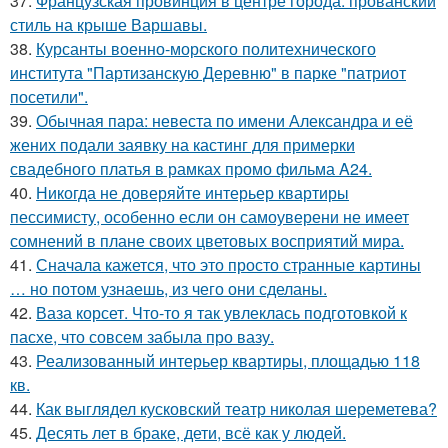
37.
Французская провинция в центре города: прованский
стиль на крыше Варшавы.
38.
Курсанты военно-морского политехнического
института "Партизанскую Деревню" в парке "патриот
посетили".
39.
Обычная пара: невеста по имени Александра и её
жених подали заявку на кастинг для примерки
свадебного платья в рамках промо фильма A24.
40.
Никогда не доверяйте интерьер квартиры
пессимисту, особенно если он самоуверени не имеет
сомнений в плане своих цветовых восприятий мира.
41.
Сначала кажется, что это просто странные картины
… но потом узнаешь, из чего они сделаны.
42.
Ваза корсет. Что-то я так увлеклась подготовкой к
пасхе, что совсем забыла про вазу.
43.
Реализованный интерьер квартиры, площадью 118
кв.
44.
Как выглядел кусковский театр николая шереметева?
45.
Десять лет в браке, дети, всё как у людей.