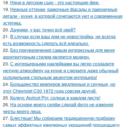
18.
Няни в детском саду - это настоящие феи.
19.
Нежные оттенки, рамочные фасады и лаконичные
детали - кухня, в которой сочетаются уют и современная
эстетика.
20.
Дачники, у вас точно всё окей?
21.
В случае если ваш дом не новостройка, не всегда
есть возможность сделать всё идеально.
22.
Без преувеличения самым интересным для меня
архитектурным стилем является модерн.
23.
С интерьерными наклейками вы легко создадите
уютную атмосферу на кухне и сделаете даже обычный
холодильник стильным акцентом интерьера!
24.
Большинство кемперов медленные и скучные, но
этот Chevrolet C30 1972 года совсем другой.
25.
Колеус Apricot Pin: солнце в каждом листе!
26.
На основе моего селфи сделай фото не изменяя
черты моего лица.
27.
Блестяще! Мы собираем традиционную подборку
самых эффектных ювелирных украшений прошедшего