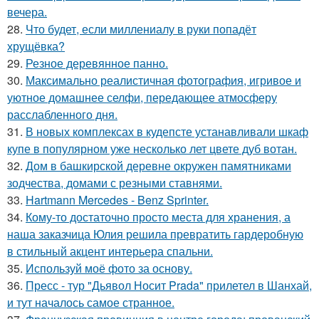
вечера.
28.
Что будет, если миллениалу в руки попадёт
хрущёвка?
29.
Резное деревянное панно.
30.
Максимально реалистичная фотография, игривое и
уютное домашнее селфи, передающее атмосферу
расслабленного дня.
31.
В новых комплексах в кудепсте устанавливали шкаф
купе в популярном уже несколько лет цвете дуб вотан.
32.
Дом в башкирской деревне окружен памятниками
зодчества, домами с резными ставнями.
33.
Hartmann Mercedes - Benz Sprinter.
34.
Кому-то достаточно просто места для хранения, а
наша заказчица Юлия решила превратить гардеробную
в стильный акцент интерьера спальни.
35.
Используй моё фото за основу.
36.
Пресс - тур "Дьявол Носит Prada" прилетел в Шанхай,
и тут началось самое странное.