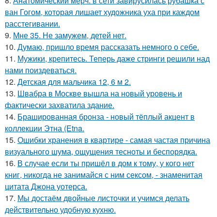
8.
Анатомический мерч: в сети завирусилась рубашка с
ван Гогом, которая лишает художника уха при каждом
расстегивании.
9.
Мне 35. Не замужем, детей нет.
10.
Думаю, пришло время рассказать немного о себе.
11.
Мужики, крепитесь. Теперь даже стринги решили над
нами поиздеваться.
12.
Детская для мальчика 12, 6 м 2.
13.
Швабра в Москве вышла на новый уровень и
фактически захватила здание.
14.
Брашированная бронза - новый тёплый акцент в
коллекции Этна (Etna.
15.
Ошибки хранения в квартире - самая частая причина
визуального шума, ощущения тесноты и беспорядка.
16.
В случае если ты пришёл в дом к тому, у кого нет
книг, никогда не занимайся с ним сексом, - знаменитая
цитата Джона уотерса.
17.
Мы достаём двойные листочки и учимся делать
действительно удобную кухню.