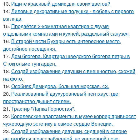
13.
Ищите красивый домик для своих цветов?
14.
Лиловые декоративные подушки - любовь с первого
взгляда.
15.
Продаётся 2-комнатная квартира с двумя
отдельными комнатами и кухней, раздельный санузел.
16.
В старой части Бухары есть интересное место,
достойное посещения.
17.
Дом блогера. Квартира шведского блогера петры в
Стокгольме тунгарден.
18.
Создай изображение девушки с внешностью, схожей
на фото.
19.
Особняк Демидова, большая морская, 43.
20.
Реализованный двухуровневый пентхаус: где
пространство дышит стилем.
21.
Трактир "Лапка Горностая".
22.
Королевские апартаменты в музее коррер привносят
чужеродную эстетику в самое сердце Венеции.
23.
Создай изображение девушки, сидящей в салоне
автомобиля в расслабленной, но уверенной позе.