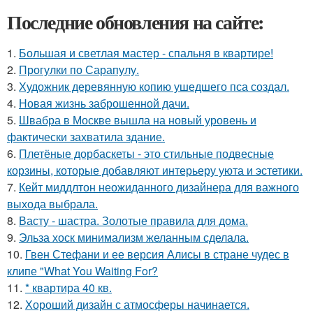
Последние обновления на сайте:
1.
Большая и светлая мастер - спальня в квартире!
2.
Прогулки по Сарапулу.
3.
Художник деревянную копию ушедшего пса создал.
4.
Новая жизнь заброшенной дачи.
5.
Швабра в Москве вышла на новый уровень и
фактически захватила здание.
6.
Плетёные дорбаскеты - это стильные подвесные
корзины, которые добавляют интерьеру уюта и эстетики.
7.
Кейт миддлтон неожиданного дизайнера для важного
выхода выбрала.
8.
Васту - шастра. Золотые правила для дома.
9.
Эльза хоск минимализм желанным сделала.
10.
Гвен Стефани и ее версия Алисы в стране чудес в
клипе "What You Waiting For?
11.
* квартира 40 кв.
12.
Хороший дизайн с атмосферы начинается.