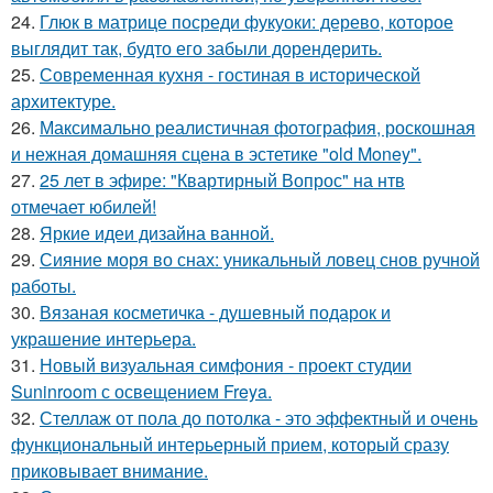
24.
Глюк в матрице посреди фукуоки: дерево, которое
выглядит так, будто его забыли дорендерить.
25.
Современная кухня - гостиная в исторической
архитектуре.
26.
Максимально реалистичная фотография, роскошная
и нежная домашняя сцена в эстетике "old Money".
27.
25 лет в эфире: "Квартирный Вопрос" на нтв
отмечает юбилей!
28.
Яркие идеи дизайна ванной.
29.
Сияние моря во снах: уникальный ловец снов ручной
работы.
30.
Вязаная косметичка - душевный подарок и
украшение интерьера.
31.
Новый визуальная симфония - проект студии
Suninroom с освещением Freya.
32.
Стеллаж от пола до потолка - это эффектный и очень
функциональный интерьерный прием, который сразу
приковывает внимание.