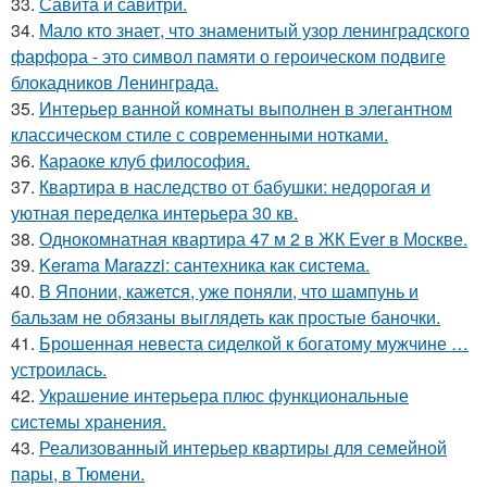
33.
Савита и савитри.
34.
Мало кто знает, что знаменитый узор ленинградского
фарфора - это символ памяти о героическом подвиге
блокадников Ленинграда.
35.
Интерьер ванной комнаты выполнен в элегантном
классическом стиле с современными нотками.
36.
Караоке клуб философия.
37.
Квартира в наследство от бабушки: недорогая и
уютная переделка интерьера 30 кв.
38.
Однокомнатная квартира 47 м 2 в ЖК Ever в Москве.
39.
Kerama Marazzi: сантехника как система.
40.
В Японии, кажется, уже поняли, что шампунь и
бальзам не обязаны выглядеть как простые баночки.
41.
Брошенная невеста сиделкой к богатому мужчине …
устроилась.
42.
Украшение интерьера плюс функциональные
системы хранения.
43.
Реализованный интерьер квартиры для семейной
пары, в Тюмени.