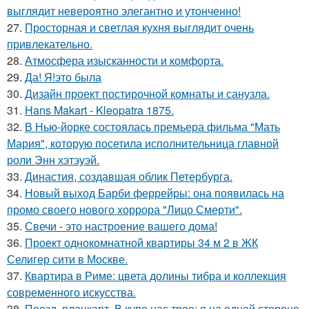
выглядит невероятно элегантно и утонченно!
27.
Просторная и светлая кухня выглядит очень
привлекательно.
28.
Атмосфера изысканности и комфорта.
29.
Да! Я!это была
30.
Дизайн проект постирочной комнаты и санузла.
31.
Hans Makart - Kleopatra 1875.
32.
В Нью-йорке состоялась премьера фильма "Мать
Мария", которую посетила исполнительница главной
роли Энн хэтэуэй.
33.
Династия, создавшая облик Петербурга.
34.
Новый выход Барби феррейры: она появилась на
промо своего нового хоррора "Лицо Смерти".
35.
Свечи - это настроение вашего дома!
36.
Проект однокомнатной квартиры 34 м 2 в ЖК
Селигер сити в Москве.
37.
Квартира в Риме: цвета долины тибра и коллекция
современного искусства.
38.
Поезд, плацкарт. В купе нас трое: я на одной стороне