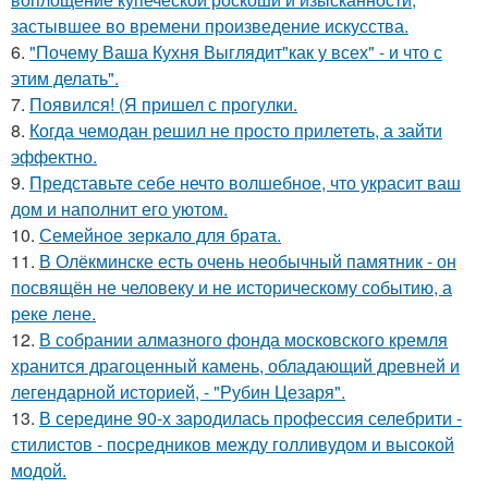
застывшее во времени произведение искусства.
6.
"Почему Ваша Кухня Выглядит"как у всех" - и что с
этим делать".
7.
Появился! (Я пришел с прогулки.
8.
Когда чемодан решил не просто прилететь, а зайти
эффектно.
9.
Представьте себе нечто волшебное, что украсит ваш
дом и наполнит его уютом.
10.
Семейное зеркало для брата.
11.
В Олёкминске есть очень необычный памятник - он
посвящён не человеку и не историческому событию, а
реке лене.
12.
В собрании алмазного фонда московского кремля
хранится драгоценный камень, обладающий древней и
легендарной историей, - "Рубин Цезаря".
13.
В середине 90-х зародилась профессия селебрити -
стилистов - посредников между голливудом и высокой
модой.