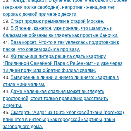
(верхняя полка свободна), напротив - женщина лет
сорока с дочкой примерно десяти.
39.
Старт продаж премиалки в старой Москве.
40.
В Японии, кажется, уже поняли, что шампунь и
бальзам не обязаны выглядеть как простые баночки.
41.
Ваза корсет. Что-то я так увлеклась подготовкой к
пасхе, что совсем забыла про вазу.
42.
Жительница питера решила сдать квартиру
"Приличной Семейной Паре с Ребёнком" - и уже через
12 дней получила обратно филиал свалки.
43.
Выверенные линии и ничего лишнего: квартира в
стиле минимализм.
44.
Даже маленькая спальня может выглядеть
просторной, стоит только правильно расставить
акценты.
45.
Скатерть "Аида" из 100% хлопковой ткани (рогожка)
впишется в интерьер как городской квартиры, так и
загородного дома.