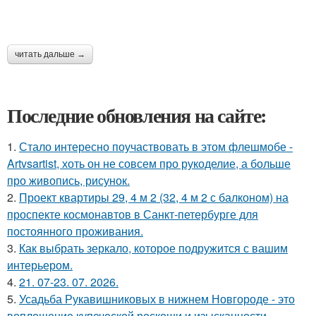
читать дальше →
Последние обновления на сайте:
1.
Стало интересно поучаствовать в этом флешмобе -
Artvsartist, хоть он не совсем про рукоделие, а больше
про живопись, рисунок.
2.
Проект квартиры 29, 4 м 2 (32, 4 м 2 с балконом) на
проспекте космонавтов в Санкт-петербурге для
постоянного проживания.
3.
Как выбрать зеркало, которое подружится с вашим
интерьером.
4.
21. 07-23. 07. 2026.
5.
Усадьба Рукавишниковых в нижнем Новгороде - это
воплощение купеческой роскоши и изысканности,