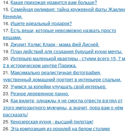
14.
Какая прихожая нравится вам больше?
15.
Семейная реликвия: тайна кружевной фаты Жаклин
Кеннеди.
16.
Ищете идеальный подарок?
17.
Есть вещи, которые невозможно назвать просто
вещами.
18.
Джудит Холмс Кларк - мама фей Дисней.
19.
План действий для создания будущей кухни мечты.
20.
Интерьер маленькой квартиры - студии всего 15, 7 м
2 в историческом центре Парижа.
21.
Максимально реалистичная фотография,
чувственный домашний портрет в интерьере спальни.
22.
Учимся за копейки улучшать свой интерьер.
23.
Резное деревянное панно.
24.
Как видите, однажды я не смогла отвести взгляд от
этого импозантного мужчины, а значит, пора вам о нём
рассказать!
25.
Кенозерская кухня - высший пилотаж!
26.
Эта композиция из орхидей на белом столике