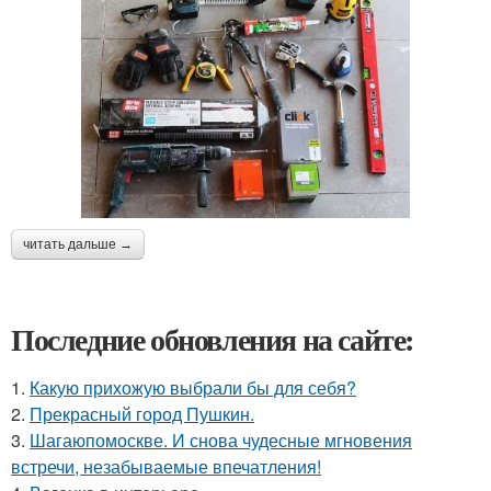
читать дальше →
Последние обновления на сайте:
1.
Какую прихожую выбрали бы для себя?
2.
Прекрасный город Пушкин.
3.
Шагаюпомоскве. И снова чудесные мгновения
встречи, незабываемые впечатления!