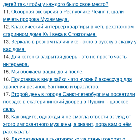
детей так, чтобы у каждого было свое место?
11.
Обзорная экскурсия в Республике Чечня г. шали
мечеть пророка Мухаммеда.
12.
Классический интерьер квартиры в четырёхэтажном
старинном доме Xvii века в Стокгольме.
13.
Зеркало в резном наличнике - окно в русскую сказку у
вас дома.
14.
Для котёнка закрытая дверь - это не просто часть
интерьера.
15.
Мы обожаем ваши: до и после.
16.
Подставка в виде зайки - это нужный аксессуар для
хранения резинок, бантиков и браслетов.
17.
Второй день в городе Санкт-петербург мы посвятили
поездке в екатерининский дворец в Пушкин - царское
село.
18.
Как видите, однажды я не смогла отвести взгляд от
этого импозантного мужчины, а значит, пора вам о нём
рассказать!
19.
Декоративная штукатурка: когда стены говорят о