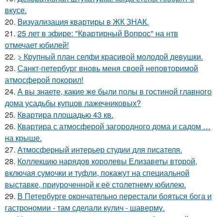
вкусе.
20.
Визуализация квартиры в ЖК ЗНАК.
21.
25 лет в эфире: "Квартирный Вопрос" на нтв
отмечает юбилей!
22.
> Крупный план селфи красивой молодой девушки.
23.
Санкт-петербург вновь меня своей неповторимой
атмосферой покорил!
24.
А вы знаете, какие же были полы в гостиной главного
дома усадьбы купцов лажечниковых?
25.
Квартира площадью 43 кв.
26.
Квартира с атмосферой загородного дома и садом …
на крыше.
27.
Атмосферный интерьер студии для писателя.
28.
Коллекцию нарядов королевы Елизаветы второй,
включая сумочки и туфли, покажут на специальной
выставке, приуроченной к её столетнему юбилею.
29.
В Петербурге окончательно перестали бояться бога и
гастрономии - там сделали кулич - шаверму.