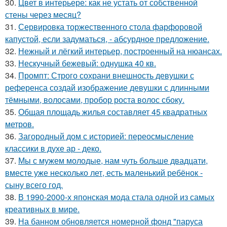
30.
Цвет в интерьере: как не устать от собственной
стены через месяц?
31.
Сервировка торжественного стола фарфоровой
капустой, если задуматься, - абсурдное предложение.
32.
Нежный и лёгкий интерьер, построенный на нюансах.
33.
Нескучный бежевый: однушка 40 кв.
34.
Промпт: Строго сохрани внешность девушки с
референса создай изображение девушки с длинными
тёмными, волосами, пробор роста волос сбоку.
35.
Общая площадь жилья составляет 45 квадратных
метров.
36.
Загородный дом с историей: переосмысление
классики в духе ар - деко.
37.
Мы с мужем молодые, нам чуть больше двадцати,
вместе уже несколько лет, есть маленький ребёнок -
сыну всего год.
38.
В 1990-2000-х японская мода стала одной из самых
креативных в мире.
39.
На банном обновляется номерной фонд "паруса