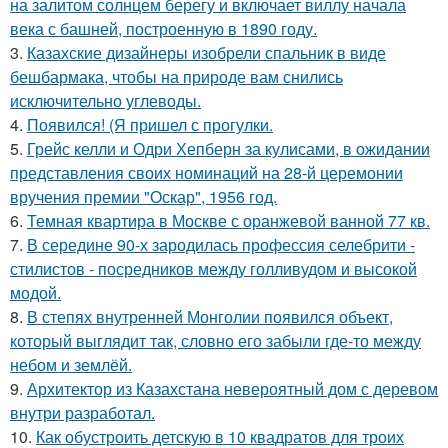
на залитом солнцем берегу и включает виллу начала
века с башней, построенную в 1890 году.
3.
Казахские дизайнеры изобрели спальник в виде
бешбармака, чтобы на природе вам снились
исключительно углеводы.
4.
Появился! (Я пришел с прогулки.
5.
Грейс келли и Одри Хепберн за кулисами, в ожидании
представления своих номинаций на 28-й церемонии
вручения премии "Оскар", 1956 год.
6.
Темная квартира в Москве с оранжевой ванной 77 кв.
7.
В середине 90-х зародилась профессия селебрити -
стилистов - посредников между голливудом и высокой
модой.
8.
В степях внутренней Монголии появился объект,
который выглядит так, словно его забыли где-то между
небом и землёй.
9.
Архитектор из Казахстана невероятный дом с деревом
внутри разработал.
10.
Как обустроить детскую в 10 квадратов для троих