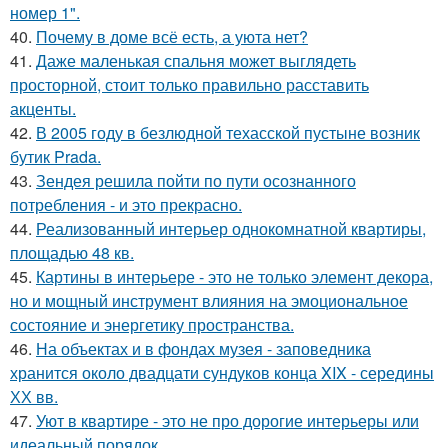
номер 1".
40.
Почему в доме всё есть, а уюта нет?
41.
Даже маленькая спальня может выглядеть
просторной, стоит только правильно расставить
акценты.
42.
В 2005 году в безлюдной техасской пустыне возник
бутик Prada.
43.
Зендея решила пойти по пути осознанного
потребления - и это прекрасно.
44.
Реализованный интерьер однокомнатной квартиры,
площадью 48 кв.
45.
Картины в интерьере - это не только элемент декора,
но и мощный инструмент влияния на эмоциональное
состояние и энергетику пространства.
46.
На объектах и в фондах музея - заповедника
хранится около двадцати сундуков конца XIX - середины
ХХ вв.
47.
Уют в квартире - это не про дорогие интерьеры или
идеальный порядок.