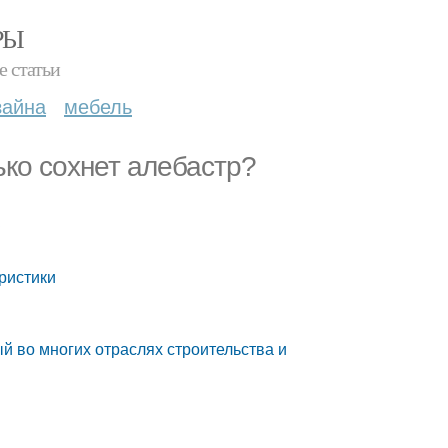
РЫ
е статьи
зайна
мебель
ько сохнет алебастр?
?
еристики
й во многих отраслях строительства и