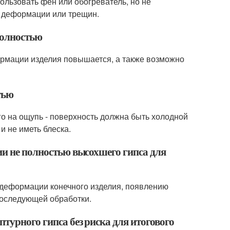
льзовать фен или обогреватель, но не
ь деформации или трещин.
полностью
ормации изделия повышается, а также возможно
тью
го на ощупь - поверхность должна быть холодной
и не иметь блеска.
ии не полностью высохшего гипса для
 деформации конечного изделия, появлению
последующей обработки.
турного гипса без риска для итогового