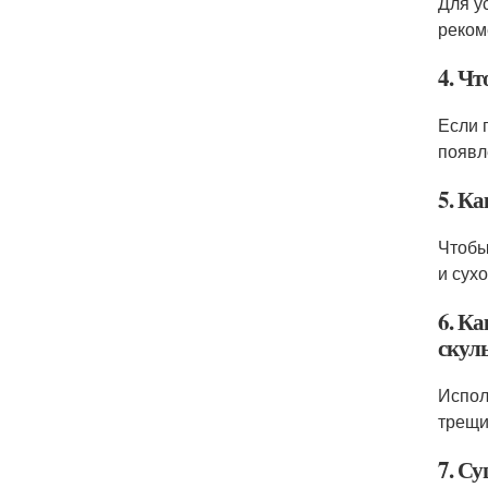
Для у
реком
4. Чт
Если 
появл
5. К
Чтобы
и сух
6. К
скул
Испол
трещи
7. С