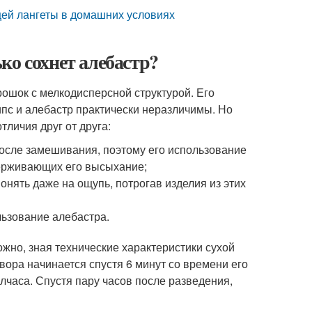
щей лангеты в домашних условиях
ко сохнет алебастр?
рошок с мелкодисперсной структурой. Его
ипс и алебастр практически неразличимы. Но
личия друг от друга:
осле замешивания, поэтому его использование
держивающих его высыхание;
онять даже на ощупь, потрогав изделия из этих
льзование алебастра.
ожно, зная технические характеристики сухой
ора начинается спустя 6 минут со времени его
лчаса. Спустя пару часов после разведения,