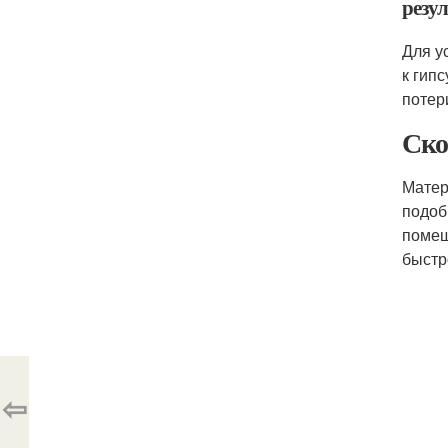
резул
Для у
к гип
потер
Ско
Матер
подоб
помещ
быстр
⇦