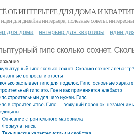
СЁ ОБ ИНТЕРЬЕРЕ ДЛЯ ДОМА И КВАРТИ
идеи для дизайна интерьера, полезные советы, интересны
ер для дома
интерьер для квартиры
идеи ди
льптурный гипс сколько сохнет. Скол
ержание
кульптурный гипс сколько сохнет. Сколько сохнет алебастр
вязанные вопросы и ответы
колько застывает гипс для поделок. Гипс: основные характ
троительный гипс это. Где и как применяется алебастр
ипс строительный для чего нужен. Гипс
ипс в строительстве. Гипс — вяжущий порошок, незаменимы
едицины
Описание строительного материала
Формула гипса
Технические характеристики и свойства