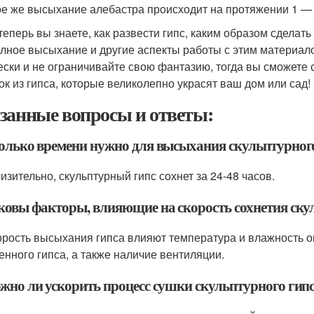
е же высыхание алебастра происходит на протяжении 1 — 2
 теперь вы знаете, как развести гипс, каким образом сделат
олное высыхание и другие аспекты работы с этим материало
ески и не ограничивайте свою фантазию, тогда вы сможете
ок из гипса, которые великолепно украсят ваш дом или сад!
занные вопросы и ответы:
колько времени нужно для высыхания скульптурног
изительно, скульптурный гипс сохнет за 24-48 часов.
аковы факторы, влияющие на скорость сохнетия ску
орость высыхания гипса влияют температура и влажность 
енного гипса, а также наличие вентиляции.
ожно ли ускорить процесс сушки скульптурного гип