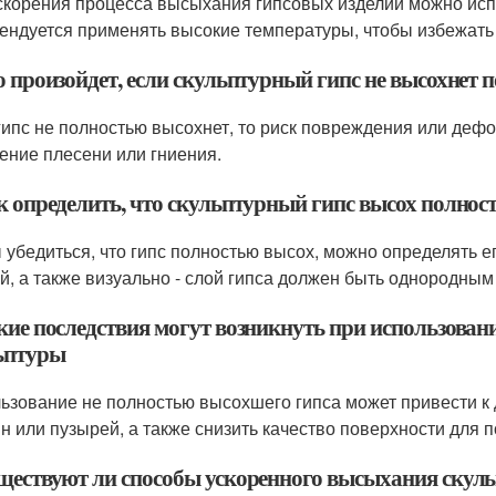
скорения процесса высыхания гипсовых изделий можно испо
ендуется применять высокие температуры, чтобы избежат
о произойдет, если скульптурный гипс не высохнет 
гипс не полностью высохнет, то риск повреждения или деф
ение плесени или гниения.
ак определить, что скульптурный гипс высох полнос
 убедиться, что гипс полностью высох, можно определять е
ой, а также визуально - слой гипса должен быть однородным 
акие последствия могут возникнуть при использован
ьптуры
ьзование не полностью высохшего гипса может привести к
н или пузырей, а также снизить качество поверхности для 
уществуют ли способы ускоренного высыхания скульп