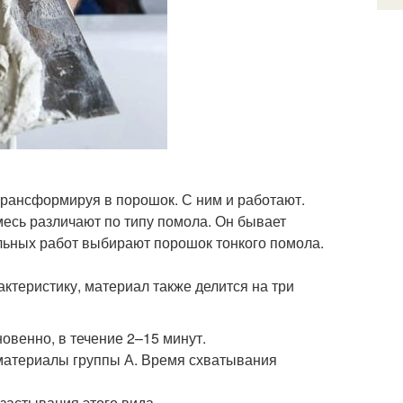
трансформируя в порошок. С ним и работают.
месь различают по типу помола. Он бывает
льных работ выбирают порошок тонкого помола.
актеристику, материал также делится на три
овенно, в течение 2–15 минут.
к материалы группы А. Время схватывания
застывания этого вида.