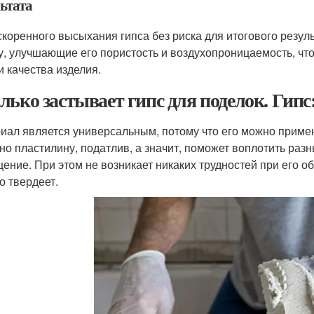
ьтата
скоренного высыхания гипса без риска для итогового резу
су, улучшающие его пористость и воздухопроницаемость, ч
и качества изделия.
лько застывает гипс для поделок. Гип
иал является универсальным, потому что его можно примен
но пластилину, податлив, а значит, поможет воплотить ра
ение. При этом не возникает никаких трудностей при его о
о твердеет.