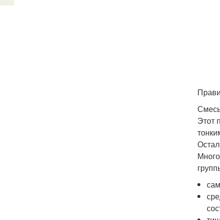
Прави
Смесь
Этот 
тонки
Остал
Много
групп
сам
сре
сос
тиш