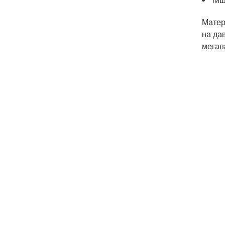
Матер
на да
мегап