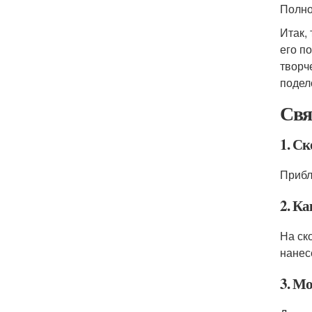
Полно
Итак,
его п
творч
подел
Свя
1. С
Прибл
2. К
На ск
нанес
3. М