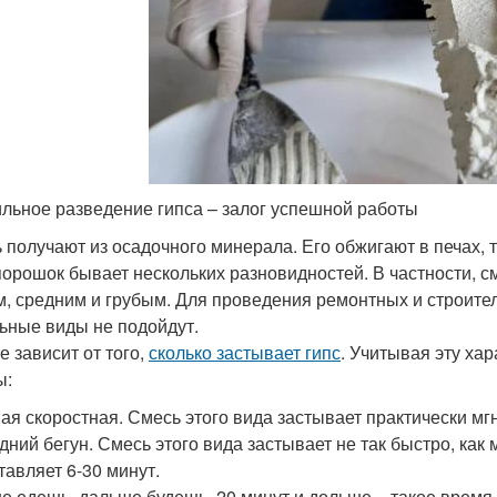
льное разведение гипса – залог успешной работы
 получают из осадочного минерала. Его обжигают в печах, 
порошок бывает нескольких разновидностей. В частности, с
м, средним и грубым. Для проведения ремонтных и строите
ьные виды не подойдут.
е зависит от того,
сколько застывает гипс
. Учитывая эту хар
ы:
ая скоростная. Смесь этого вида застывает практически мгн
дний бегун. Смесь этого вида застывает не так быстро, ка
тавляет 6-30 минут.
е едешь, дальше будешь. 20 минут и дольше – такое время 