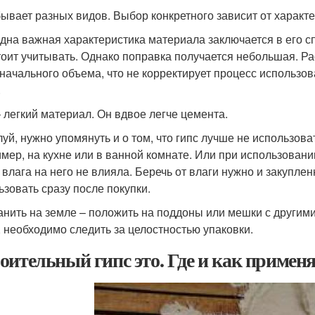
бывает разных видов. Выбор конкретного зависит от харак
дна важная характеристика материала заключается в его с
тоит учитывать. Однако поправка получается небольшая. Р
начального объема, что не корректирует процесс использо
.
– легкий материал. Он вдвое легче цемента.
уй, нужно упомянуть и о том, что гипс лучше не использов
мер, на кухне или в ванной комнате. Или при использован
 влага на него не влияла. Беречь от влаги нужно и закупле
ьзовать сразу после покупки.
анить на земле – положить на поддоны или мешки с другими
, необходимо следить за целостностью упаковки.
оительный гипс это. Где и как применя