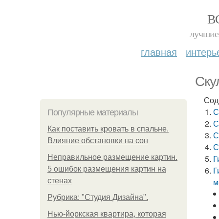
В
лучшие 
главная
интерь
Ску
Сод
С
Популярные материалы
С
Как поставить кровать в спальне.
С
Влияние обстановки на сон
С
Неправильное размещение картин.
Г
5 ошибок размещения картин на
Г
стенах
м
Рубрика: "Студия Дизайна".
Нью-йоркская квартира, которая