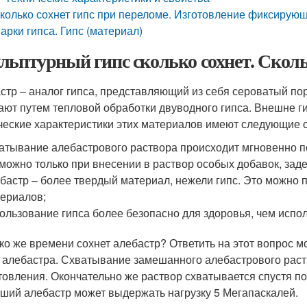
колько сохнет гипс при переломе. Изготовление фиксирую
арки гипса. Гипс (материал)
льптурный гипс сколько сохнет. Сколь
стр – аналог гипса, представляющий из себя сероватый по
ают путем тепловой обработки двуводного гипса. Внешне г
ческие характеристики этих материалов имеют следующие от
атывание алебастрового раствора происходит мгновенно п
можно только при внесении в раствор особых добавок, за
бастр – более твердый материал, нежели гипс. Это можно п
ериалов;
ользование гипса более безопасно для здоровья, чем испо
ко же времени сохнет алебастр? Ответить на этот вопрос м
 алебастра. Схватывание замешанного алебастрового раств
товления. Окончательно же раствор схватывается спустя по
ший алебастр может выдержать нагрузку 5 Мегапаскалей.