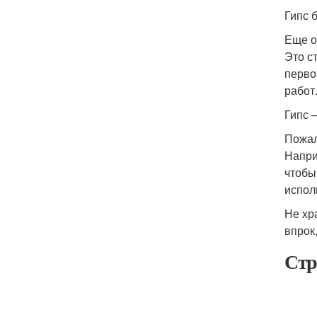
Гипс 
Еще о
Это с
перво
работ
Гипс 
Пожал
Напри
чтобы
испол
Не хр
впрок
Стр