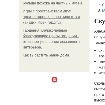
больше похожа на частный музей.
С
М
Игры с пространством двух
архитекторов: японца эири ота и
Ску
канадки Ирен гардпуа.
Гардения. Великолепные
Алеба
благоухающие цветы гардении -
получ
отличное украшение домашнего
техни
интерьера.
схв
Как вырастить банан дома.
воз
але
мат
исп
Сколь
смеси
приго
высох