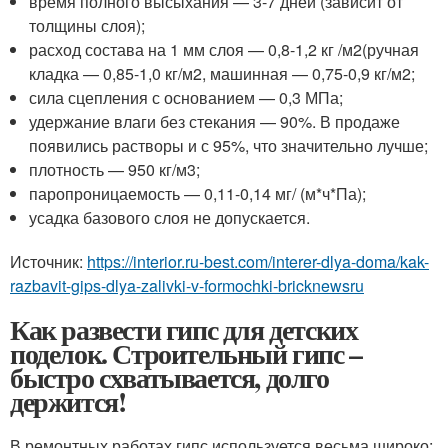
время полного высыхания — 3-7 дней (зависит от
толщины слоя);
расход состава на 1 мм слоя — 0,8-1,2 кг /м
2
(ручная
кладка — 0,85-1,0 кг/м
2
, машинная — 0,75-0,9 кг/м
2
;
сила сцепления с основанием — 0,3 МПа;
удержание влаги без стекания — 90%. В продаже
появились растворы и с 95%, что значительно лучше;
плотность — 950 кг/м
3
;
паропроницаемость — 0,11-0,14 мг/ (м*ч*Па);
усадка базового слоя не допускается.
Источник:
https://interior.ru-best.com/interer-dlya-doma/kak-
razbavit-gips-dlya-zalivki-v-formochki-bricknewsru
Как развести гипс для детских
поделок. Строительный гипс –
быстро схватывается, долго
держится!
В ремонтных работах гипс используется весьма широко: