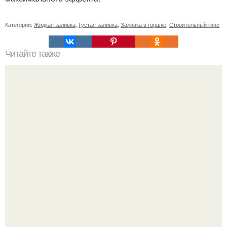
Категории:
Жидкая заливка
,
Густая заливка
,
Заливка в горшке
,
Строительный гипс
Читайте также
Советские мебельные стенки названия. Вещи века:
советские стенки 80-х.