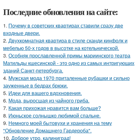
Последние обновления на сайте:
1.
Почему в советских квартирах ставили сразу две
входные двери.
2.
Двухкомнатная квартира в стиле сканди кинфолк и
мебелью 50-х годов в высотке на котельнической.
3.
Особняк прославленной примы мариинского театра
Матильды кшесинской - это одно из самых интригующих
зданий Санкт-петербурга.
4.
Мужская мода 1970 приталенные рубашки и сильно
зауженные в бедрах брюки.
5.
Идеи для вашего вдохновения.
6.
Мода, выросшая из чайного гриба.
7.
Какая прихожая нравится вам больше?
8.
Июньское солнышко любимой спальне.
9.
Немного моей бытовухи и хранения на тему
"Обновление Домашнего Гардероба".
10.
Доброе утро, калиниград!