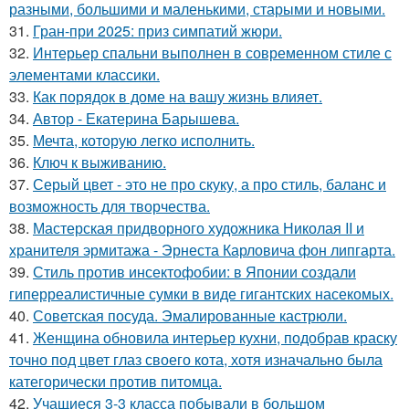
разными, большими и маленькими, старыми и новыми.
31.
Гран-при 2025: приз симпатий жюри.
32.
Интерьер спальни выполнен в современном стиле с
элементами классики.
33.
Как порядок в доме на вашу жизнь влияет.
34.
Автор - Екатерина Барышева.
35.
Мечта, которую легко исполнить.
36.
Ключ к выживанию.
37.
Серый цвет - это не про скуку, а про стиль, баланс и
возможность для творчества.
38.
Мастерская придворного художника Николая II и
хранителя эрмитажа - Эрнеста Карловича фон липгарта.
39.
Стиль против инсектофобии: в Японии создали
гиперреалистичные сумки в виде гигантских насекомых.
40.
Советская посуда. Эмалированные кастрюли.
41.
Женщина обновила интерьер кухни, подобрав краску
точно под цвет глаз своего кота, хотя изначально была
категорически против питомца.
42.
Учащиеся 3-3 класса побывали в большом