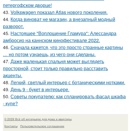
петергофском дворце!
43.
Volkswagen показал Atlas нового поколения.
44.
Когда виноват не магазин, а внезапный модный
разворот.
45.
Настоящее "Воплощение Гламура": Алессандра
амбросио на каннском кинофестивале 2022.
46.
Сначала кажется, что это просто странные картины
… но потом узнаешь, из чего они сделаны.
47.
Даже маленькая спальня может выглядеть
просторной, стоит только правильно расставить
акценты.
48.
Легкий, светлый интерьер с ботаническими нотками.
49.
День 9 - букет в интерьере.
50.
Советы покупателю: как спланировать фасад шкафа
- купе?
© 2026 Всё об интерьере для дома и квартиры
Контакты
Пользовательское соглашение