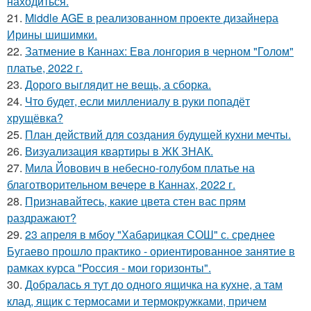
находиться.
21.
Middle AGE в реализованном проекте дизайнера
Ирины шишимки.
22.
Затмение в Каннах: Ева лонгория в черном "Голом"
платье, 2022 г.
23.
Дорого выглядит не вещь, а сборка.
24.
Что будет, если миллениалу в руки попадёт
хрущёвка?
25.
План действий для создания будущей кухни мечты.
26.
Визуализация квартиры в ЖК ЗНАК.
27.
Мила Йовович в небесно-голубом платье на
благотворительном вечере в Каннах, 2022 г.
28.
Признавайтесь, какие цвета стен вас прям
раздражают?
29.
23 апреля в мбоу "Хабарицкая СОШ" с. среднее
Бугаево прошло практико - ориентированное занятие в
рамках курса "Россия - мои горизонты".
30.
Добралась я тут до одного ящичка на кухне, а там
клад, ящик с термосами и термокружками, причем