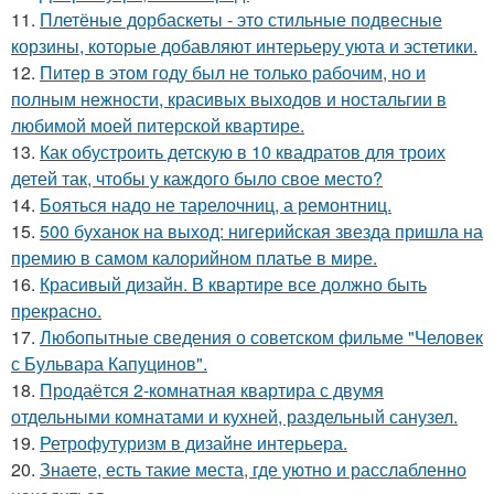
11.
Плетёные дорбаскеты - это стильные подвесные
корзины, которые добавляют интерьеру уюта и эстетики.
12.
Питер в этом году был не только рабочим, но и
полным нежности, красивых выходов и ностальгии в
любимой моей питерской квартире.
13.
Как обустроить детскую в 10 квадратов для троих
детей так, чтобы у каждого было свое место?
14.
Бояться надо не тарелочниц, а ремонтниц.
15.
500 буханок на выход: нигерийская звезда пришла на
премию в самом калорийном платье в мире.
16.
Красивый дизайн. В квартире все должно быть
прекрасно.
17.
Любопытные сведения о советском фильме "Человек
с Бульвара Капуцинов".
18.
Продаётся 2-комнатная квартира с двумя
отдельными комнатами и кухней, раздельный санузел.
19.
Ретрофутуризм в дизайне интерьера.
20.
Знаете, есть такие места, где уютно и расслабленно