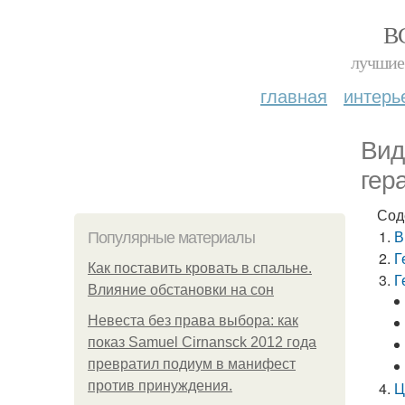
В
лучшие 
главная
интерь
Вид
гер
Сод
В
Популярные материалы
Г
Как поставить кровать в спальне.
Г
Влияние обстановки на сон
Невеста без права выбора: как
показ Samuel Cirnansck 2012 года
превратил подиум в манифест
против принуждения.
Ц