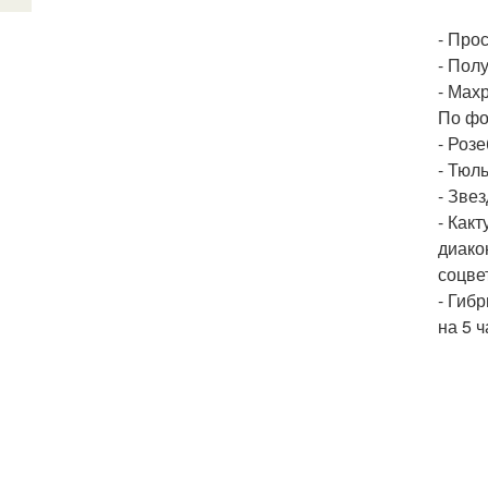
- Прос
- Пол
- Мах
По фо
- Роз
- Тюл
- Зве
- Какт
диако
соцве
- Гиб
на 5 ч