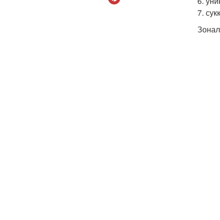
6. ун
7. су
Зонал