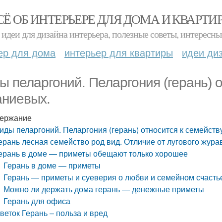
СЁ ОБ ИНТЕРЬЕРЕ ДЛЯ ДОМА И КВАРТИ
идеи для дизайна интерьера, полезные советы, интересны
ер для дома
интерьер для квартиры
идеи ди
ы пеларгоний. Пеларгония (герань) о
аниевых.
ержание
иды пеларгоний. Пеларгония (герань) относится к семейств
ерань лесная семейство род вид. Отличие от лугового жура
ерань в доме — приметы обещают только хорошее
Герань в доме — приметы
Герань — приметы и суеверия о любви и семейном счасть
Можно ли держать дома герань — денежные приметы
Герань для офиса
веток Герань – польза и вред