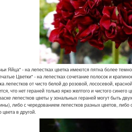
ичьи Яйца" - на лепестках цветка имеются пятна более тем
апчатые Цветки" - на лепестках сочетание полосок и крапин
ка лепестков от чисто белой до розовой, лососевой, красно
тся, что нет гераней только ярко желтого и чистого синего ц
раске лепестков цветы у зональных гераней могут быть дву
ины), либо с чередованием лепестков разных цветов, либо 
 цвета в другой.