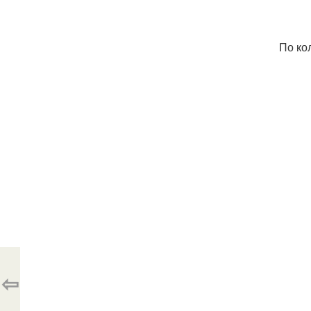
По ко
⇦