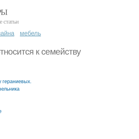
РЫ
е статьи
зайна
мебель
тносится к семейству
у гераниевых.
вельника
е