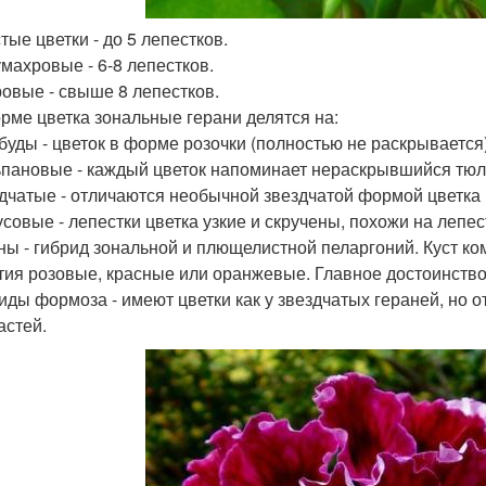
тые цветки - до 5 лепестков.
умахровые - 6-8 лепестков.
ровые - свыше 8 лепестков.
рме цветка зональные герани делятся на:
ебуды - цветок в форме розочки (полностью не раскрывается
ьпановые - каждый цветок напоминает нераскрывшийся тюл
здчатые - отличаются необычной звездчатой формой цветка и
усовые - лепестки цветка узкие и скручены, похожи на лепес
ны - гибрид зональной и плющелистной пеларгоний. Куст ко
тия розовые, красные или оранжевые. Главное достоинство 
риды формоза - имеют цветки как у звездчатых гераней, но 
астей.