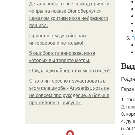
Детали решают всё: выход приянки
чопры на показе Dior обернулся
шквалом критики из-за небрежного
пошива.
Привет всем дизайнерам
П
интерьеров и не только!
5 ошибок в планировке, из-за
которых вы теряете метры.
Вид
Откуда у дизайнера так много идей?
Родин
Стало интересно поучаствовать в
этом флешмобе - Artvsartist, хоть он
Геран
не совсем про рукоделие, а больше
1. зо
про живопись, рисунок.
2. пл
3. кор
4. ду
5. анг