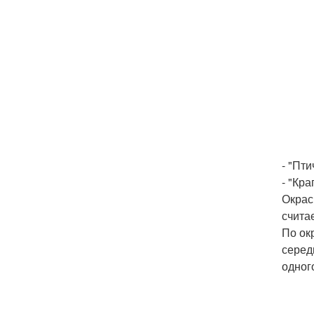
- "Пт
- "Кр
Окрас
считае
По ок
серед
одного