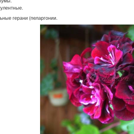
икумы.
ккулентные.
ьные герани (пеларгонии.