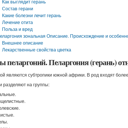
Как выглядит герань
Состав герани
Какие болезни лечит герань
Лечение отита
Польза и вред
еларгония зональная Описание. Происхождение и особенно
Внешнее описание
Лекарственные свойства цветка
ы пеларгоний. Пеларгония (герань) отн
ой являются субтропики южной африки. В род входят более
и разделяют на группы:
нальные.
ющелистные.
олевские.
шистые.
елы.