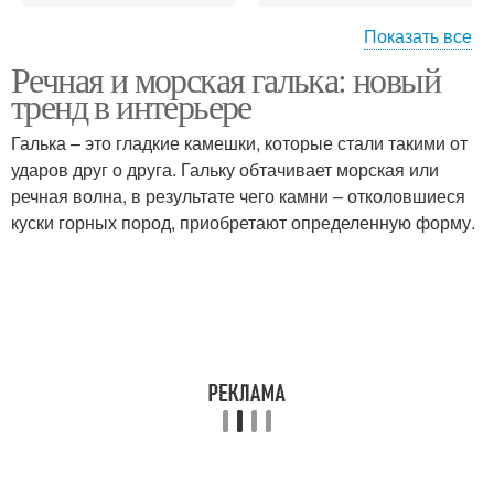
Показать все
Речная и морская галька: новый
Интерьер с
Галька для создания
тренд в интерьере
использованием
Галька – это гладкие камешки, которые стали такими от
ударов друг о друга. Гальку обтачивает морская или
Галька в хорошем
речная волна, в результате чего камни – отколовшиеся
Ландшафтная галька
состоянии
куски горных пород, приобретают определенную форму.
Гальки в ландшафтном
Интерьер с помощью
дизайне
Гальки для
Декоративная галька
ландшафтной
композиции