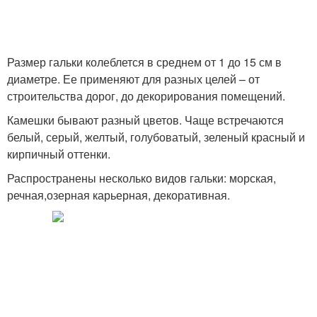
Декор из морской
Разноцветная галька
гальки
Размер гальки колеблется в среднем от 1 до 15 см в
диаметре. Ее применяют для разных целей – от
строительства дорог, до декорирования помещений.
Вешалки из речной
Гальки в ванной
Камешки бывают разный цветов. Чаще встречаются
гальки
комнате
белый, серый, желтый, голубоватый, зеленый красный и
кирпичный оттенки.
Распространены несколько видов гальки: морская,
Галька в ванной
речная,озерная карьерная, декоративная.
Галька на полу
комнате
Камни в интерьере
Ваза из гальки