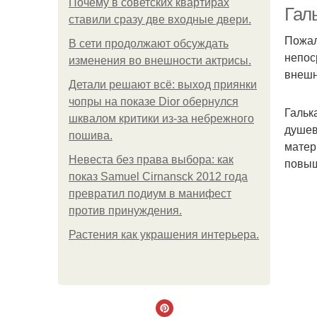
Почему в советских квартирах
Галь
ставили сразу две входные двери.
Пожал
В сети продолжают обсуждать
непос
изменения во внешности актрисы.
внешн
Детали решают всё: выход приянки
чопры на показе Dior обернулся
Гальк
шквалом критики из-за небрежного
душев
пошива.
матер
Невеста без права выбора: как
повыш
показ Samuel Cirnansck 2012 года
превратил подиум в манифест
против принуждения.
Растения как украшения интерьера.