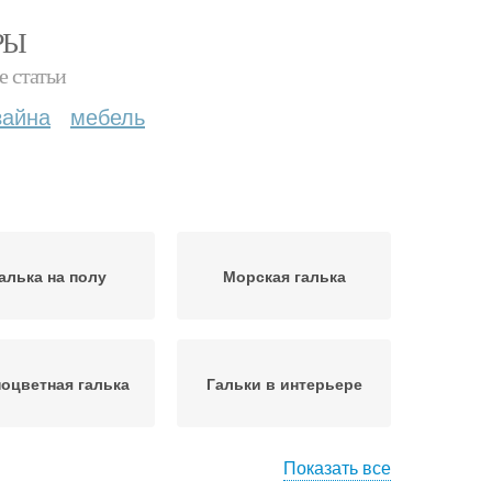
РЫ
е статьи
зайна
мебель
алька на полу
Морская галька
ноцветная галька
Гальки в интерьере
Показать все
альки на стену
Коврик из гальки