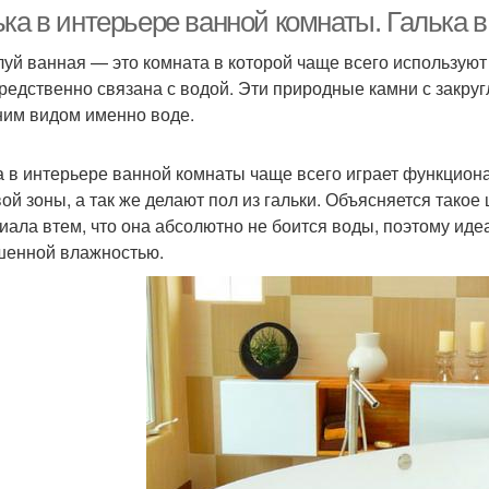
гальки
комнате
ка в интерьере ванной комнаты. Галька в
уй ванная — это комната в которой чаще всего используют 
редственно связана с водой. Эти природные камни с закр
им видом именно воде.
а в интерьере ванной комнаты чаще всего играет функцион
ой зоны, а так же делают пол из гальки. Объясняется тако
иала втем, что она абсолютно не боится воды, поэтому ид
енной влажностью.