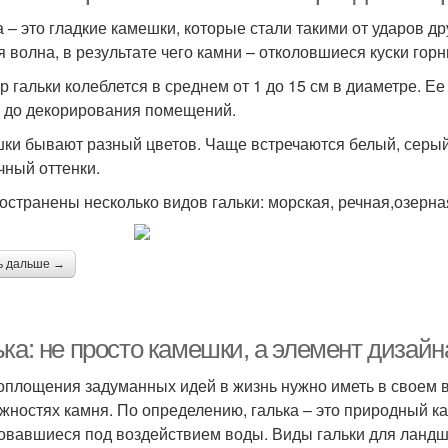
а – это гладкие камешки, которые стали такими от ударов др
я волна, в результате чего камни – отколовшиеся куски го
р гальки колеблется в среднем от 1 до 15 см в диаметре. Е
, до декорирования помещений.
ки бывают разный цветов. Чаще встречаются белый, серый
чный оттенки.
остранены несколько видов гальки: морская, речная,озерна
ь дальше →
ка: не просто камешки, а элемент дизайн
оплощения задуманных идей в жизнь нужно иметь в своем 
жностях камня. По определению, галька – это природный кам
овавшиеся под воздействием воды. Виды гальки для ландш