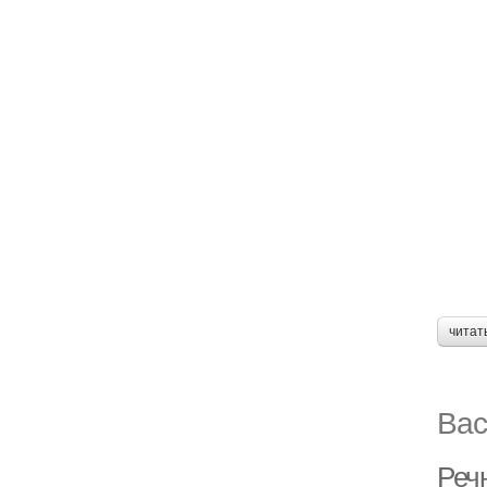
читат
Вас
Речн