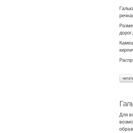
Гальк
речна
Разме
дорог
Камеш
кирпи
Распр
читат
Галь
Для в
возмо
образ