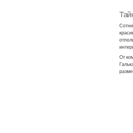
Тайн
Сотни
краси
отпол
интер
От ко
Гальк
разме