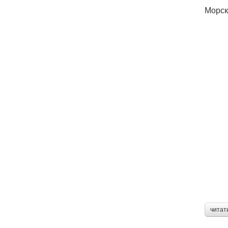
Морск
читат