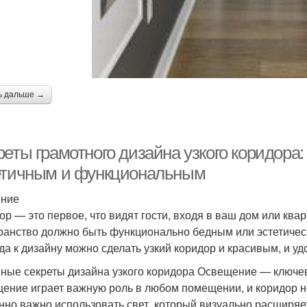
ь дальше →
еты грамотного дизайна узкого коридора:
етичным и функциональным
ение
р — это первое, что видят гости, входя в ваш дом или кварт
ранство должно быть функционально бедным или эстетиче
да к дизайну можно сделать узкий коридор и красивым, и у
ные секреты дизайна узкого коридора Освещение — ключе
ение играет важную роль в любом помещении, и коридор не
нно важно использовать свет, который визуально расширяе