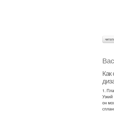
читат
Вас
Как
диз
1. Пл
Узкий
он мо
сплан