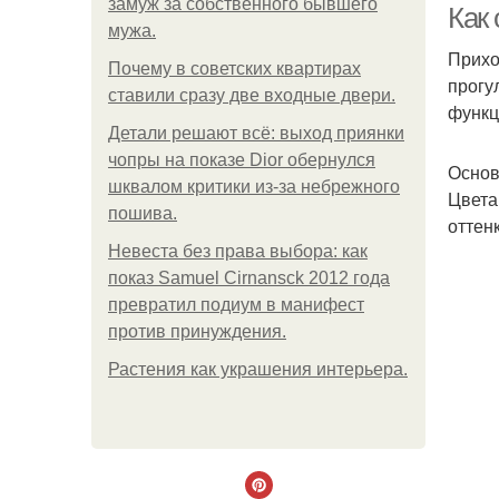
замуж за собственного бывшего
Как
мужа.
Прихо
Почему в советских квартирах
прогу
ставили сразу две входные двери.
функц
Детали решают всё: выход приянки
чопры на показе Dior обернулся
Основ
шквалом критики из-за небрежного
Цвета
пошива.
оттен
Невеста без права выбора: как
показ Samuel Cirnansck 2012 года
превратил подиум в манифест
против принуждения.
Растения как украшения интерьера.