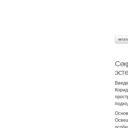
читат
Секр
эст
Введ
Коридо
прост
подхо
Основ
Освещ
особе