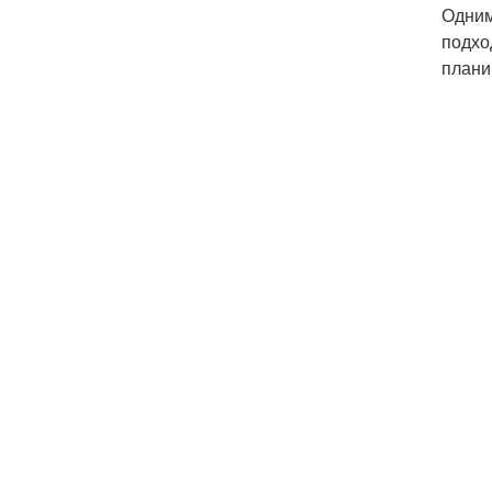
Одним
подхо
плани