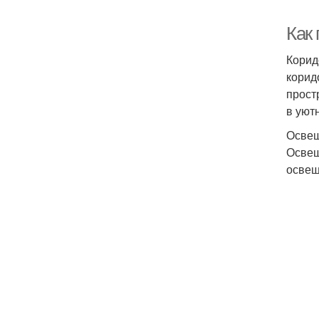
Как 
Корид
корид
прост
в уют
Освещ
Освещ
освещ