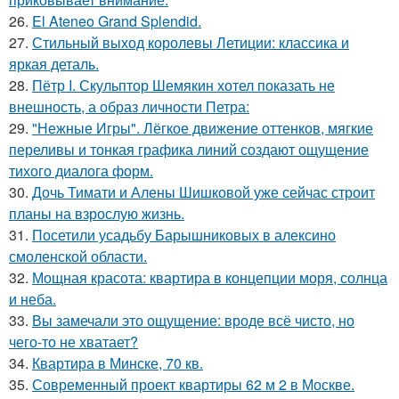
26.
El Ateneo Grand Splendid.
27.
Стильный выход королевы Летиции: классика и
яркая деталь.
28.
Пётр I. Скульптор Шемякин хотел показать не
внешность, а образ личности Петра:
29.
"Нежные Игры". Лёгкое движение оттенков, мягкие
переливы и тонкая графика линий создают ощущение
тихого диалога форм.
30.
Дочь Тимати и Алены Шишковой уже сейчас строит
планы на взрослую жизнь.
31.
Посетили усадьбу Барышниковых в алексино
смоленской области.
32.
Мощная красота: квартира в концепции моря, солнца
и неба.
33.
Вы замечали это ощущение: вроде всё чисто, но
чего-то не хватает?
34.
Квартира в Минске, 70 кв.
35.
Современный проект квартиры 62 м 2 в Москве.