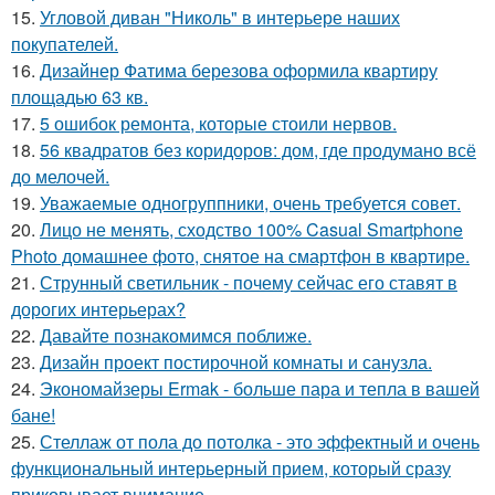
15.
Угловой диван "Николь" в интерьере наших
покупателей.
16.
Дизайнер Фатима березова оформила квартиру
площадью 63 кв.
17.
5 ошибок ремонта, которые стоили нервов.
18.
56 квадратов без коридоров: дом, где продумано всё
до мелочей.
19.
Уважаемые одногруппники, очень требуется совет.
20.
Лицо не менять, сходство 100% Casual Smartphone
Photo домашнее фото, снятое на смартфон в квартире.
21.
Струнный светильник - почему сейчас его ставят в
дорогих интерьерах?
22.
Давайте познакомимся поближе.
23.
Дизайн проект постирочной комнаты и санузла.
24.
Экономайзеры Ermak - больше пара и тепла в вашей
бане!
25.
Стеллаж от пола до потолка - это эффектный и очень
функциональный интерьерный прием, который сразу
приковывает внимание.