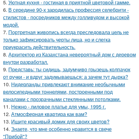
5.
Уютная кухня - гостиная в приятной цветовой гамме.
6.
В середине 90-х зародилась профессия селебрити -
стилистов - посредников между голливудом и высокой
модой.
7.
Портретная живопись всегда преследовала цель не
только зафиксировать черты лица, но и слегка
приукрасить действительность.
8.
Архитектор из Казахстана невероятный дом с деревом
внутри разработал.
9.
Представь: ты сидишь, задумчиво грызешь колпачок
от ручки - и вдруг задумываешься: а зачем тут дырка?
10.
Нидерланды привлекают внимание необычными
велосипедными тоннелями, построенными под
каналами с прозрачными стеклянными потолками.
11.
Нежно - лиловое платье для умы, 1995 г.
12.
Атмосферная квартира как вам?
13.
Ищите красивый домик для своих цветов?
14.
Знаете, что мне особенно нравится в свече
"Прибой"?