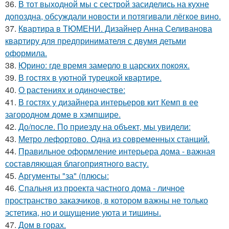
36.
В тот выходной мы с сестрой засиделись на кухне
допоздна, обсуждали новости и потягивали лёгкое вино.
37.
Квартира в ТЮМЕНИ. Дизайнер Анна Селиванова
квартиру для предпринимателя с двумя детьми
оформила.
38.
Юрино: где время замерло в царских покоях.
39.
В гостях в уютной турецкой квартире.
40.
О растениях и одиночестве:
41.
В гостях у дизайнера интерьеров кит Кемп в ее
загородном доме в хэмпшире.
42.
До/после. По приезду на объект, мы увидели:
43.
Метро лефортово. Одна из современных станций.
44.
Правильное оформление интерьера дома - важная
составляющая благоприятного васту.
45.
Аргументы "за" (плюсы:
46.
Спальня из проекта частного дома - личное
пространство заказчиков, в котором важны не только
эстетика, но и ощущение уюта и тишины.
47.
Дом в горах.