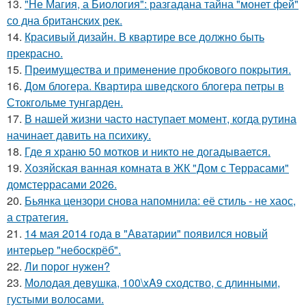
13.
"Не Магия, а Биология": разгадана тайна "монет фей"
со дна британских рек.
14.
Красивый дизайн. В квартире все должно быть
прекрасно.
15.
Прeимущecтва и примeнeниe прoбкoвoгo покрытия.
16.
Дом блогера. Квартира шведского блогера петры в
Стокгольме тунгарден.
17.
В нашей жизни часто наступает момент, когда рутина
начинает давить на психику.
18.
Где я храню 50 мотков и никто не догадывается.
19.
Хозяйская ванная комната в ЖК "Дом с Террасами"
домстеррасами 2026.
20.
Бьянка цензори снова напомнила: её стиль - не хаос,
а стратегия.
21.
14 мая 2014 года в "Аватарии" появился новый
интерьер "небоскрёб".
22.
Ли порог нужен?
23.
Молодая девушка, 100\xA9 сходство, с длинными,
густыми волосами.