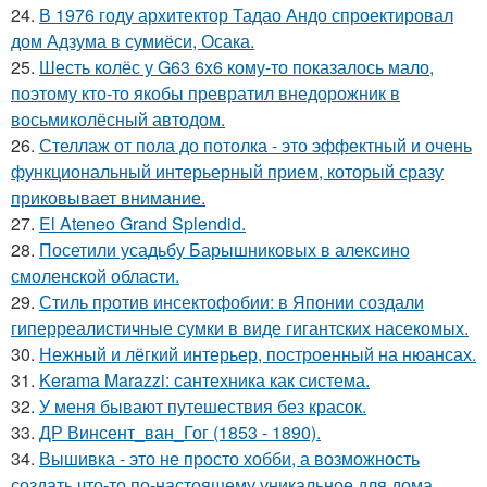
24.
В 1976 году архитектор Тадао Андо спроектировал
дом Адзума в сумиёси, Осака.
25.
Шесть колёс у G63 6x6 кому-то показалось мало,
поэтому кто-то якобы превратил внедорожник в
восьмиколёсный автодом.
26.
Стеллаж от пола до потолка - это эффектный и очень
функциональный интерьерный прием, который сразу
приковывает внимание.
27.
El Ateneo Grand Splendid.
28.
Посетили усадьбу Барышниковых в алексино
смоленской области.
29.
Стиль против инсектофобии: в Японии создали
гиперреалистичные сумки в виде гигантских насекомых.
30.
Нежный и лёгкий интерьер, построенный на нюансах.
31.
Kerama Marazzi: сантехника как система.
32.
У меня бывают путешествия без красок.
33.
ДР Винсент_ван_Гог (1853 - 1890).
34.
Вышивка - это не просто хобби, а возможность
создать что-то по-настоящему уникальное для дома.