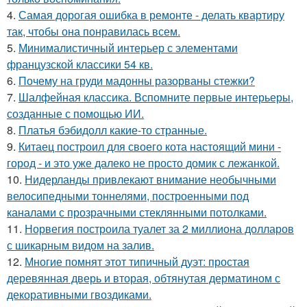
4.
Самая дорогая ошибка в ремонте - делать квартиру
так, чтобы она понравилась всем.
5.
Минималистичный интерьер с элементами
французской классики 54 кв.
6.
Почему на груди мадонны разорваны стежки?
7.
Шалфейная классика. Вспомните первые интерьеры,
созданные с помощью ИИ.
8.
Платья бэбидолл какие-то странные.
9.
Китаец построил для своего кота настоящий мини -
город - и это уже далеко не просто домик с лежанкой.
10.
Нидерланды привлекают внимание необычными
велосипедными тоннелями, построенными под
каналами с прозрачными стеклянными потолками.
11.
Норвегия построила туалет за 2 миллиона долларов
с шикарным видом на залив.
12.
Многие помнят этот типичный дуэт: простая
деревянная дверь и вторая, обтянутая дерматином с
декоративными гвоздиками.