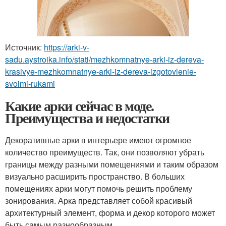
Источник:
https://arki-v-
sadu.aystroika.info/stati/mezhkomnatnye-arki-iz-dereva-
krasivye-mezhkomnatnye-arki-iz-dereva-izgotovlenie-
svoimi-rukami
Какие арки сейчас в моде.
Преимущества и недостатки
Декоративные арки в интерьере имеют огромное
количество преимуществ. Так, они позволяют убрать
границы между разными помещениями и таким образом
визуально расширить пространство. В больших
помещениях арки могут помочь решить проблему
зонирования. Арка представляет собой красивый
архитектурный элемент, форма и декор которого может
быть самым разнообразным.