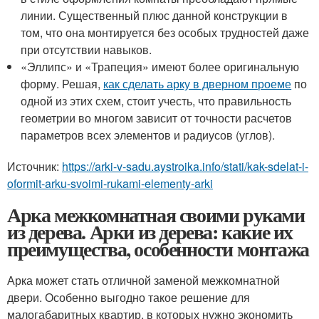
линии. Существенный плюс данной конструкции в
том, что она монтируется без особых трудностей даже
при отсутствии навыков.
«Эллипс» и «Трапеция» имеют более оригинальную
форму. Решая,
как сделать арку в дверном проеме
по
одной из этих схем, стоит учесть, что правильность
геометрии во многом зависит от точности расчетов
параметров всех элементов и радиусов (углов).
Источник:
https://arki-v-sadu.aystroika.info/stati/kak-sdelat-i-
oformit-arku-svoimi-rukami-elementy-arki
Арка межкомнатная своими руками
из дерева. Арки из дерева: какие их
преимущества, особенности монтажа
Арка может стать отличной заменой межкомнатной
двери. Особенно выгодно такое решение для
малогабаритных квартир, в которых нужно экономить