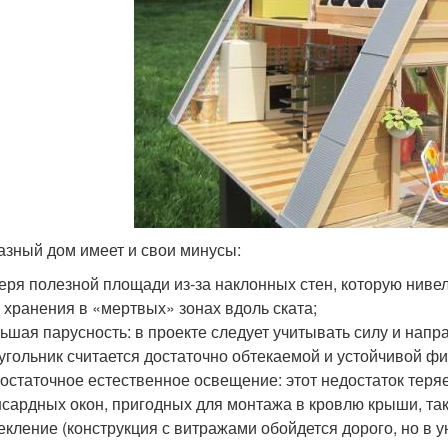
азный дом имеет и свои минусы:
еря полезной площади из-за наклонных стен, которую нив
 хранения в «мертвых» зонах вдоль ската;
ьшая парусность: в проекте следует учитывать силу и напр
угольник считается достаточно обтекаемой и устойчивой фи
остаточное естественное освещение: этот недостаток теря
сардных окон, пригодных для монтажа в кровлю крыши, та
екление (конструкция с витражами обойдется дорого, но в у