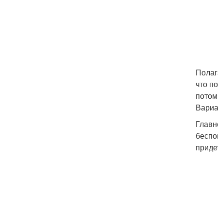
Полаг
что п
потом
Вариа
Главн
беспо
приде