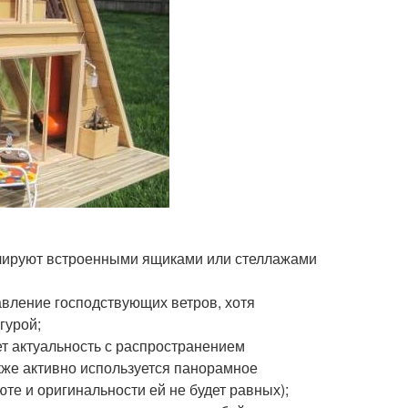
елируют встроенными ящиками или стеллажами
авление господствующих ветров, хотя
гурой;
ет актуальность с распространением
кже активно используется панорамное
юте и оригинальности ей не будет равных);