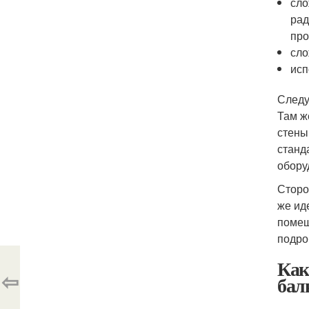
сло
рад
про
сло
исп
Следу
Там ж
стены
станд
обору
Сторо
же ид
помещ
подро
Как
⇦
бал