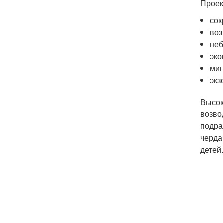
Проек
сок
воз
неб
эко
мин
экз
Высок
возво
подра
черда
детей