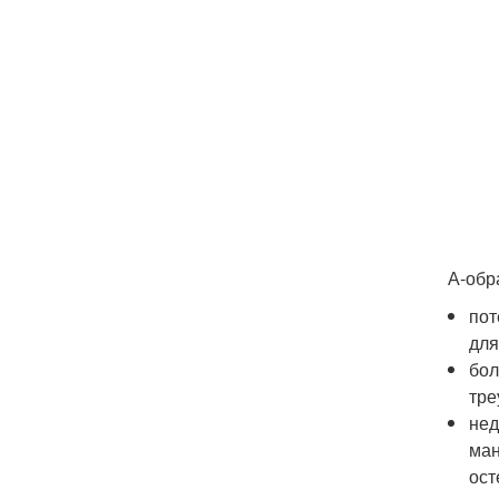
А-обр
пот
для
бол
тре
нед
ман
ост