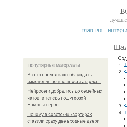
В
лучшие 
главная
интерь
Шал
Сод
Ш
Популярные материалы
К
В сети продолжают обсуждать
изменения во внешности актрисы.
Нейросети добрались до семейных
чатов, и теперь под угрозой
мамины нервы.
К
Ш
Почему в советских квартирах
ставили сразу две входные двери.