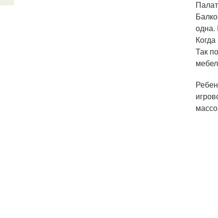
Палат
Балко
одна.
Когда
Так п
мебел
Ребен
игров
массо