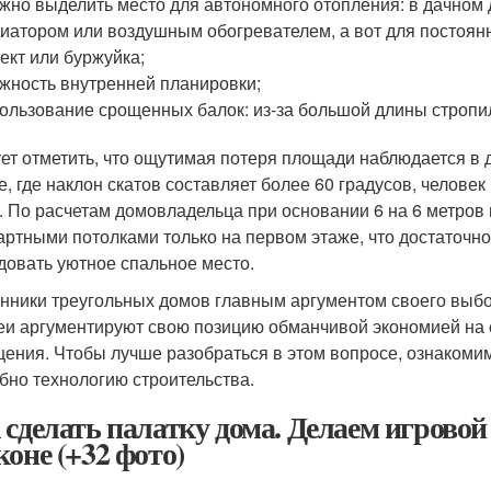
жно выделить место для автономного отопления: в дачном 
иатором или воздушным обогревателем, а вот для постоян
ект или буржуйка;
жность внутренней планировки;
ользование срощенных балок: из-за большой длины стропи
ет отметить, что ощутимая потеря площади наблюдается в 
е, где наклон скатов составляет более 60 градусов, человек 
. По расчетам домовладельца при основании 6 на 6 метров
артными потолками только на первом этаже, что достаточно
довать уютное спальное место.
нники треугольных домов главным аргументом своего выбо
еи аргументируют свою позицию обманчивой экономией на 
ения. Чтобы лучше разобраться в этом вопросе, ознакоми
бно технологию строительства.
 сделать палатку дома. Делаем игровой 
коне (+32 фото)