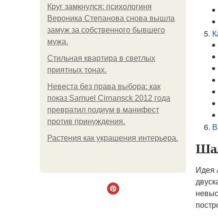
Круг замкнулся: психологиня
Вероника Степанова снова вышла
замуж за собственного бывшего
К
мужа.
Стильная квартира в светлых
приятных тонах.
Невеста без права выбора: как
показ Samuel Cirnansck 2012 года
превратил подиум в манифест
против принуждения.
В
Растения как украшения интерьера.
Шал
Идея 
двуск
невыс
постр