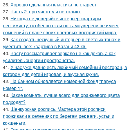
36.
Хорошо сделанная классика не стареет.
37.
Часть 2. про чистоту и не только.
38.
Никогда не доверяйте интерьер квартиры
пессимисту, особенно если он самоуверени не имеет
сомнений в плане своих цветовых восприятий мира.
39.
Как создать нескучный интерьер в светлых тонах и
уместить все: квартира в Казани 43 кв.
40.
Васту рассматривает зеркало не как декор, а как
усилитель энергии пространства.
41.
У нас уже давно есть любимый семейный ресторан, в
котором для детей игровая, и вкусная кухня.
42.
На банном обновляется номерной фонд "паруса
номер 1".
43.
Какие комнаты лучше всего для оранжевого цвета
подходят?
44.
Шенкурская роспись. Мастера этой росписи
проживали в селениях по берегам рек ваги, устьи и
кокшеньги.
45.
Эти птички настолько ручные, что отказываются