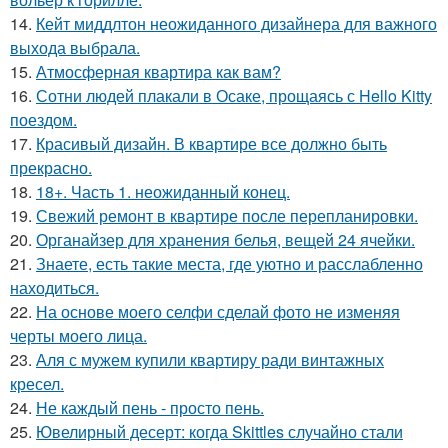
14.
Кейт миддлтон неожиданного дизайнера для важного
выхода выбрала.
15.
Атмосферная квартира как вам?
16.
Сотни людей плакали в Осаке, прощаясь с Hello Kitty
поездом.
17.
Красивый дизайн. В квартире все должно быть
прекрасно.
18.
18+. Часть 1. неожиданный конец.
19.
Свежий ремонт в квартире после перепланировки.
20.
Органайзер для хранения белья, вещей 24 ячейки.
21.
Знаете, есть такие места, где уютно и расслабленно
находиться.
22.
На основе моего селфи сделай фото не изменяя
черты моего лица.
23.
Аля с мужем купили квартиру ради винтажных
кресел.
24.
Не каждый пень - просто пень.
25.
Ювелирный десерт: когда Skittles случайно стали