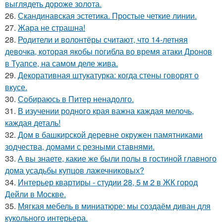
выглядеть дороже золота.
26.
Скандинавская эстетика. Простые четкие линии.
27.
Жара не страшна!
28.
Родители и волонтёры считают, что 14-летняя
девочка, которая якобы погибла во время атаки Дронов
в Туапсе, на самом деле жива.
29.
Декоративная штукатурка: когда стены говорят о
вкусе.
30.
Собираюсь в Питер ненадолго.
31.
В изучении родного края важна каждая мелочь,
каждая деталь!
32.
Дом в башкирской деревне окружен памятниками
зодчества, домами с резными ставнями.
33.
А вы знаете, какие же были полы в гостиной главного
дома усадьбы купцов лажечниковых?
34.
Интерьер квартиры - студии 28, 5 м 2 в ЖК город
Дейли в Москве.
35.
Мягкая мебель в миниатюре: мы создаём диван для
кукольного интерьера.