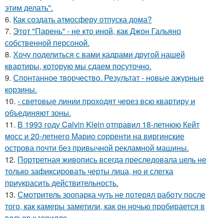
этим делать".
6.
Как создать атмосферу отпуска дома?
7.
Этот "Парень" - не кто иной, как Джон Гальяно
собственной персоной.
8.
Хочу поделиться с вами кадрами другой нашей
квартиры, которую мы сдаем посуточно.
9.
Спонтанное творчество. Результат - новые ажурные
корзины.
10.
- световые линии проходят через всю квартиру и
объединяют зоны.
11.
В 1993 году Calvin Klein отправил 18-летнюю Кейт
мосс и 20-летнего Марио сорренти на виргинские
острова почти без привычной рекламной машины.
12.
Портретная живопись всегда преследовала цель не
только зафиксировать черты лица, но и слегка
приукрасить действительность.
13.
Смотритель зоопарка чуть не потерял работу после
того, как камеры заметили, как он ночью пробирается в
вольер к горилле.