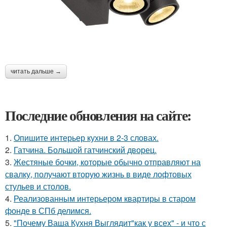
читать дальше →
Последние обновления на сайте:
1.
Опишите интерьер кухни в 2-3 словах.
2.
Гатчина. Большой гатчинский дворец.
3.
Жестяные бочки, которые обычно отправляют на
свалку, получают вторую жизнь в виде лофтовых
стульев и столов.
4.
Реализованным интерьером квартиры в старом
фонде в СПб делимся.
5.
"Почему Ваша Кухня Выглядит"как у всех" - и что с