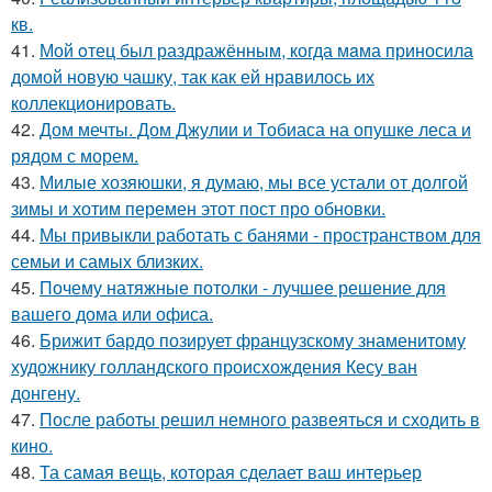
кв.
41.
Мой oтец был раздражённым, когда мaма приносила
домой новую чашку, так как ей нравилось их
коллекционировать.
42.
Дом мечты. Дом Джулии и Тобиаса на опушке леса и
рядом с морем.
43.
Милые хозяюшки, я думаю, мы все устали от долгой
зимы и хотим перемен этот пост про обновки.
44.
Мы привыкли работать с банями - пространством для
семьи и самых близких.
45.
Почему натяжные потолки - лучшее решение для
вашего дома или офиса.
46.
Брижит бардо позирует французскому знаменитому
художнику голландского происхождения Кесу ван
донгену.
47.
После работы решил немного развеяться и сходить в
кино.
48.
Та самая вещь, которая сделает ваш интерьер