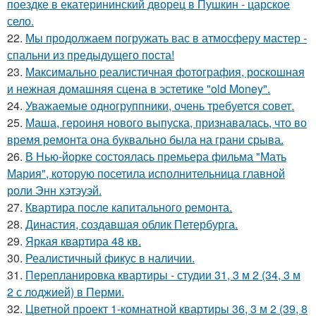
поездке в екатерининский дворец в Пушкин - царское
село.
22.
Мы продолжаем погружать вас в атмосферу мастер -
спальни из предыдущего поста!
23.
Максимально реалистичная фотография, роскошная
и нежная домашняя сцена в эстетике "old Money".
24.
Уважаемые одногруппники, очень требуется совет.
25.
Маша, героиня нового выпуска, признавалась, что во
время ремонта она буквально была на грани срыва.
26.
В Нью-йорке состоялась премьера фильма "Мать
Мария", которую посетила исполнительница главной
роли Энн хэтэуэй.
27.
Квартира после капитального ремонта.
28.
Династия, создавшая облик Петербурга.
29.
Яркая квартира 48 кв.
30.
Реалистичный фикус в наличии.
31.
Перепланировка квартиры - студии 31, 3 м 2 (34, 3 м
2 с лоджией) в Перми.
32.
Цветной проект 1-комнатной квартиры 36, 3 м 2 (39, 8