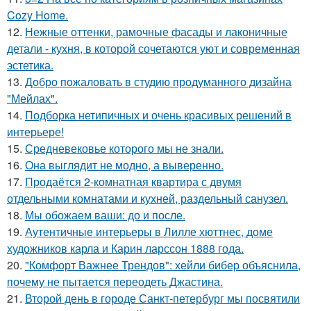
Cozy Home.
12.
Нежные оттенки, рамочные фасады и лаконичные
детали - кухня, в которой сочетаются уют и современная
эстетика.
13.
Добро пожаловать в студию продуманного дизайна
"Мейлах".
14.
Подборка нетипичных и очень красивых решений в
интерьере!
15.
Средневековье которого мы не знали.
16.
Она выглядит не модно, а выверенно.
17.
Продаётся 2-комнатная квартира с двумя
отдельными комнатами и кухней, раздельный санузел.
18.
Мы обожаем ваши: до и после.
19.
Аутентичные интерьеры в Лилле хюттнес, доме
художников карла и Карин ларссон 1888 года.
20.
"Комфорт Важнее Трендов": хейли бибер объяснила,
почему не пытается переодеть Джастина.
21.
Второй день в городе Санкт-петербург мы посвятили