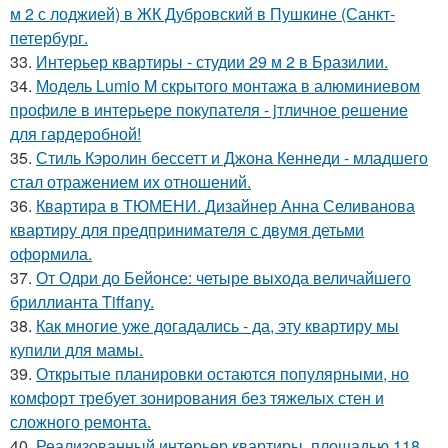
м 2 с лоджией) в ЖК Дубровский в Пушкине (Санкт-
петербург.
33.
Интерьер квартиры - студии 29 м 2 в Бразилии.
34.
Модель Lumio M скрытого монтажа в алюминиевом
профиле в интерьере покупателя - jтличное решение
для гардеробной!
35.
Стиль Кэролин бессетт и Джона Кеннеди - младшего
стал отражением их отношений.
36.
Квартира в ТЮМЕНИ. Дизайнер Анна Селиванова
квартиру для предпринимателя с двумя детьми
оформила.
37.
От Одри до Бейонсе: четыре выхода величайшего
бриллианта Tiffany.
38.
Как многие уже догадались - да, эту квартиру мы
купили для мамы.
39.
Открытые планировки остаются популярными, но
комфорт требует зонирования без тяжелых стен и
сложного ремонта.
40.
Реализованный интерьер квартиры, площадью 118