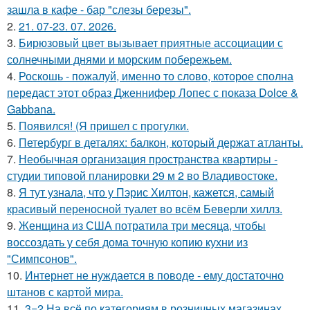
зашла в кафе - бар "слезы березы".
2.
21. 07-23. 07. 2026.
3.
Бирюзовый цвет вызывает приятные ассоциации с
солнечными днями и морским побережьем.
4.
Роскошь - пожалуй, именно то слово, которое сполна
передаст этот образ Дженнифер Лопес с показа Dolce &
Gabbana.
5.
Появился! (Я пришел с прогулки.
6.
Петербург в деталях: балкон, который держат атланты.
7.
Необычная организация пространства квартиры -
студии типовой планировки 29 м 2 во Владивостоке.
8.
Я тут узнала, что у Пэрис Хилтон, кажется, самый
красивый переносной туалет во всём Беверли хиллз.
9.
Женщина из США потратила три месяца, чтобы
воссоздать у себя дома точную копию кухни из
"Симпсонов".
10.
Интернет не нуждается в поводе - ему достаточно
штанов с картой мира.
11.
3=2 На всё по категориям в розничных магазинах