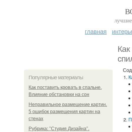
В
лучшие 
главная
интерь
Как
спи
Сод
К
Популярные материалы
Как поставить кровать в спальне.
Влияние обстановки на сон
Неправильное размещение картин.
5 ошибок размещения картин на
стенах
П
Рубрика: "Студия Дизайна".