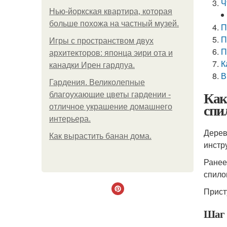
Ч
Нью-йоркская квартира, которая
больше похожа на частный музей.
П
П
Игры с пространством двух
П
архитекторов: японца эири ота и
К
канадки Ирен гардпуа.
В
Гардения. Великолепные
Как
благоухающие цветы гардении -
спи
отличное украшение домашнего
интерьера.
Дерев
Как вырастить банан дома.
инстр
Ранее
спило
Прист
Шаг 