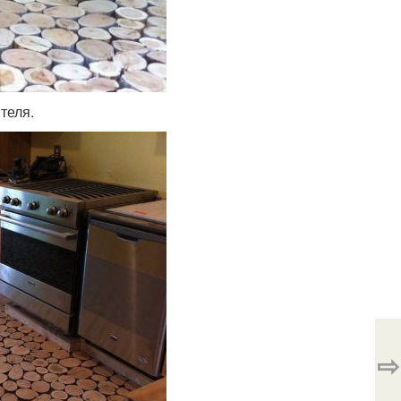
теля.
⇨