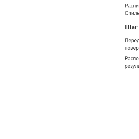
Распи
Спилы
Шаг 
Перед
повер
Распо
резул