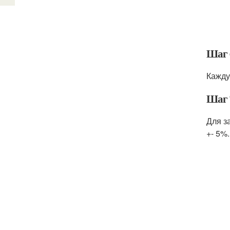
Шаг 
Кажду
Шаг 
Для з
+- 5%.