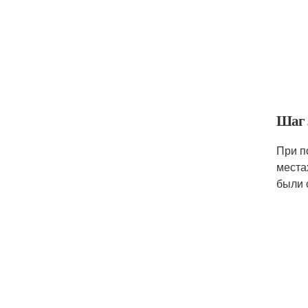
Шаг 
При п
места
были 