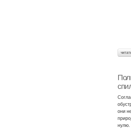
читат
Пол
спи
Согла
обуст
они н
приро
нулю.