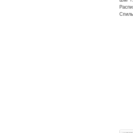
Распи
Спилы