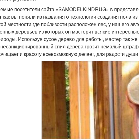
емые посетители сайта «SAMODELKINDRUG» в представле
т как вы поняли из названия о технологии создания пола и
кой местности где поблизости расположен лес, у нашего авт
енных деревьев из которых он мастерит всякие интересные
рироды. Используя сухое дерево для работы, мастер так же
а несанкционированный спил дерева грозит немалый штраф, 
 очищает и красоту всевозможную делает, для радости души 