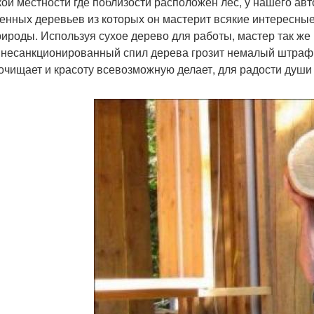
кой местности где поблизости расположен лес, у нашего авт
енных деревьев из которых он мастерит всякие интересные
рироды. Используя сухое дерево для работы, мастер так же
а несанкционированный спил дерева грозит немалый штраф, 
 очищает и красоту всевозможную делает, для радости души 