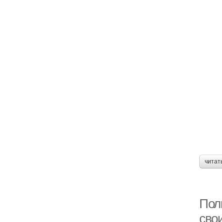
читат
Пол
сво