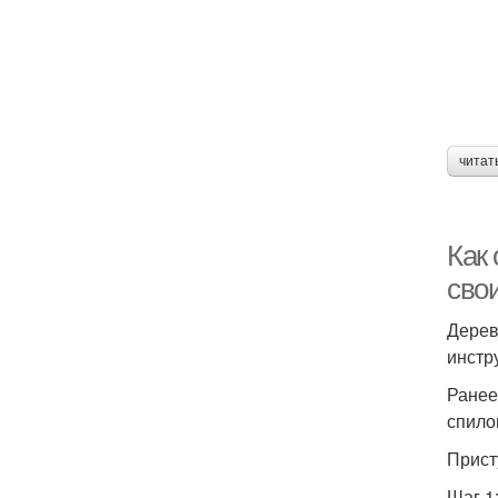
читат
Как
сво
Дерев
инстр
Ранее
спило
Прист
Шаг 1