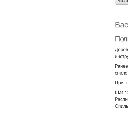
читат
Вас
Пол
Дерев
инстр
Ранее
спило
Прист
Шаг 1
Распи
Спилы