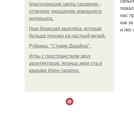
сельс
благоухающие цветы гардении -
повал
отличное украшение домашнего
нас п
интерьера.
как з
Нью-йоркская квартира, которая
и лес
больше похожа на частный музей.
Рубрика: "Студия Дизайна".
Игры с пространством двух
архитекторов: японца эири ота и
канадки Ирен гардпуа.