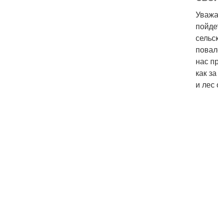
Уважа
пойде
сельс
повал
нас п
как з
и лес