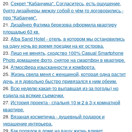
20.
Секрет "Кабанчика". Согласитесь, есть ощущение,
будто дизайнеры между собой о чём-то договорились -
про "Кабанчик".
21.
Дизайнер Фатима березова оформила квартиру
площадью 63 кв.
22.
Alba Sand Hotel - отель, в котором мы остановились
на одну ночь во время поездки на юг острова.
23.
Лицо не менять, сходство 100% Casual Smartphone
Photo домашнее фото, снятое на смартфон в квартире.
24.
Атмосфера изысканности и комфорта.
25.
Жизнь свела меня с женщиной, которая одна растит
дочь, и я довольно быстро привязался к ним обеим.
26.
Всю неделю какая-то выпавшая из-за погоды) но
ездила на всякие съемочки.
27.
История проекта - спальня 10 м 2 в 3-х комнатной
квартире.
28.
Вязаная косметичка - душевный подарок и
украшение интерьера.
29.
Как порядок в доме на вашу жизнь влияет.