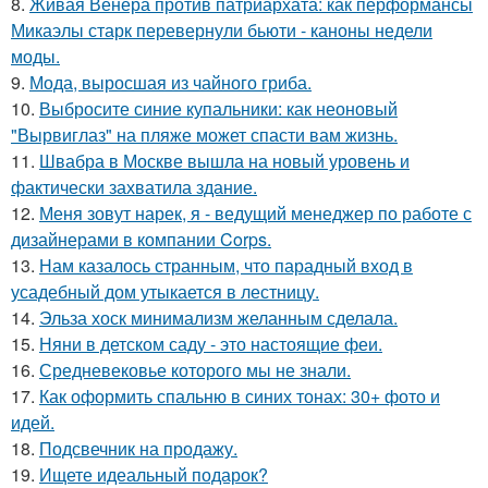
8.
Живая Венера против патриархата: как перформансы
Микаэлы старк перевернули бьюти - каноны недели
моды.
9.
Мода, выросшая из чайного гриба.
10.
Выбросите синие купальники: как неоновый
"Вырвиглаз" на пляже может спасти вам жизнь.
11.
Швабра в Москве вышла на новый уровень и
фактически захватила здание.
12.
Меня зовут нарек, я - ведущий менеджер по работе с
дизайнерами в компании Corps.
13.
Нам казалось странным, что парадный вход в
усадебный дом утыкается в лестницу.
14.
Эльза хоск минимализм желанным сделала.
15.
Няни в детском саду - это настоящие феи.
16.
Средневековье которого мы не знали.
17.
Как оформить спальню в синих тонах: 30+ фото и
идей.
18.
Подсвечник на продажу.
19.
Ищете идеальный подарок?