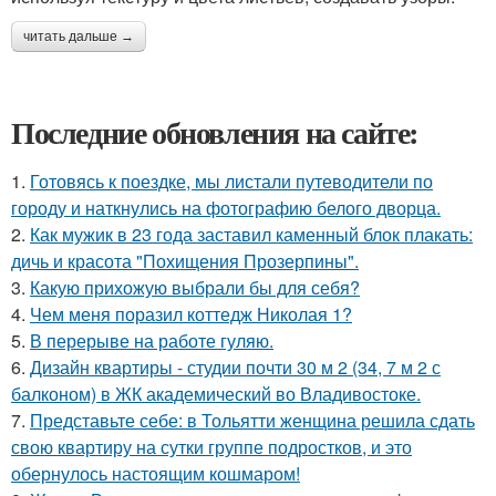
читать дальше →
Последние обновления на сайте:
1.
Готовясь к поездке, мы листали путеводители по
городу и наткнулись на фотографию белого дворца.
2.
Как мужик в 23 года заставил каменный блок плакать:
дичь и красота "Похищения Прозерпины".
3.
Какую прихожую выбрали бы для себя?
4.
Чем меня поразил коттедж Николая 1?
5.
В перерыве на работе гуляю.
6.
Дизайн квартиры - студии почти 30 м 2 (34, 7 м 2 с
балконом) в ЖК академический во Владивостоке.
7.
Представьте себе: в Тольятти женщина решила сдать
свою квартиру на сутки группе подростков, и это
обернулось настоящим кошмаром!