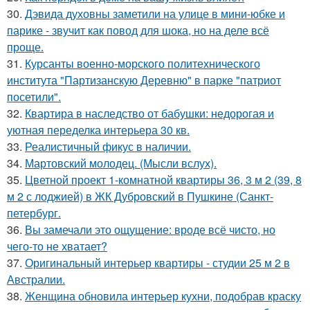
30.
Дэвида духовны заметили на улице в мини-юбке и
парике - звучит как повод для шока, но на деле всё
проще.
31.
Курсанты военно-морского политехнического
института "Партизанскую Деревню" в парке "патриот
посетили".
32.
Квартира в наследство от бабушки: недорогая и
уютная переделка интерьера 30 кв.
33.
Реалистичный фикус в наличии.
34.
Мартовский молодец. (Мысли вслух).
35.
Цветной проект 1-комнатной квартиры 36, 3 м 2 (39, 8
м 2 с лоджией) в ЖК Дубровский в Пушкине (Санкт-
петербург.
36.
Вы замечали это ощущение: вроде всё чисто, но
чего-то не хватает?
37.
Оригинальный интерьер квартиры - студии 25 м 2 в
Австралии.
38.
Женщина обновила интерьер кухни, подобрав краску