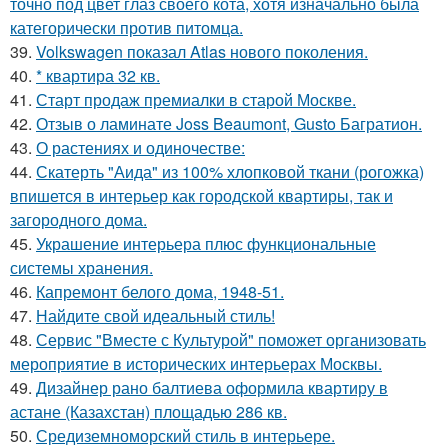
точно под цвет глаз своего кота, хотя изначально была
категорически против питомца.
39.
Volkswagen показал Atlas нового поколения.
40.
* квартира 32 кв.
41.
Старт продаж премиалки в старой Москве.
42.
Отзыв о ламинате Joss Beaumont, Gusto Багратион.
43.
О растениях и одиночестве:
44.
Скатерть "Аида" из 100% хлопковой ткани (рогожка)
впишется в интерьер как городской квартиры, так и
загородного дома.
45.
Украшение интерьера плюс функциональные
системы хранения.
46.
Капремонт белого дома, 1948-51.
47.
Найдите свой идеальный стиль!
48.
Сервис "Вместе с Культурой" поможет организовать
мероприятие в исторических интерьерах Москвы.
49.
Дизайнер рано балтиева оформила квартиру в
астане (Казахстан) площадью 286 кв.
50.
Средиземноморский стиль в интерьере.