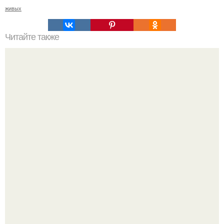
живых
Читайте также
Резьба по дереву в стиле барокко. Резьба по дереву:
стилистические направления и характерные узоры.