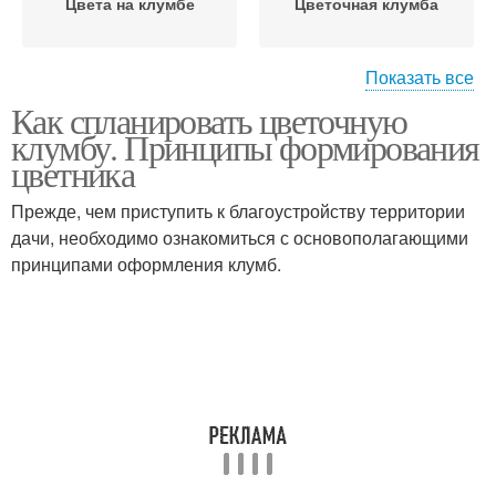
Цвета на клумбе
Цветочная клумба
Показать все
Как спланировать цветочную
Простые клумбы
Клумбы с названиями
клумбу. Принципы формирования
цветника
Прежде, чем приступить к благоустройству территории
Многолетники на
дачи, необходимо ознакомиться с основополагающими
Декоративные цветы
клумбе
принципами оформления клумб.