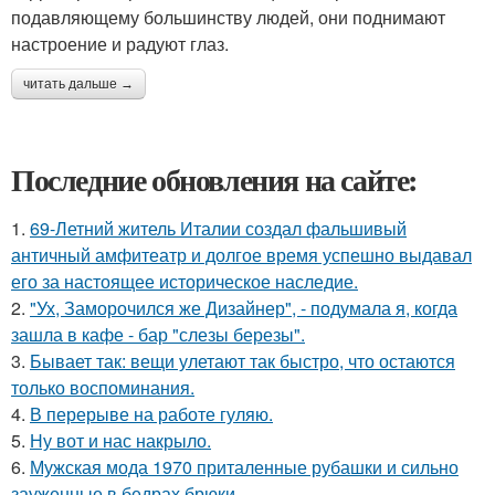
подавляющему большинству людей, они поднимают
настроение и радуют глаз.
читать дальше →
Последние обновления на сайте:
1.
69-Летний житель Италии создал фальшивый
античный амфитеатр и долгое время успешно выдавал
его за настоящее историческое наследие.
2.
"Ух, Заморочился же Дизайнер", - подумала я, когда
зашла в кафе - бар "слезы березы".
3.
Бывает так: вещи улетают так быстро, что остаются
только воспоминания.
4.
В перерыве на работе гуляю.
5.
Ну вот и нас накрыло.
6.
Мужская мода 1970 приталенные рубашки и сильно
зауженные в бедрах брюки.