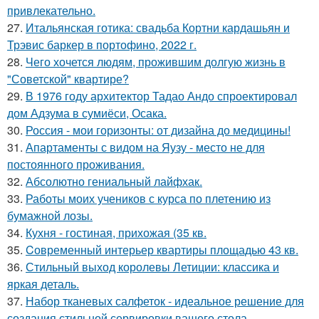
привлекательно.
27.
Итальянская готика: свадьба Кортни кардашьян и
Трэвис баркер в портофино, 2022 г.
28.
Чего хочется людям, прожившим долгую жизнь в
"Советской" квартире?
29.
В 1976 году архитектор Тадао Андо спроектировал
дом Адзума в сумиёси, Осака.
30.
Россия - мои горизонты: от дизайна до медицины!
31.
Апартаменты с видом на Яузу - место не для
постоянного проживания.
32.
Абсолютно гениальный лайфхак.
33.
Работы моих учеников с курса по плетению из
бумажной лозы.
34.
Кухня - гостиная, прихожая (35 кв.
35.
Cовременный интерьер квартиры площадью 43 кв.
36.
Стильный выход королевы Летиции: классика и
яркая деталь.
37.
Набор тканевых салфеток - идеальное решение для
создания стильной сервировки вашего стола.