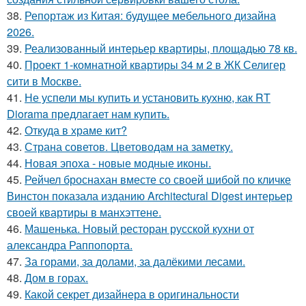
38.
Репортаж из Китая: будущее мебельного дизайна
2026.
39.
Реализованный интерьер квартиры, площадью 78 кв.
40.
Проект 1-комнатной квартиры 34 м 2 в ЖК Селигер
сити в Москве.
41.
Не успели мы купить и установить кухню, как RT
Diorama предлагает нам купить.
42.
Откуда в храме кит?
43.
Страна советов. Цветоводам на заметку.
44.
Новая эпоха - новые модные иконы.
45.
Рейчел броснахан вместе со своей шибой по кличке
Винстон показала изданию Architectural Digest интерьер
своей квартиры в манхэттене.
46.
Машенька. Новый ресторан русской кухни от
александра Раппопорта.
47.
За горами, за долами, за далёкими лесами.
48.
Дом в горах.
49.
Какой секрет дизайнера в оригинальности