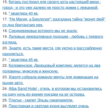
15.
Китаец построил для своего кота настоящий мини -
город - и это уже далеко не просто домик с лежанкой.
16.
* квартира 40 кв.
17.
"Не Магия, а Биология": разгадана тайна "монет фей"
со дна британских рек.
18.
Средневековье которого мы не знали.
19.
Лиловые декоративные подушки - любовь с первого
взгляда.
20.
Знаете, есть такие места, где уютно и расслабленно
находиться.
21.
* квартира 45 кв.
22.
Коломенское. Дворцовый комплекс делится на две
половины: мужскую и женскую.
23.
Xiaomi собрала команду мечты для доминации на
рынке авто.
24.
Alba Sand Hotel - отель, в котором мы остановились
на одну ночь во время поездки на юг острова.
25.
Платье - скелет Эльзы скиапарелли.
26.
Просторная и светлая кухня выглядит очень