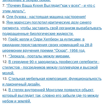
7.
"Почему Ваша Кухня Выглядит"как у всех" - и что с
этим делать".
8.
Оля бузова - настоящая машина настроения!
9.
Янн маруссич поглотил критическую дозу синего
пигмента, чтобы заставить свой организм вырабатывать
подкрашенные биологические жидкости.
10.
Грейс келли и Одри Хепберн за кулисами, в
ожидании представления своих номинаций на 28-й
церемонии вручения премии "Оскар", 1956 год.
11.
"Зеркала - порталы между мирами.
12.
В середине 90-х зародилась профессия селебрити -
стилистов - посредников между голливудом и высокой
модой.
13.
Стильная мебельная композиция: функциональность
и лаконичный дизайн.
14.
В степях внутренней Монголии появился объект,
который выглядит так, словно его забыли где-то между
небом и землёй.