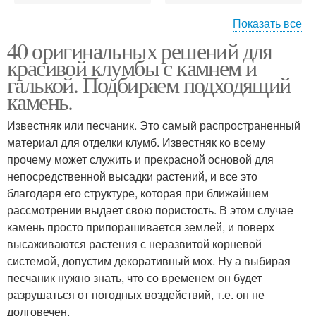
Показать все
40 оригинальных решений для
Цветочная клумба
Клумба с камнями
красивой клумбы с камнем и
галькой. Подбираем подходящий
камень.
Известняк или песчаник. Это самый распространенный
Клумбы из камней
Места для клумбы
материал для отделки клумб. Известняк ко всему
прочему может служить и прекрасной основой для
непосредственной высадки растений, и все это
благодаря его структуре, которая при ближайшем
Клумбы с камнями
Хвойные клумбы
рассмотрении выдает свою пористость. В этом случае
камень просто припорашивается землей, и поверх
высаживаются растения с неразвитой корневой
системой, допустим декоративный мох. Ну а выбирая
песчаник нужно знать, что со временем он будет
Растения для клумб
разрушаться от погодных воздействий, т.е. он не
долговечен.