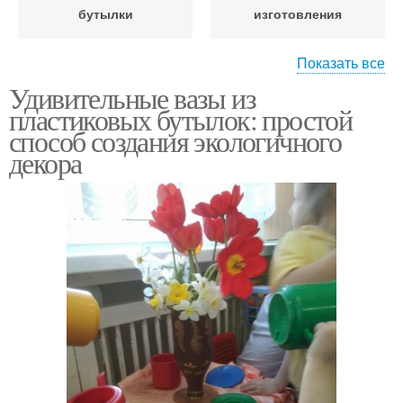
бутылки
изготовления
Показать все
Удивительные вазы из
Ваза из пластиковой
Бутылки для цветов
пластиковых бутылок: простой
бутылки
способ создания экологичного
декора
Бутылки для
Пластиковые бутылки
настольной лампы