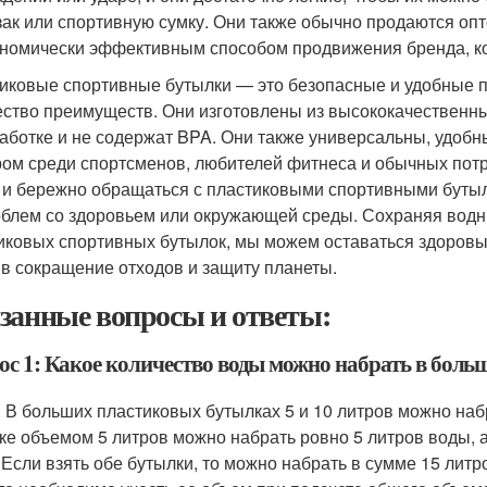
зак или спортивную сумку. Они также обычно продаются опт
ономически эффективным способом продвижения бренда, к
иковые спортивные бутылки — это безопасные и удобные п
ство преимуществ. Они изготовлены из высококачественн
аботке и не содержат BPA. Они также универсальны, удобны
ом среди спортсменов, любителей фитнеса и обычных пот
 и бережно обращаться с пластиковыми спортивными бутылк
облем со здоровьем или окружающей среды. Сохраняя водн
иковых спортивных бутылок, мы можем оставаться здоровым
 в сокращение отходов и защиту планеты.
занные вопросы и ответы:
ос 1: Какое количество воды можно набрать в боль
: В больших пластиковых бутылках 5 и 10 литров можно наб
ке объемом 5 литров можно набрать ровно 5 литров воды, а
 Если взять обе бутылки, то можно набрать в сумме 15 литр