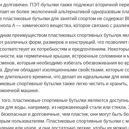
 и долговечен. ПЭТ-бутылки также подлежат вторичной пере
елает их более экологичной альтернативой одноразовым пл
е пластиковые бутылки для занятий спортом не содержат BPA
нола А — химического вещества, которое связано с разли
дним преимуществом пластиковых спортивных бутылок явля
т различных форм, размеров и конструкций, что позволяет
 соответствует их потребностям и предпочтениям. Некотор
нности, как герметичные крышки, встроенные соломинки и 
сменов, которым необходимо избегать обезвоживания во в
а. Другие обладают изоляционными свойствами, которые с
ие длительного времени, что делает их идеальными для кем
иковые спортивные бутылки также легко чистить и хранить,
омоечной машине.
 того, пластиковые спортивные бутылки являются доступн
ок для воды, например, из нержавеющей стали или стекла.
 безопасные и долговечные, чем пластик, они могут быть б
орым пользователям. Пластиковые спортивные бутылки с м
адении или ударе, и они достаточно легкие, чтобы их можно