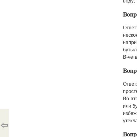
воду,
Вопр
Ответ
неско
напри
бутыл
В-чет
Вопр
Ответ
прост
Во-вт
или б
избеж
утекла
⇦
Вопр