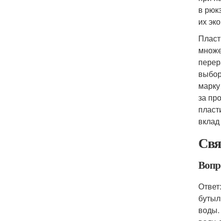
в рюк
их эк
Пласт
множе
перер
выбор
марку
за пр
пласт
вклад
Свя
Вопр
Ответ
бутыл
воды.