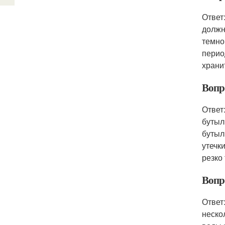
Ответ
должн
темно
перио
храни
Вопр
Ответ
бутыл
бутыл
утечк
резко
Вопр
Ответ
неско