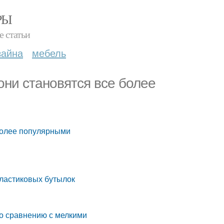
РЫ
е статьи
зайна
мебель
они становятся все более
более популярными
ластиковых бутылок
о сравнению с мелкими