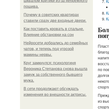
шквалом критики из-за небрежного
К
пошива.
К
Почему в советских квартирах
К
ставили сразу две входные двери.
Бол
Как поставить кровать в спальне.
поп
Влияние обстановки на сон
Нейросети добрались до семейных
Пласт
чатов, и теперь под угрозой
благо
мамины нервы.
напит
Круг замкнулся: психологиня
восст
Вероника Степанова снова вышла
по по
замуж за собственного бывшего
долго
мужа.
некот
спорт
В сети продолжают обсуждать
изменения во внешности актрисы.
Прежд
из вы
спорт