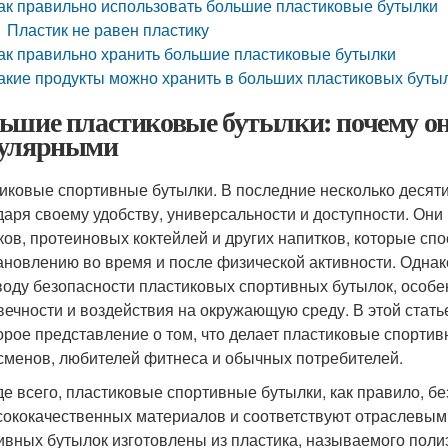
ак правильно использовать большие пластиковые бутылки
Пластик не равен пластику
ак правильно хранить большие пластиковые бутылки
акие продукты можно хранить в больших пластиковых буты
ьшие пластиковые бутылки: почему они
улярными
иковые спортивные бутылки. В последние несколько десят
даря своему удобству, универсальности и доступности. Он
ков, протеиновых коктейлей и других напитков, которые спо
ановлению во время и после физической активности. Одна
воду безопасности пластиковых спортивных бутылок, особен
вечности и воздействия на окружающую среду. В этой стат
орое представление о том, что делает пластиковые спорт
сменов, любителей фитнеса и обычных потребителей.
е всего, пластиковые спортивные бутылки, как правило, бе
сококачественных материалов и соответствуют отраслевым
ивных бутылок изготовлены из пластика, называемого поли