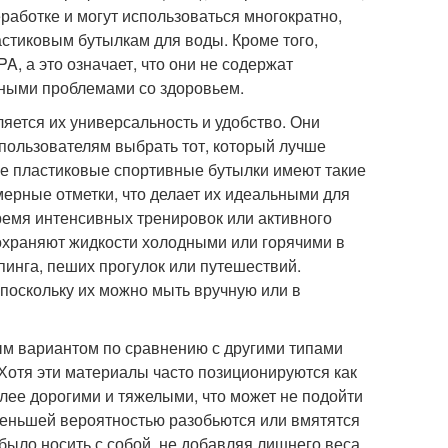
работке и могут использоваться многократно,
астиковым бутылкам для воды. Кроме того,
, а это означает, что они не содержат
чными проблемами со здоровьем.
ется их универсальность и удобство. Они
 пользователям выбрать тот, который лучше
ые пластиковые спортивные бутылки имеют такие
мерные отметки, что делает их идеальными для
ремя интенсивных тренировок или активного
охраняют жидкости холодными или горячими в
пинга, пеших прогулок или путешествий.
 поскольку их можно мыть вручную или в
ым вариантом по сравнению с другими типами
 Хотя эти материалы часто позиционируются как
олее дорогими и тяжелыми, что может не подойти
еньшей вероятностью разобьются или вмятятся
 было носить с собой, не добавляя лишнего веса