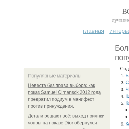
В
лучшие 
главная
интерь
Бол
поп
Сод
Б
Популярные материалы
С
Невеста без права выбора: как
Ч
показ Samuel Cirnansck 2012 года
К
превратил подиум в манифест
К
против принуждения.
Детали решают всё: выход приянки
чопры на показе Dior обернулся
К