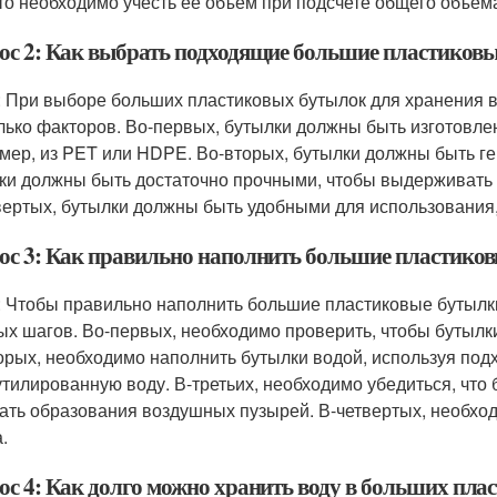
 то необходимо учесть ее объем при подсчете общего объем
ос 2: Как выбрать подходящие большие пластиковы
: При выборе больших пластиковых бутылок для хранения 
лько факторов. Во-первых, бутылки должны быть изготовлен
мер, из PET или HDPE. Во-вторых, бутылки должны быть гер
ки должны быть достаточно прочными, чтобы выдерживать н
вертых, бутылки должны быть удобными для использования, 
ос 3: Как правильно наполнить большие пластиков
: Чтобы правильно наполнить большие пластиковые бутылк
ых шагов. Во-первых, необходимо проверить, чтобы бутылк
орых, необходимо наполнить бутылки водой, используя под
утилированную воду. В-третьих, необходимо убедиться, что
ать образования воздушных пузырей. В-четвертых, необход
.
ос 4: Как долго можно хранить воду в больших пл