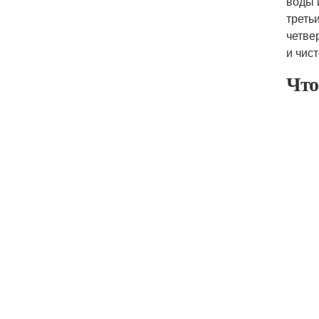
воды 
треть
четве
и чис
Что