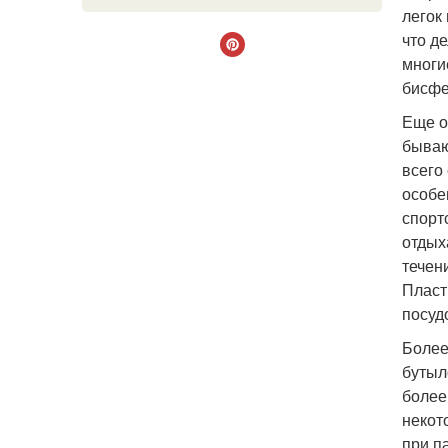
легок
что д
многи
бисфе
Еще о
бываю
всего
особе
спорт
отдых
течен
Пласт
посуд
Более
бутыл
более
некот
при п