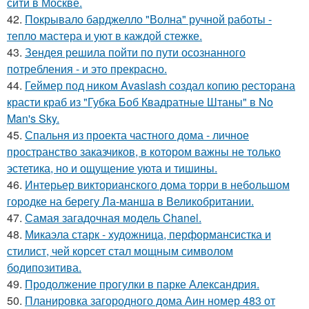
сити в Москве.
42.
Покрывало барджелло "Волна" ручной работы -
тепло мастера и уют в каждой стежке.
43.
Зендея решила пойти по пути осознанного
потребления - и это прекрасно.
44.
Геймер под ником Avaslash создал копию ресторана
красти краб из "Губка Боб Квадратные Штаны" в No
Man's Sky.
45.
Спальня из проекта частного дома - личное
пространство заказчиков, в котором важны не только
эстетика, но и ощущение уюта и тишины.
46.
Интерьер викторианского дома торри в небольшом
городке на берегу Ла-манша в Великобритании.
47.
Самая загадочная модель Chanel.
48.
Микаэла старк - художница, перформансистка и
стилист, чей корсет стал мощным символом
бодипозитива.
49.
Продолжение прогулки в парке Александрия.
50.
Планировка загородного дома Аин номер 483 от