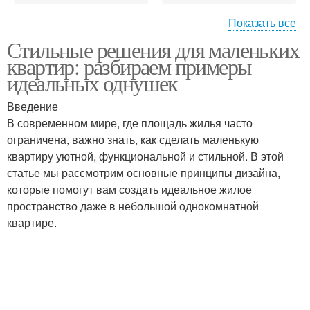
Показать все
Стильные решения для маленьких
Кухня с ярким акцентом
Кухня в интерьере
квартир: разбираем примеры
идеальных однушек
Введение
В современном мире, где площадь жилья часто
Глянцевые кухни
Кухни в интерьере
ограничена, важно знать, как сделать маленькую
квартиру уютной, функциональной и стильной. В этой
статье мы рассмотрим основные принципы дизайна,
которые помогут вам создать идеальное жилое
Кухни в современном
пространство даже в небольшой однокомнатной
стиле
квартире.