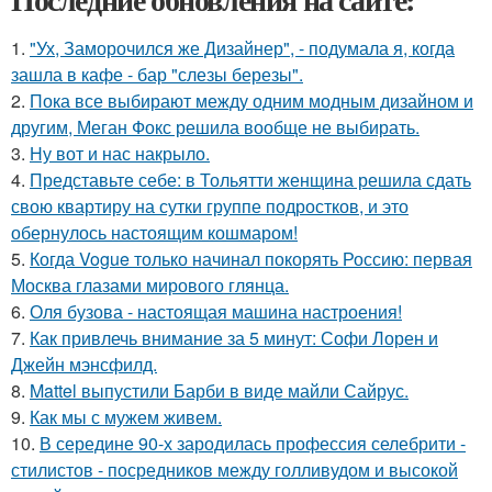
1.
"Ух, Заморочился же Дизайнер", - подумала я, когда
зашла в кафе - бар "слезы березы".
2.
Пока все выбирают между одним модным дизайном и
другим, Меган Фокс решила вообще не выбирать.
3.
Ну вот и нас накрыло.
4.
Представьте себе: в Тольятти женщина решила сдать
свою квартиру на сутки группе подростков, и это
обернулось настоящим кошмаром!
5.
Когда Vogue только начинал покорять Россию: первая
Москва глазами мирового глянца.
6.
Оля бузова - настоящая машина настроения!
7.
Как привлечь внимание за 5 минут: Софи Лорен и
Джейн мэнсфилд.
8.
Mattel выпустили Барби в виде майли Сайрус.
9.
Как мы с мужем живем.
10.
В середине 90-х зародилась профессия селебрити -
стилистов - посредников между голливудом и высокой