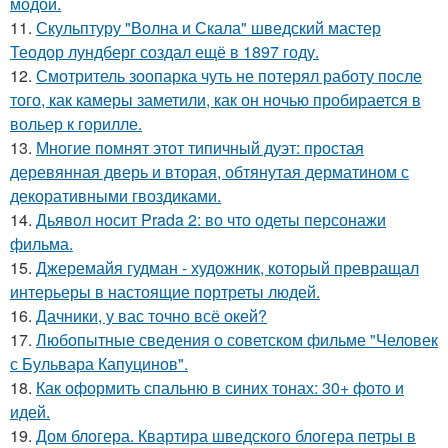
модой.
11.
Скульптуру "Волна и Скала" шведский мастер
Теодор лундберг создал ещё в 1897 году.
12.
Смотритель зоопарка чуть не потерял работу после
того, как камеры заметили, как он ночью пробирается в
вольер к горилле.
13.
Многие помнят этот типичный дуэт: простая
деревянная дверь и вторая, обтянутая дерматином с
декоративными гвоздиками.
14.
Дьявол носит Prada 2: во что одеты персонажи
фильма.
15.
Джеремайя гудман - художник, который превращал
интерьеры в настоящие портреты людей.
16.
Дачники, у вас точно всё окей?
17.
Любопытные сведения о советском фильме "Человек
с Бульвара Капуцинов".
18.
Как оформить спальню в синих тонах: 30+ фото и
идей.
19.
Дом блогера. Квартира шведского блогера петры в