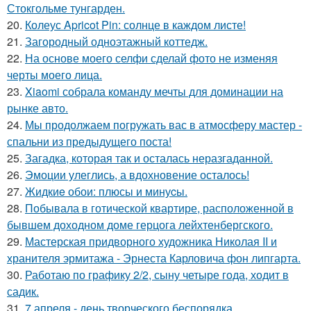
Стокгольме тунгарден.
20.
Колеус Apricot Pin: солнце в каждом листе!
21.
Загородный одноэтажный коттедж.
22.
На основе моего селфи сделай фото не изменяя
черты моего лица.
23.
Xiaomi собрала команду мечты для доминации на
рынке авто.
24.
Мы продолжаем погружать вас в атмосферу мастер -
спальни из предыдущего поста!
25.
Загадка, которая так и осталась неразгаданной.
26.
Эмоции улеглись, а вдохновение осталось!
27.
Жидкиe обои: плюсы и минуcы.
28.
Побывала в готической квартире, расположенной в
бывшем доходном доме герцога лейхтенбергского.
29.
Мастерская придворного художника Николая II и
хранителя эрмитажа - Эрнеста Карловича фон липгарта.
30.
Работаю по графику 2/2, сыну четыре года, ходит в
садик.
31.
7 апреля - день творческого беспорядка.