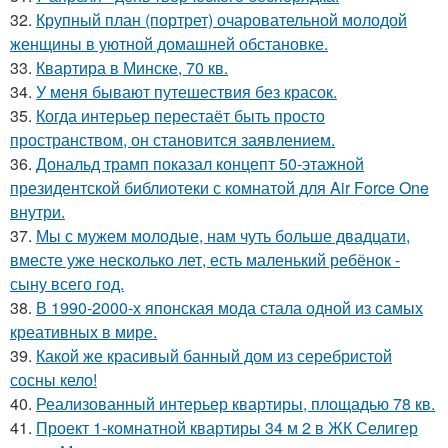
32.
Крупный план (портрет) очаровательной молодой
женщины в уютной домашней обстановке.
33.
Квартира в Минске, 70 кв.
34.
У меня бывают путешествия без красок.
35.
Когда интерьер перестаёт быть просто
пространством, он становится заявлением.
36.
Дональд трамп показал концепт 50-этажной
президентской библиотеки с комнатой для Air Force One
внутри.
37.
Мы с мужем молодые, нам чуть больше двадцати,
вместе уже несколько лет, есть маленький ребёнок -
сыну всего год.
38.
В 1990-2000-х японская мода стала одной из самых
креативных в мире.
39.
Какой же красивый банный дом из серебристой
сосны кело!
40.
Реализованный интерьер квартиры, площадью 78 кв.
41.
Проект 1-комнатной квартиры 34 м 2 в ЖК Селигер