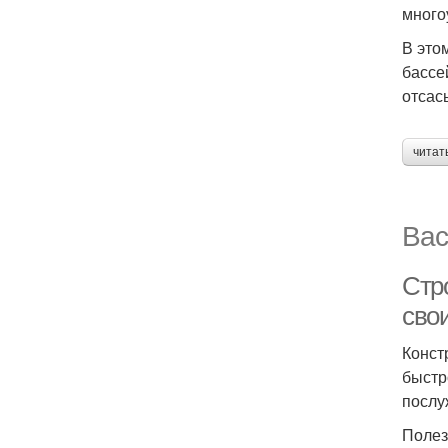
много
В это
бассе
отсас
читат
Вас
Стр
сво
Конст
быстр
послу
Полез