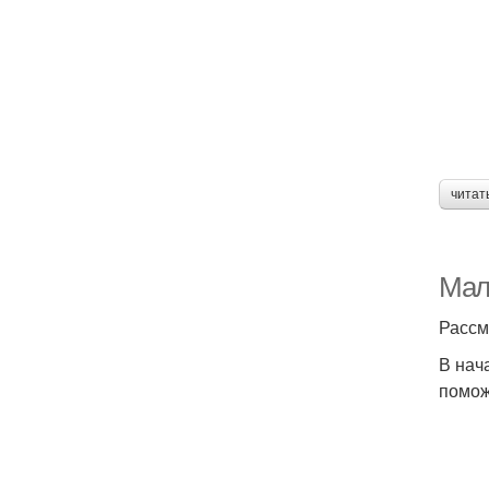
читат
Мал
Рассм
В нач
помож