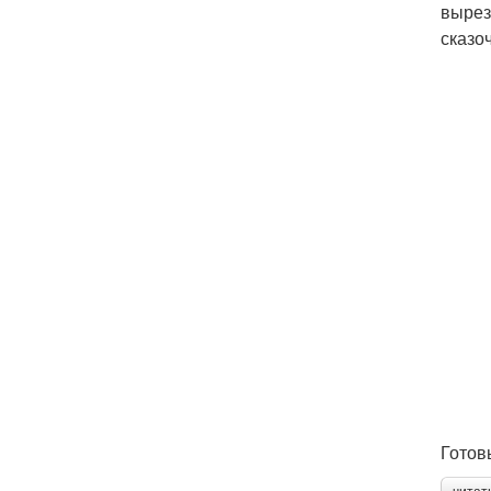
вырез
сказо
Готов