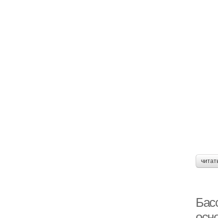
читат
Бас
осн