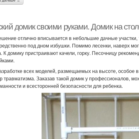
ь дальше →
ский домик своими руками. Домик на стол
ешение отлично вписывается в небольшие дачные участки, т
редственно под дном избушки. Помимо лесенки, наверх мо
а. К домику пристраивают качели, горку. Песочницу рекомен
йками.
азработке всех моделей, размещаемых на высоте, особое 
р травматизма. Заказав такой домик у профессионалов, мо
манности и всесторонней безопасности для ребенка.