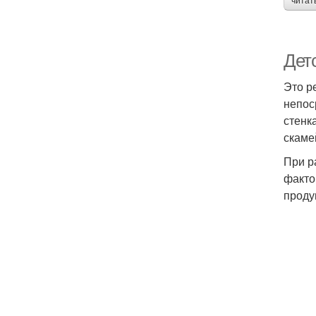
читат
Дет
Это р
непос
стенк
скаме
При р
факто
проду