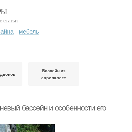
РЫ
е статьи
зайна
мебель
Бассейн из
оддонов
европаллет
евый бассейн и особенности его