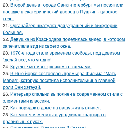
20.
Второй день в городе Санкт-петербург мы посвятили
поездке в екатерининский дворец в Пушкин - царское
село.
21.
Органайзер шкатулка для украшений и бижутерии
большая.
22.
Девушка из Краснодара поделилась видео, в котором
запечатлела вид из своего окна.
23.
1970-е года стали временем свободы, под девизом
"делай все, что угодно!
24.
Круглые мотивы крючком со схемами.
25.
В Нью-йорке состоялась премьера фильма "Мать
Мария", которую посетила исполнительница главной
роли Энн хэтэуэй.
26.
Интерьер спальни выполнен в современном стиле с
элементами классики.
27.
Как порядок в доме на вашу жизнь влияет.
28.
Как может измениться уродливая квартира в
правильных руках.