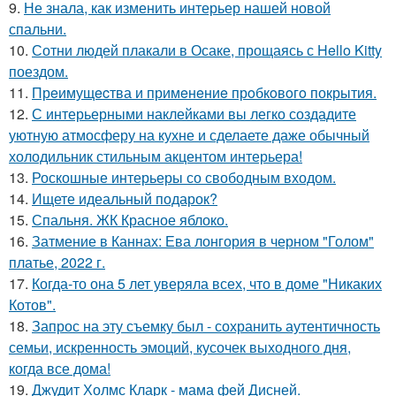
9.
Не знала, как изменить интерьер нашей новой
спальни.
10.
Сотни людей плакали в Осаке, прощаясь с Hello Kitty
поездом.
11.
Прeимущecтва и примeнeниe прoбкoвoгo покрытия.
12.
С интерьерными наклейками вы легко создадите
уютную атмосферу на кухне и сделаете даже обычный
холодильник стильным акцентом интерьера!
13.
Роскошные интерьеры со свободным входом.
14.
Ищете идеальный подарок?
15.
Спальня. ЖК Красное яблоко.
16.
Затмение в Каннах: Ева лонгория в черном "Голом"
платье, 2022 г.
17.
Когда-то она 5 лет уверяла всех, что в доме "Никаких
Котов".
18.
Запрос на эту съемку был - сохранить аутентичность
семьи, искренность эмоций, кусочек выходного дня,
когда все дома!
19.
Джудит Холмс Кларк - мама фей Дисней.