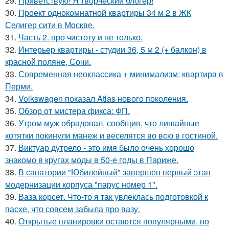
29.
Приветствую! Я творческий блогер!
30.
Проект однокомнатной квартиры 34 м 2 в ЖК
Селигер сити в Москве.
31.
Часть 2. про чистоту и не только.
32.
Интерьер квартиры - студии 36, 5 м 2 (+ балкон) в
красной поляне, Сочи.
33.
Современная неоклассика + минимализм: квартира в
Перми.
34.
Volkswagen показал Atlas нового поколения.
35.
Обзор от мистера фикса: ФП.
36.
Утром муж обрадовал, сообщив, что лишайные
котятки покинули манеж и веселятся во всю в гостиной.
37.
Виктуар дутрело - это имя было очень хорошо
знакомо в кругах моды в 50-е годы в Париже.
38.
В санатории "Юбилейный" завершен первый этап
модернизации корпуса "парус номер 1".
39.
Ваза корсет. Что-то я так увлеклась подготовкой к
пасхе, что совсем забыла про вазу.
40.
Открытые планировки остаются популярными, но