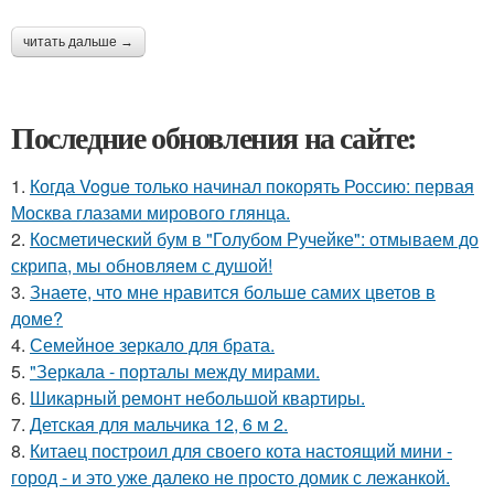
читать дальше →
Последние обновления на сайте:
1.
Когда Vogue только начинал покорять Россию: первая
Москва глазами мирового глянца.
2.
Косметический бум в "Голубом Ручейке": отмываем до
скрипа, мы обновляем с душой!
3.
Знаете, что мне нравится больше самих цветов в
доме?
4.
Семейное зеркало для брата.
5.
"Зеркала - порталы между мирами.
6.
Шикарный ремонт небольшой квартиры.
7.
Детская для мальчика 12, 6 м 2.
8.
Китаец построил для своего кота настоящий мини -
город - и это уже далеко не просто домик с лежанкой.